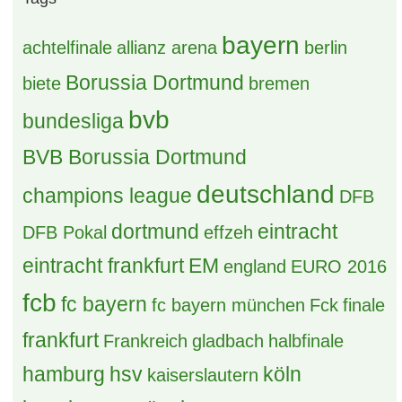
bayern
achtelfinale
allianz arena
berlin
Borussia Dortmund
biete
bremen
bvb
bundesliga
BVB Borussia Dortmund
deutschland
champions league
DFB
dortmund
eintracht
DFB Pokal
effzeh
eintracht frankfurt
EM
england
EURO 2016
fcb
fc bayern
fc bayern münchen
Fck
finale
frankfurt
Frankreich
gladbach
halbfinale
hamburg
hsv
köln
kaiserslautern