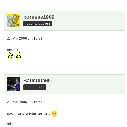
borusse1909
Tooor-Urgestein
29. Mai 2006 um 15:53
bin da
Batistuta69
Tooor-Talent
29. Mai 2006 um 15:53
soo... und weiter gehts..
mfg