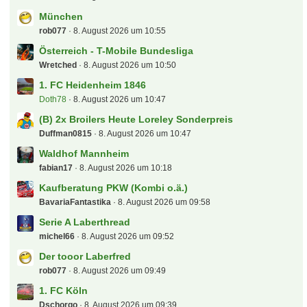
München
rob077
8. August 2026 um 10:55
Österreich - T-Mobile Bundesliga
Wretched
8. August 2026 um 10:50
1. FC Heidenheim 1846
Doth78
8. August 2026 um 10:47
(B) 2x Broilers Heute Loreley Sonderpreis
Duffman0815
8. August 2026 um 10:47
Waldhof Mannheim
fabian17
8. August 2026 um 10:18
Kaufberatung PKW (Kombi o.ä.)
BavariaFantastika
8. August 2026 um 09:58
Serie A Laberthread
michel66
8. August 2026 um 09:52
Der tooor Laberfred
rob077
8. August 2026 um 09:49
1. FC Köln
Dschorgo
8. August 2026 um 09:39