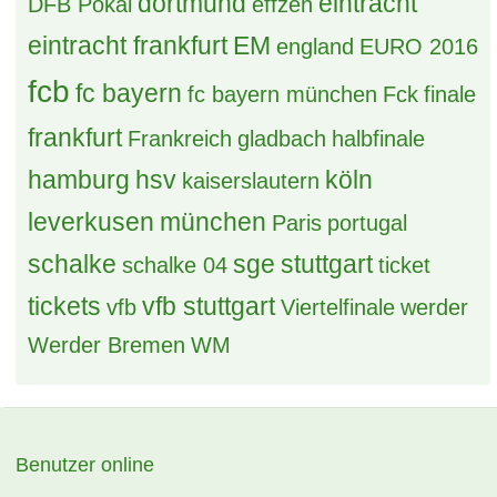
dortmund
eintracht
DFB Pokal
effzeh
eintracht frankfurt
EM
england
EURO 2016
fcb
fc bayern
fc bayern münchen
Fck
finale
frankfurt
Frankreich
gladbach
halbfinale
hamburg
hsv
köln
kaiserslautern
leverkusen
münchen
Paris
portugal
schalke
sge
stuttgart
schalke 04
ticket
tickets
vfb stuttgart
vfb
Viertelfinale
werder
Werder Bremen
WM
Benutzer online