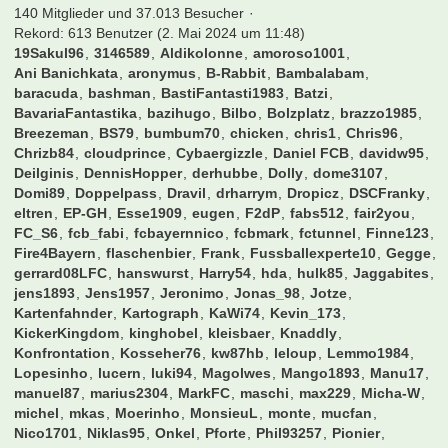
140 Mitglieder und 37.013 Besucher
Rekord: 613 Benutzer (
2. Mai 2024 um 11:48
)
19Sakul96
3146589
Aldikolonne
amoroso1001
Ani Banichkata
aronymus
B-Rabbit
Bambalabam
baracuda
bashman
BastiFantasti1983
Batzi
BavariaFantastika
bazihugo
Bilbo
Bolzplatz
brazzo1985
Breezeman
BS79
bumbum70
chicken
chris1
Chris96
Chrizb84
cloudprince
Cybaergizzle
Daniel FCB
davidw95
Deilginis
DennisHopper
derhubbe
Dolly
dome3107
Domi89
Doppelpass
Dravil
drharrym
Dropicz
DSCFranky
eltren
EP-GH
Esse1909
eugen
F2dP
fabs512
fair2you
FC_S6
fcb_fabi
fcbayernnico
fcbmark
fctunnel
Finne123
Fire4Bayern
flaschenbier
Frank
Fussballexperte10
Gegge
gerrard08LFC
hanswurst
Harry54
hda
hulk85
Jaggabites
jens1893
Jens1957
Jeronimo
Jonas_98
Jotze
Kartenfahnder
Kartograph
KaWi74
Kevin_173
KickerKingdom
kinghobel
kleisbaer
Knaddly
Konfrontation
Kosseher76
kw87hb
leloup
Lemmo1984
Lopesinho
lucern
luki94
Magolwes
Mango1893
Manu17
manuel87
marius2304
MarkFC
maschi
max229
Micha-W
michel
mkas
Moerinho
MonsieuL
monte
mucfan
Nico1701
Niklas95
Onkel
Pforte
Phil93257
Pionier