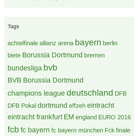
Tags
bayern
achtelfinale
allianz arena
berlin
Borussia Dortmund
biete
bremen
bvb
bundesliga
BVB Borussia Dortmund
deutschland
champions league
DFB
dortmund
eintracht
DFB Pokal
effzeh
eintracht frankfurt
EM
england
EURO 2016
fcb
fc bayern
fc bayern münchen
Fck
finale