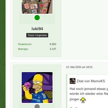
luki94
Tooor-Urgestein
Reaktionen
6.563
Beiträge
3.147
13. Mai 2026 um 18:01
Zitat von MemoKS
Hat noch jemand etwas g
würde ich wieder eine Na
jünger