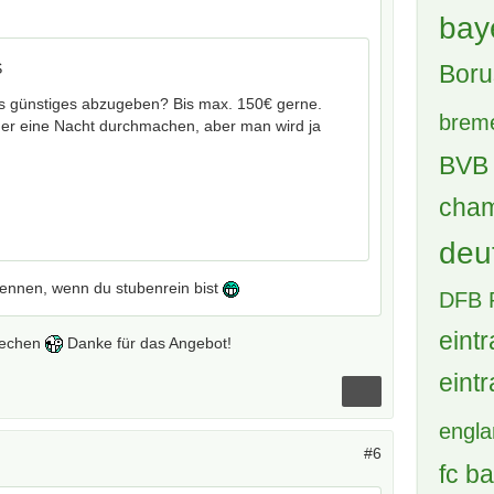
bay
Boru
S
s günstiges abzugeben? Bis max. 150€ gerne.
brem
eder eine Nacht durchmachen, aber man wird ja
BVB 
cham
deu
pennen, wenn du stubenrein bist
DFB 
eintr
prechen
Danke für das Angebot!
eintr
engl
#6
fc b