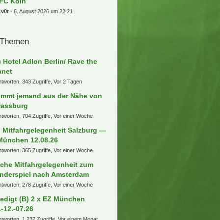
 FC Köln
1v0r
6. August 2026 um 22:21
 Themen
) Hotel Adlon Berlin/ Rave the
anet
ntworten, 343 Zugriffe, Vor 2 Tagen
mmt jemand aus der Nähe von
rassburg
ntworten, 704 Zugriffe, Vor einer Woche
) Mitfahrgelegenheit Salzburg —
München 12.08.26
ntworten, 365 Zugriffe, Vor einer Woche
che Mitfahrgelegenheit zum
nderspiel nach Amsterdam
ntworten, 278 Zugriffe, Vor einer Woche
ledigt (B) 2 x EZ München
.-12.-07.26
ntworten, 1.237 Zugriffe, Vor einem Monat