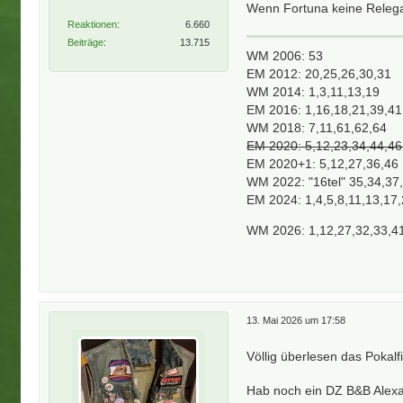
Wenn Fortuna keine Relegat
Reaktionen
6.660
Beiträge
13.715
WM 2006: 53
EM 2012: 20,25,26,30,31
WM 2014: 1,3,11,13,19
EM 2016: 1,16,18,21,39,41
WM 2018: 7,11,61,62,64
EM 2020: 5,12,23,34,44,46,
EM 2020+1: 5,12,27,36,46
WM 2022: "16tel" 35,34,37,
EM 2024: 1,4,5,8,11,13,17
WM 2026: 1,12,27,32,33,4
13. Mai 2026 um 17:58
Völlig überlesen das Pokalf
Hab noch ein DZ B&B Alexa