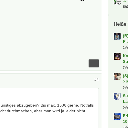
1.
Sh
Heiße
(B
Pl
2 A
Ko
St
7 A
(S
#4
> 
3 A
Su
Lä
ünstiges abzugeben? Bis max. 150€ gerne. Notfalls
0 A
cht durchmachen, aber man wird ja leider nicht
Er
10
4 A