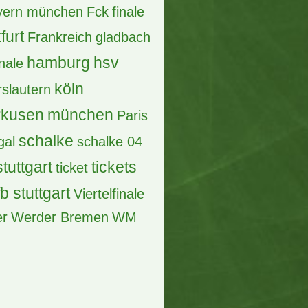
ayern münchen
Fck
finale
furt
Frankreich
gladbach
hamburg
hsv
inale
köln
rslautern
rkusen
münchen
Paris
schalke
gal
schalke 04
stuttgart
tickets
ticket
fb stuttgart
Viertelfinale
er
Werder Bremen
WM