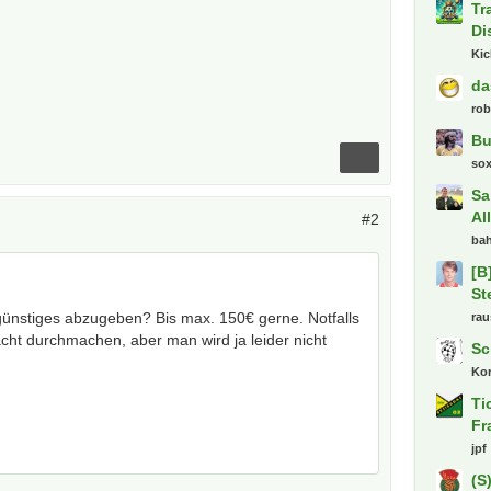
Tr
Di
Ki
da
ro
Bu
so
Sa
Al
#2
bah
[B
St
ünstiges abzugeben? Bis max. 150€ gerne. Notfalls
ra
cht durchmachen, aber man wird ja leider nicht
Sc
Kon
Ti
Fr
jpf
(S