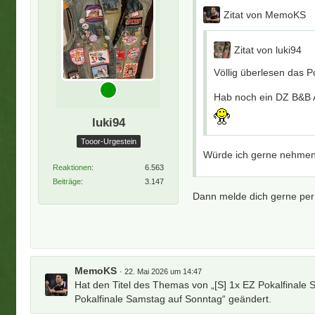
Zitat von MemoKS
Zitat von luki94
Völlig überlesen das P
Hab noch ein DZ B&B A
luki94
Tooor-Urgestein
Würde ich gerne nehme
Reaktionen
6.563
Beiträge
3.147
Dann melde dich gerne pe
MemoKS
22. Mai 2026 um 14:47
Hat den Titel des Themas von „[S] 1x EZ Pokalfinale 
Pokalfinale Samstag auf Sonntag“ geändert.