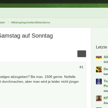
dabei
Mitfahrgelegenheiten/Bettenbörse
e Samstag auf Sonntag
Letzte
Al
GU
#1
De
ha
stiges abzugeben? Bis max. 150€ gerne. Notfalls
To
t durchmachen, aber man wird ja leider nicht jünger
Pr
mi
KF
Ze