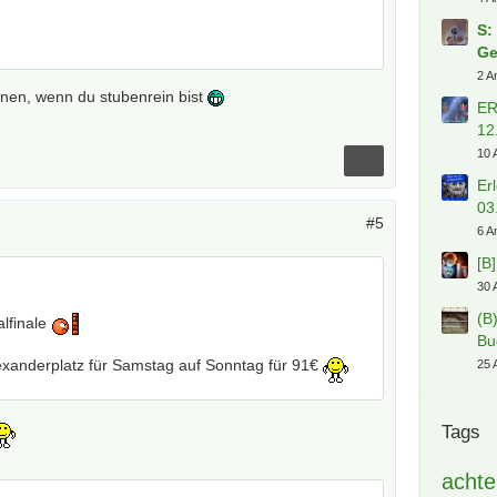
S:
Ge
2 A
nnen, wenn du stubenrein bist
ER
12
10 
Er
03
#5
6 A
[B
30 
(B
alfinale
Bu
xanderplatz für Samstag auf Sonntag für 91€
25 
Tags
achte