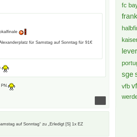
fc b
frank
halbf
okalfinale
kaise
lexanderplatz für Samstag auf Sonntag für 91€
leve
portu
n
sge
v
vfb
r PN
werd
Samstag auf Sonntag“ zu „Erledigt [S] 1x EZ