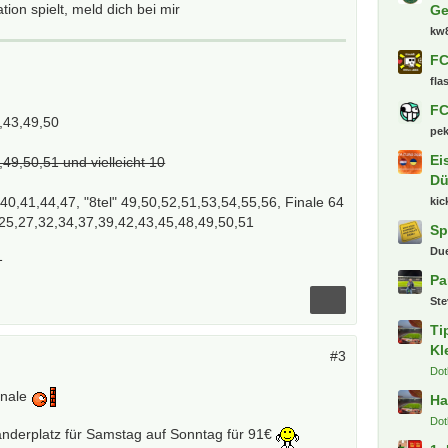
ion spielt, meld dich bei mir
Ge
kw
FC
fla
FC
,43,49,50
pe
Ei
49,50,51 und vielleicht 10
Dü
40,41,44,47, "8tel" 49,50,52,51,53,54,55,56, Finale 64
kic
,25,27,32,34,37,39,42,43,45,48,49,50,51
Sp
Du
1
Pa
St
Ti
Kl
#3
Dot
inale
Ha
Dot
nderplatz für Samstag auf Sonntag für 91€