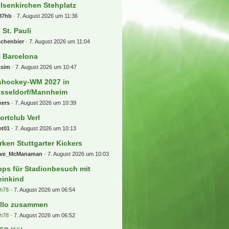
lsenkirchen Stehplatz
87hb
7. August 2026 um 11:36
 St. Pauli
schenbier
7. August 2026 um 11:04
 Barcelona
ksim
7. August 2026 um 10:47
shockey-WM 2027 in
sseldorf/Mannheim
kers
7. August 2026 um 10:39
ortclub Verl
et01
7. August 2026 um 10:13
rken Stuttgarter Kickers
eve_McManaman
7. August 2026 um 10:03
pps für Stadionbesuch mit
einkind
h78
7. August 2026 um 06:54
llo zusammen
h78
7. August 2026 um 06:52