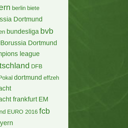
ern
berlin
biete
ssia Dortmund
bvb
bundesliga
en
Borussia Dortmund
pions league
tschland
DFB
dortmund
Pokal
effzeh
acht
acht frankfurt
EM
fcb
and
EURO 2016
ayern