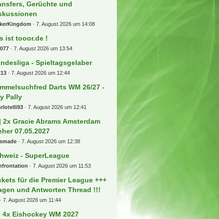
ansfers, Gerüchte und
skussionen
ckerKingdom
7. August 2026 um 14:08
s ist tooor.de !
b077
7. August 2026 um 13:54
ndesliga - Spieltagsgelaber
x13
7. August 2026 um 12:44
mmelsuchfred Darts WM 26/27 -
ly Pally
rlotelli93
7. August 2026 um 12:41
] 2x Gracie Abrams Amsterdam
eher 07.05.2027
usmade
7. August 2026 um 12:38
hweiz - SuperLeague
frontation
7. August 2026 um 11:53
ckets für die Premier League +++
agen und Antworten Thread !!!
7. August 2026 um 11:44
) 4x Eishockey WM 2027