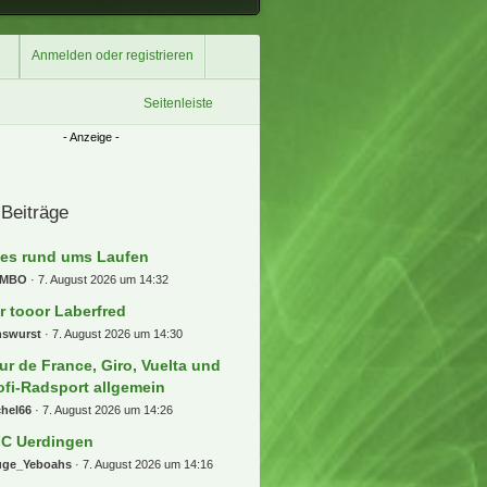
Anmelden oder registrieren
Seitenleiste
 Beiträge
les rund ums Laufen
MBO
7. August 2026 um 14:32
r tooor Laberfred
nswurst
7. August 2026 um 14:30
ur de France, Giro, Vuelta und
ofi-Radsport allgemein
chel66
7. August 2026 um 14:26
C Uerdingen
uge_Yeboahs
7. August 2026 um 14:16