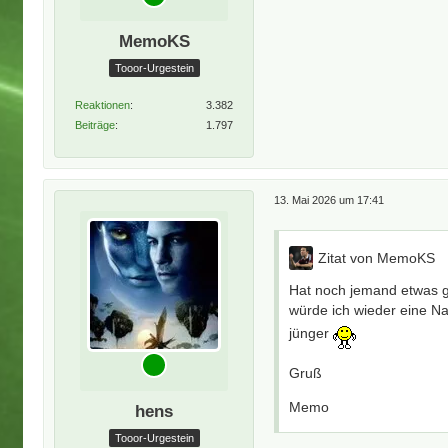
MemoKS
Tooor-Urgestein
Reaktionen
3.382
Beiträge
1.797
13. Mai 2026 um 17:41
Zitat von MemoKS
Hat noch jemand etwas g
würde ich wieder eine Na
jünger
Gruß
Memo
hens
Tooor-Urgestein