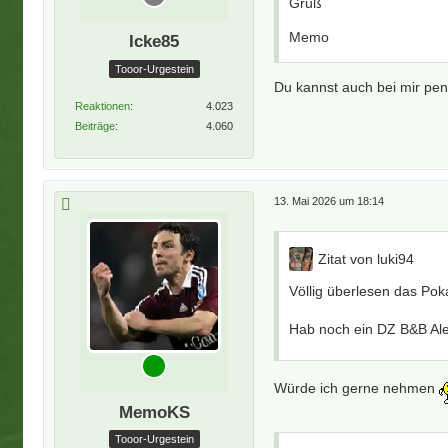
Gruß
Memo
Icke85
Tooor-Urgestein
Du kannst auch bei mir pe
Reaktionen
4.023
Beiträge
4.060
13. Mai 2026 um 18:14
Zitat von luki94
Völlig überlesen das Pok
Hab noch ein DZ B&B Ale
Würde ich gerne nehmen
MemoKS
Tooor-Urgestein