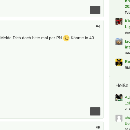
En
20
To
Ki
#4
Li
Va
? Melde Dich doch bitte mal per PN
Könnte in 40
ki
in
Ud
Re
RM
Heiße
AU
1x
26 
ch
Be
#5
56 