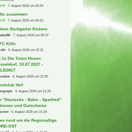
h78
7. August 2026 um 06:54
llo zusammen
h78
7. August 2026 um 06:52
rken Stuttgarter Kickers
Sakul96
7. August 2026 um 00:37
 FC Köln
1v0r
6. August 2026 um 22:21
] 1x Die Toten Hosen
sseldorf, 10.07.2027 -
RLEDIGT
hockse
6. August 2026 um 21:50
ortclub Verl
rtograph
6. August 2026 um 21:28
r "Deutsche - Bahn - Sparfred"
tionen und Gutscheine
rozent
6. August 2026 um 21:28
les rund um die Regionalliga
ORD-OST