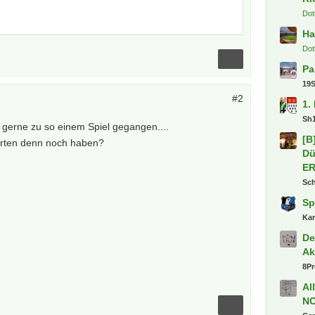
Dot
Ha
Dot
Pa
19
#2
1.
Sh
 gerne zu so einem Spiel gegangen....
[B
arten denn noch haben?
Dü
E
Sc
Sp
Ka
De
Ak
8P
Al
N