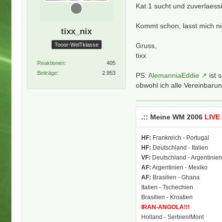
Kat.1 sucht und zuverlaess
Kommt schon, lasst mich n
tixx_nix
Gruss,
Tooor-WelTklasse
tixx
Reaktionen
405
Beiträge
2.953
PS:
AlemanniaEddie
ist 
obwohl ich alle Vereinbarun
.:: Meine WM 2006
LIVE
HF:
Frankreich - Portugal
HF:
Deutschland - Italien
VF:
Deutschland - Argentinie
AF:
Argentinien - Mexiko
AF:
Brasilien - Ghana
Italien - Tschechien
Brasilien - Kroatien
IRAN-ANGOLA!!!
Holland - Serbien/Mont