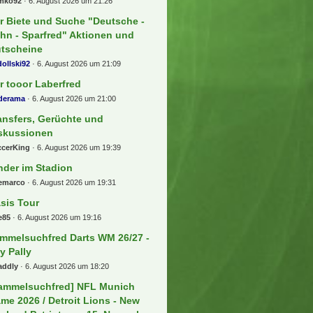
mko92
6. August 2026 um 21:26
r Biete und Suche "Deutsche -
hn - Sparfred" Aktionen und
tscheine
ollski92
6. August 2026 um 21:09
r tooor Laberfred
lderama
6. August 2026 um 21:00
ansfers, Gerüchte und
skussionen
ccerKing
6. August 2026 um 19:39
nder im Stadion
eemarco
6. August 2026 um 19:31
sis Tour
e85
6. August 2026 um 19:16
mmelsuchfred Darts WM 26/27 -
ly Pally
addly
6. August 2026 um 18:20
ammelsuchfred] NFL Munich
me 2026 / Detroit Lions - New