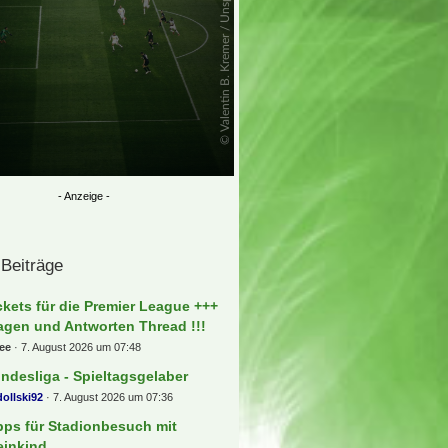
 Beiträge
ckets für die Premier League +++
agen und Antworten Thread !!!
ee
7. August 2026 um 07:48
ndesliga - Spieltagsgelaber
ollski92
7. August 2026 um 07:36
pps für Stadionbesuch mit
einkind