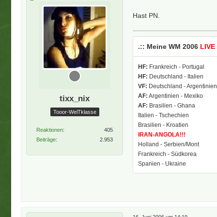
Hast PN.
.:: Meine WM 2006
LIVE
HF:
Frankreich - Portugal
HF:
Deutschland - Italien
VF:
Deutschland - Argentinie
AF:
Argentinien - Mexiko
tixx_nix
AF:
Brasilien - Ghana
Tooor-WelTklasse
Italien - Tschechien
Brasilien - Kroatien
Reaktionen
405
IRAN-ANGOLA!!!
Beiträge
2.953
Holland - Serbien/Mont
Frankreich - Südkorea
Spanien - Ukraine