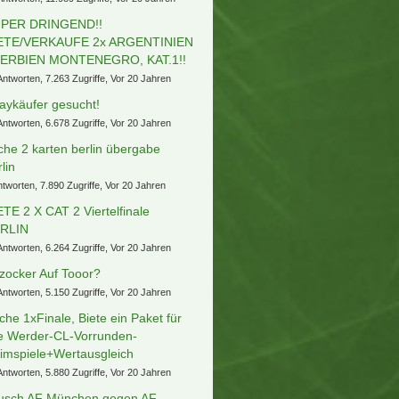
PER DRINGEND!!
ETE/VERKAUFE 2x ARGENTINIEN
SERBIEN MONTENEGRO, KAT.1!!
Antworten, 7.263 Zugriffe, Vor 20 Jahren
aykäufer gesucht!
Antworten, 6.678 Zugriffe, Vor 20 Jahren
che 2 karten berlin übergabe
lin
ntworten, 7.890 Zugriffe, Vor 20 Jahren
ETE 2 X CAT 2 Viertelfinale
RLIN
Antworten, 6.264 Zugriffe, Vor 20 Jahren
zocker Auf Tooor?
Antworten, 5.150 Zugriffe, Vor 20 Jahren
che 1xFinale, Biete ein Paket für
le Werder-CL-Vorrunden-
imspiele+Wertausgleich
Antworten, 5.880 Zugriffe, Vor 20 Jahren
usch AF München gegen AF