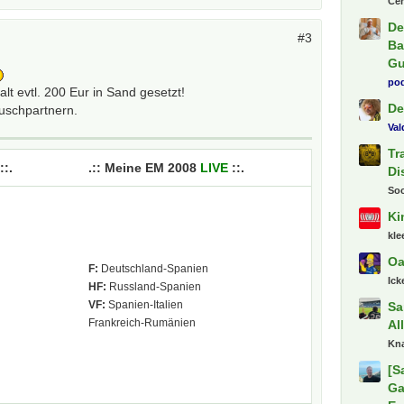
Ce
De
#3
Ba
Gu
pod
 evtl. 200 Eur in Sand gesetzt!
De
auschpartnern.
Va
Tr
::.
.:: Meine EM 2008
LIVE
::.
Di
So
Ki
kl
n
Oa
F:
Deutschland-Spanien
Ick
HF:
Russland-Spanien
VF:
Spanien-Italien
Sa
Frankreich-Rumänien
Al
Kn
[S
Ga