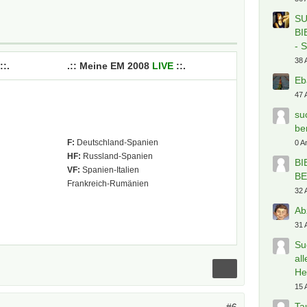
SU
BI
- 
38 
::.
.:: Meine EM 2008
LIVE
::.
Eb
47 
su
n
ber
F:
Deutschland-Spanien
0 A
HF:
Russland-Spanien
BI
VF:
Spanien-Italien
BE
Frankreich-Rumänien
32 
Ab
31 
Su
al
He
15 
Ta