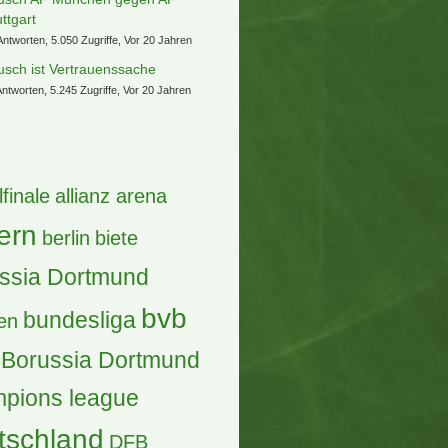
uttgart
Antworten, 5.050 Zugriffe, Vor 20 Jahren
usch ist Vertrauenssache
Antworten, 5.245 Zugriffe, Vor 20 Jahren
lfinale
allianz arena
ern
berlin
biete
ssia Dortmund
bvb
bundesliga
en
Borussia Dortmund
pions league
tschland
DFB