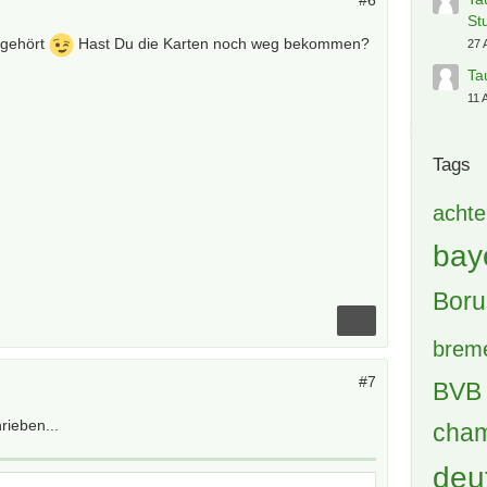
#6
St
 gehört
Hast Du die Karten noch weg bekommen?
27 
Ta
11 
Tags
achte
bay
Boru
brem
#7
BVB 
rieben...
cham
deu