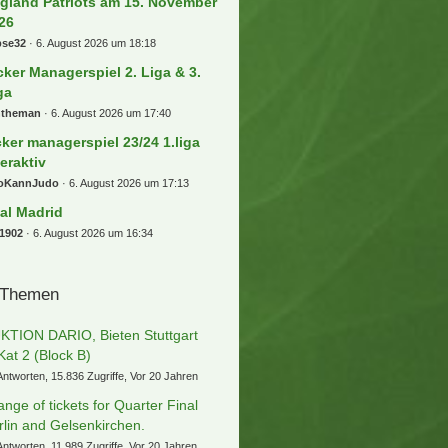
gland Patriots am 15. November
26
bse32
6. August 2026 um 18:18
cker Managerspiel 2. Liga & 3.
ga
ntheman
6. August 2026 um 17:40
cker managerspiel 23/24 1.liga
teraktiv
oKannJudo
6. August 2026 um 17:13
al Madrid
1902
6. August 2026 um 16:34
 Themen
KTION DARIO, Bieten Stuttgart
Kat 2 (Block B)
Antworten, 15.836 Zugriffe, Vor 20 Jahren
ange of tickets for Quarter Final
rlin and Gelsenkirchen.
Antworten, 11.989 Zugriffe, Vor 20 Jahren