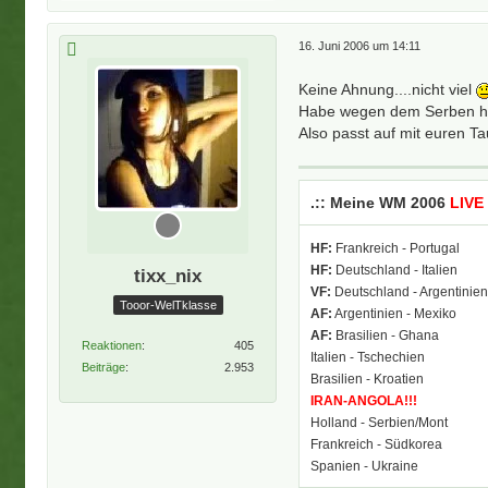
16. Juni 2006 um 14:11
Keine Ahnung....nicht viel
Habe wegen dem Serben halt
Also passt auf mit euren T
.:: Meine WM 2006
LIVE
HF:
Frankreich - Portugal
HF:
Deutschland - Italien
tixx_nix
VF:
Deutschland - Argentinie
Tooor-WelTklasse
AF:
Argentinien - Mexiko
AF:
Brasilien - Ghana
Reaktionen
405
Italien - Tschechien
Beiträge
2.953
Brasilien - Kroatien
IRAN-ANGOLA!!!
Holland - Serbien/Mont
Frankreich - Südkorea
Spanien - Ukraine