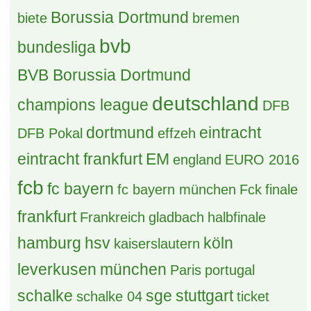
Borussia Dortmund
biete
bremen
bvb
bundesliga
BVB Borussia Dortmund
deutschland
champions league
DFB
dortmund
eintracht
DFB Pokal
effzeh
eintracht frankfurt
EM
england
EURO 2016
fcb
fc bayern
fc bayern münchen
Fck
finale
frankfurt
Frankreich
gladbach
halbfinale
hamburg
hsv
köln
kaiserslautern
leverkusen
münchen
Paris
portugal
schalke
sge
stuttgart
schalke 04
ticket