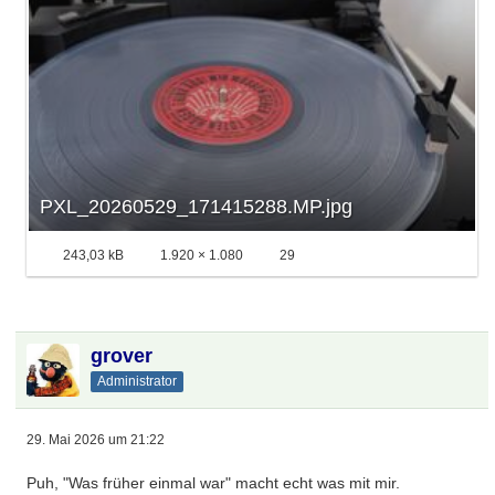
PXL_20260529_171415288.MP.jpg
243,03 kB
1.920 × 1.080
29
grover
Administrator
29. Mai 2026 um 21:22
Puh, "Was früher einmal war" macht echt was mit mir.