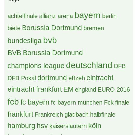
1 Antwort, 250 Zugriffe, Vor einer Woche
Tags
bayern
achtelfinale
allianz arena
berlin
Borussia Dortmund
biete
bremen
bvb
bundesliga
BVB Borussia Dortmund
deutschland
champions league
DFB
dortmund
eintracht
DFB Pokal
effzeh
eintracht frankfurt
EM
england
EURO 2016
fcb
fc bayern
fc bayern münchen
Fck
finale