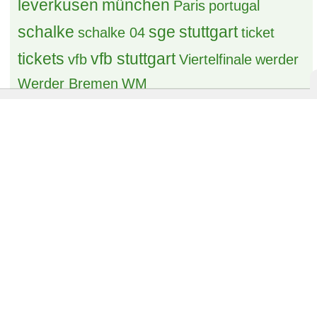
frankfurt
Frankreich
gladbach
halbfinale
hamburg
hsv
köln
kaiserslautern
leverkusen
münchen
Paris
portugal
schalke
sge
stuttgart
schalke 04
ticket
tickets
vfb stuttgart
vfb
Viertelfinale
werder
Werder Bremen
WM
Benutzer online in diesem Thema
4 Besucher