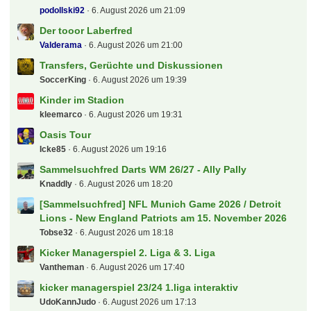
Alles rund um die Regionalliga NORD-OST
Cemko92
6. August 2026 um 21:26
Der Biete und Suche "Deutsche - Bahn - Sparfred"
Aktionen und Gutscheine
podollski92
6. August 2026 um 21:09
Der tooor Laberfred
Valderama
6. August 2026 um 21:00
Transfers, Gerüchte und Diskussionen
SoccerKing
6. August 2026 um 19:39
Kinder im Stadion
kleemarco
6. August 2026 um 19:31
Oasis Tour
Icke85
6. August 2026 um 19:16
Sammelsuchfred Darts WM 26/27 - Ally Pally
Knaddly
6. August 2026 um 18:20
[Sammelsuchfred] NFL Munich Game 2026 / Detroit
Lions - New England Patriots am 15. November 2026
Tobse32
6. August 2026 um 18:18