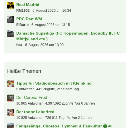
Kicker Managerspiel 2. Liga & 3. Liga
Vantheman
6. August 2026 um 17:40
kicker managerspiel 23/24 1.liga interaktiv
UdoKannJudo
6. August 2026 um 17:13
Real Madrid
RM1902
6. August 2026 um 16:34
PDC Dart WM
ElBarto
6. August 2026 um 13:15
Dänische Superliga (FC Kopenhagen, Bröndby IF, FC
Midtjylland etc.)
hda
6. August 2026 um 13:09
Heiße Themen
Tipps für Stadionbesuch mit Kleinkind
6 Antworten, 445 Zugriffe, Vor einem Tag
Der Corona Fred