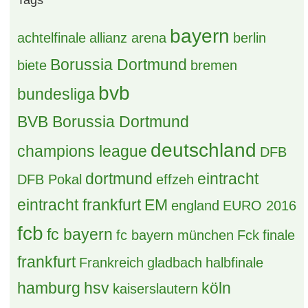
bayern
achtelfinale
allianz arena
berlin
Borussia Dortmund
biete
bremen
bvb
bundesliga
BVB Borussia Dortmund
deutschland
champions league
DFB
dortmund
eintracht
DFB Pokal
effzeh
eintracht frankfurt
EM
england
EURO 2016
fcb
fc bayern
fc bayern münchen
Fck
finale
frankfurt
Frankreich
gladbach
halbfinale
hamburg
hsv
köln
kaiserslautern