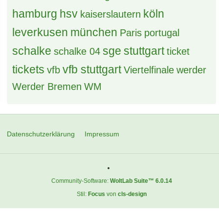
hamburg
hsv
köln
kaiserslautern
leverkusen
münchen
Paris
portugal
schalke
sge
stuttgart
schalke 04
ticket
tickets
vfb stuttgart
vfb
Viertelfinale
werder
Werder Bremen
WM
Datenschutzerklärung
Impressum
Community-Software:
WoltLab Suite™ 6.0.14
Stil:
Focus
von
cls-design