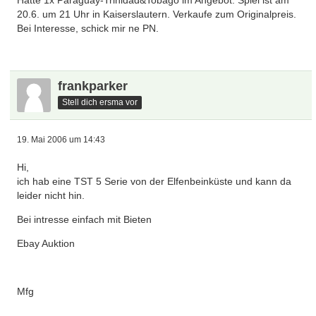
Hätte 1x Paraguay-Trinidad&Tobago im Angebot. Spiel ist am
20.6. um 21 Uhr in Kaiserslautern. Verkaufe zum Originalpreis.
Bei Interesse, schick mir ne PN.
frankparker
Stell dich ersma vor
19. Mai 2006 um 14:43
Hi,
ich hab eine TST 5 Serie von der Elfenbeinküste und kann da
leider nicht hin.
Bei intresse einfach mit Bieten
Ebay Auktion
Mfg