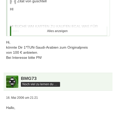
Zitat von guschtell
HI
HI SUCHE WM KARTEN ZU KAUFEN EGAL WAS FÜR
Alles anzeigen
SPIEL
Hi,
könnte Dir 1*TUN-Saudi-Arabien zum Originalpreis
gruß
von 100 € anbieten.
Bei Interesse bitte PN!
rainer
BMG73
Noch viel zu lernen du hast
16. Mai 2006 um 21:21
Hallo,