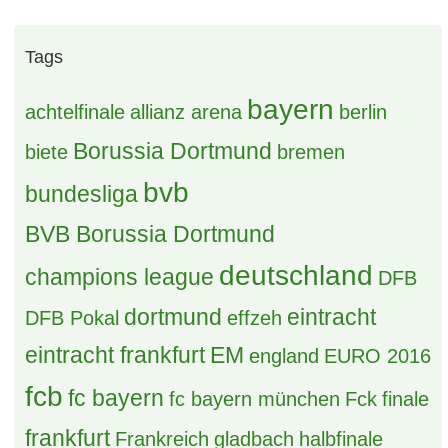
Tags
bayern
achtelfinale
allianz arena
berlin
Borussia Dortmund
biete
bremen
bvb
bundesliga
BVB Borussia Dortmund
deutschland
champions league
DFB
dortmund
eintracht
DFB Pokal
effzeh
eintracht frankfurt
EM
england
EURO 2016
fcb
fc bayern
fc bayern münchen
Fck
finale
frankfurt
Frankreich
gladbach
halbfinale