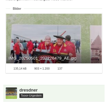
Bilder
IMG_20250501_202226479_AE.jpg
135,14 kB
903 × 1.200
137
dresdner
Tooor-Urgestein