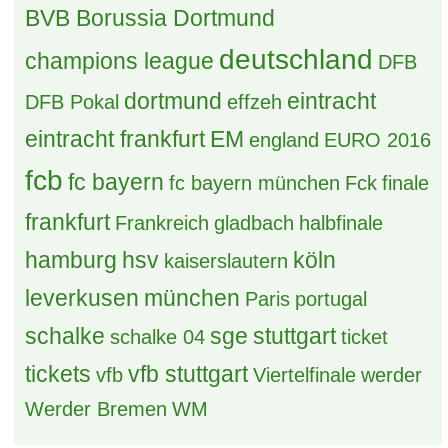
BVB Borussia Dortmund
deutschland
champions league
DFB
dortmund
eintracht
DFB Pokal
effzeh
eintracht frankfurt
EM
england
EURO 2016
fcb
fc bayern
fc bayern münchen
Fck
finale
frankfurt
Frankreich
gladbach
halbfinale
hamburg
hsv
köln
kaiserslautern
leverkusen
münchen
Paris
portugal
schalke
sge
stuttgart
schalke 04
ticket
tickets
vfb stuttgart
vfb
Viertelfinale
werder
Werder Bremen
WM