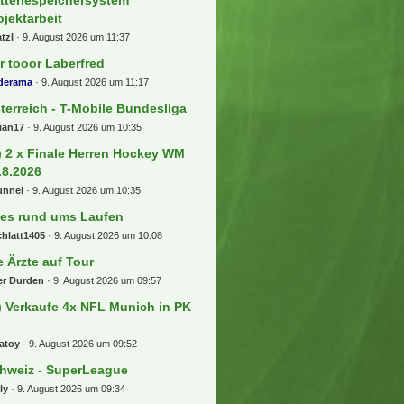
ojektarbeit
tzl
9. August 2026 um 11:37
r tooor Laberfred
lderama
9. August 2026 um 11:17
terreich - T-Mobile Bundesliga
ian17
9. August 2026 um 10:35
) 2 x Finale Herren Hockey WM
.8.2026
unnel
9. August 2026 um 10:35
les rund ums Laufen
hlatt1405
9. August 2026 um 10:08
e Ärzte auf Tour
er Durden
9. August 2026 um 09:57
) Verkaufe 4x NFL Munich in PK
atoy
9. August 2026 um 09:52
hweiz - SuperLeague
ly
9. August 2026 um 09:34