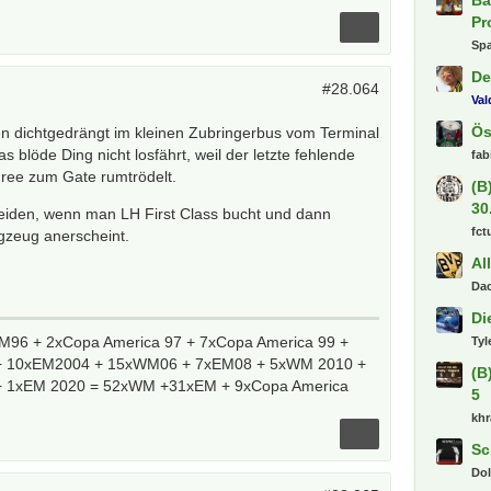
Pr
Spa
De
#28.064
Va
Ös
n dichtgedrängt im kleinen Zubringerbus vom Terminal
 blöde Ding nicht losfährt, weil der letzte fehlende
fab
ree zum Gate rumtrödelt.
(B
30
eiden, wenn man LH First Class bucht und dann
fct
ugzeug anerscheint.
Al
Dac
Di
96 + 2xCopa America 97 + 7xCopa America 99 +
Tyl
 10xEM2004 + 15xWM06 + 7xEM08 + 5xWM 2010 +
(B
 1xEM 2020 = 52xWM +31xEM + 9xCopa America
5
khr
Sc
Dol