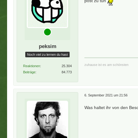
post zu tun
peksim
Noch viel zu lernen du hast
zuhause ist es am schönsten
Reaktionen
25.304
Beiträge
84.773
6. September 2021 um 21:56
Was haltet ihr von den Be