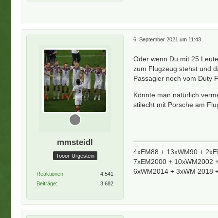
6. September 2021 um 11:43
Oder wenn Du mit 25 Leute
zum Flugzeug stehst und das
Passagier noch vom Duty F
Könnte man natürlich verm
stilecht mit Porsche am Fl
mmsteidl
4xEM88 + 13xWM90 + 2xEM
Tooor-Urgestein
7xEM2000 + 10xWM2002 +
6xWM2014 + 3xWM 2018 +
Reaktionen
4.541
Beiträge
3.682