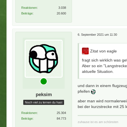
Reaktionen
3.038
Beiträge
20.600
6. September 2021 um 11:30
Zitat von eagle
fragt sich wirklich was gef
Aber so ein "Langstrecke
aktuelle Situation.
und dann in einem flugzeu
pfeifen
peksim
aber man wird normalerweis
Noch viel zu lernen du hast
bei der kurzstrecke mit 25 l
Reaktionen
25.304
Beiträge
84.773
zuhause ist es am schönsten