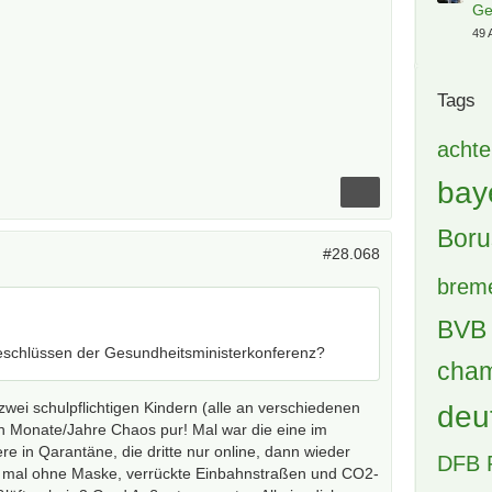
Ge
49 
Tags
achte
bay
Boru
#28.068
brem
BVB 
Beschlüssen der Gesundheitsministerkonferenz?
cham
zwei schulpflichtigen Kindern (alle an verschiedenen
deu
en Monate/Jahre Chaos pur! Mal war die eine im
re in Qarantäne, die dritte nur online, dann wieder
DFB 
t mal ohne Maske, verrückte Einbahnstraßen und CO2-