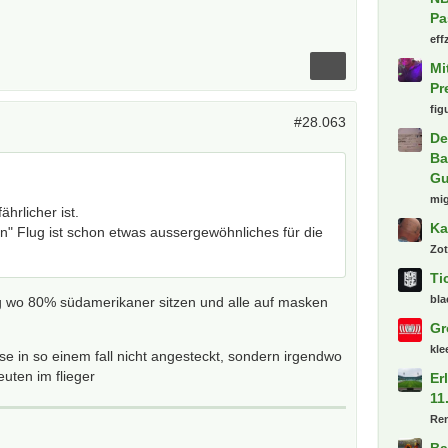
Pa
eff
Mi
Pr
fig
#28.063
De
Ba
Gu
mi
ährlicher ist.
Ka
n" Flug ist schon etwas aussergewöhnliches für die
Zot
Ti
bla
g wo 80% südamerikaner sitzen und alle auf masken
Gr
kl
e in so einem fall nicht angesteckt, sondern irgendwo
euten im flieger
Er
11
Re
Ba