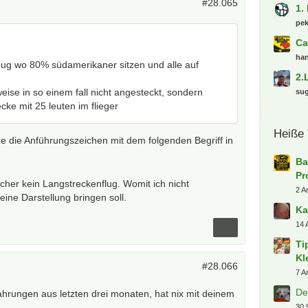
#28.065
1.
pe
Ca
ha
eug wo 80% südamerikaner sitzen und alle auf
2.
ise in so einem fall nicht angesteckt, sondern
su
cke mit 25 leuten im flieger
Heiße
e die Anführungszeichen mit dem folgenden Begriff in
Ba
Pr
icher kein Langstreckenflug. Womit ich nicht
2 A
ine Darstellung bringen soll.
Ka
14 
Ti
Kl
#28.066
7 A
De
ahrungen aus letzten drei monaten, hat nix mit deinem
30.