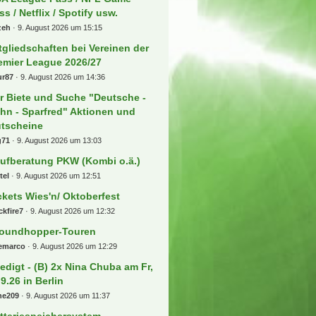
ss / Netflix / Spotify usw.
zeh
9. August 2026 um 15:15
tgliedschaften bei Vereinen der
emier League 2026/27
ur87
9. August 2026 um 14:36
r Biete und Suche "Deutsche -
hn - Sparfred" Aktionen und
tscheine
g71
9. August 2026 um 13:03
ufberatung PKW (Kombi o.ä.)
tel
9. August 2026 um 12:51
ckets Wies'n/ Oktoberfest
ckfire7
9. August 2026 um 12:32
oundhopper-Touren
eemarco
9. August 2026 um 12:29
ledigt - (B) 2x Nina Chuba am Fr,
.9.26 in Berlin
ne209
9. August 2026 um 11:37
tteriespeichersystem