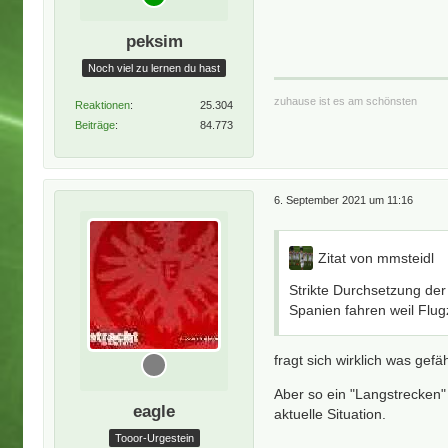
peksim
Noch viel zu lernen du hast
zuhause ist es am schönsten
Reaktionen
25.304
Beiträge
84.773
6. September 2021 um 11:16
Zitat von mmsteidl
Strikte Durchsetzung de
Spanien fahren weil Flugz
fragt sich wirklich was gefäh
Aber so ein "Langstrecken"
eagle
aktuelle Situation.
Tooor-Urgestein