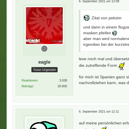
6. September 2021 um 12:08
Zitat von peksim
und dann in einem flugz
masken pfeifen
aber man wird normalerwe
irgendwo bei der kurzstre
lese noch mal und übersetz
eagle
die zutreffende Form
Tooor-Urgestein
für mich ist Spanien ganz s
Reaktionen
3.038
nachvollziehen kann, was de
Beiträge
20.600
6. September 2021 um 12:11
auf meine persönlichen erf