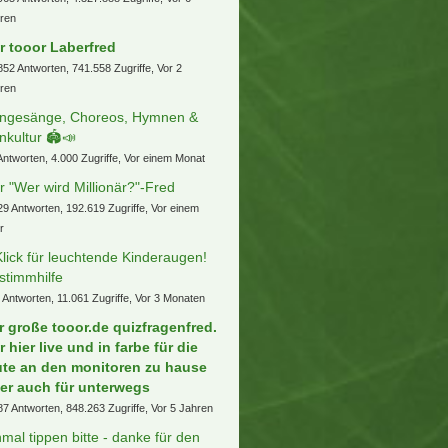
ren
r tooor Laberfred
852 Antworten, 741.558 Zugriffe, Vor 2
ren
ngesänge, Choreos, Hymnen &
nkultur 🏟️📣
Antworten, 4.000 Zugriffe, Vor einem Monat
r "Wer wird Millionär?"-Fred
29 Antworten, 192.619 Zugriffe, Vor einem
r
Klick für leuchtende Kinderaugen!
stimmhilfe
 Antworten, 11.061 Zugriffe, Vor 3 Monaten
r große tooor.de quizfragenfred.
r hier live und in farbe für die
ute an den monitoren zu hause
er auch für unterwegs
87 Antworten, 848.263 Zugriffe, Vor 5 Jahren
nmal tippen bitte - danke für den