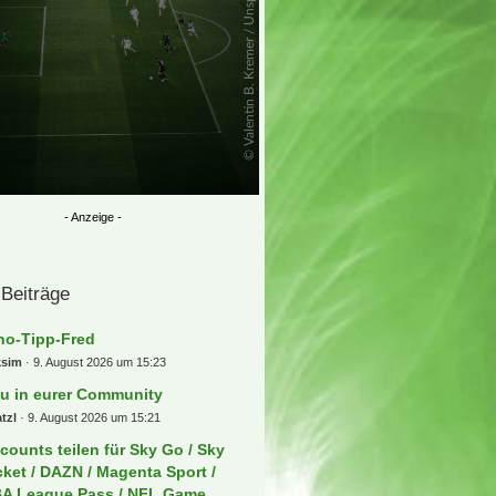
 Beiträge
no-Tipp-Fred
ksim
9. August 2026 um 15:23
u in eurer Community
tzl
9. August 2026 um 15:21
counts teilen für Sky Go / Sky
cket / DAZN / Magenta Sport /
A League Pass / NFL Game