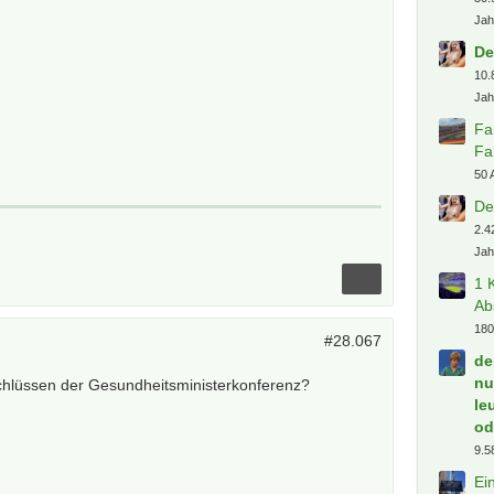
Jah
De
10.
Jah
Fa
Fa
50 
De
2.4
Jah
1 
Ab
180
#28.067
de
nu
schlüssen der Gesundheitsministerkonferenz?
le
od
9.5
Ei