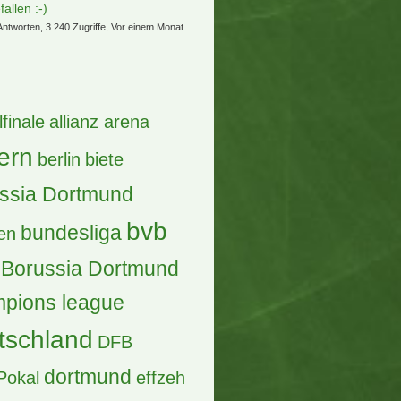
fallen :-)
Antworten, 3.240 Zugriffe, Vor einem Monat
lfinale
allianz arena
ern
berlin
biete
ssia Dortmund
bvb
bundesliga
en
Borussia Dortmund
pions league
tschland
DFB
dortmund
Pokal
effzeh