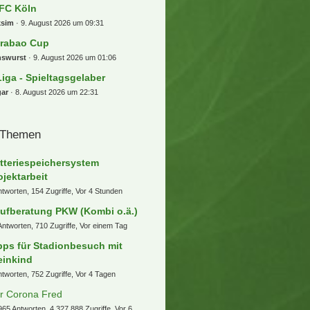
 FC Köln
ksim
9. August 2026 um 09:31
rabao Cup
nswurst
9. August 2026 um 01:06
Liga - Spieltagsgelaber
gar
8. August 2026 um 22:31
 Themen
tteriespeichersystem
ojektarbeit
ntworten, 154 Zugriffe, Vor 4 Stunden
ufberatung PKW (Kombi o.ä.)
Antworten, 710 Zugriffe, Vor einem Tag
pps für Stadionbesuch mit
einkind
ntworten, 752 Zugriffe, Vor 4 Tagen
r Corona Fred
965 Antworten, 4.327.888 Zugriffe, Vor 6