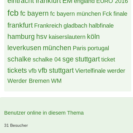
eintracht frankfurt
EM
england
EURO 2016
fcb
fc bayern
fc bayern münchen
Fck
finale
frankfurt
Frankreich
gladbach
halbfinale
hamburg
hsv
köln
kaiserslautern
leverkusen
münchen
Paris
portugal
schalke
sge
stuttgart
schalke 04
ticket
tickets
vfb stuttgart
vfb
Viertelfinale
werder
Werder Bremen
WM
Benutzer online in diesem Thema
31 Besucher