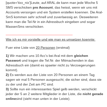
[quote='tixx_nix']Leute, auf ARAL.de kann man jede Woche 5
SMS verschicken
pro Account
, das heisst, wenn wir uns mit
Accounts versorgen und ein System erstellen koennen. Die Aral-
SmS kommen sehr schnell und zuverlaessig an. Desweiteren
kann man die Tel-Nr in ein Adressbuch eingeben und sogar
MassenSms verschicken.
--------------------------------------------------------
Wie ich es mir vorstelle und wie man es umsetzen koennte:
Fuer eine Liste von
20 Personen
(erstmal)
1)
Wir machen uns 10 Acc's bei Aral mit dem
gleichen
Passwort
und tragen die Tel.Nr. der Mitmachenden in das
Adressbuch ein (damit es spaeter nicht zu Verzoegerungen
kommt).
2)
Es werden aus der Liste von 20 Personen an einem Tag
sagen wir mal 5 Personen ausgesucht, die sicher sind, dass sie
zu der und der Zeit am PC sind.
3)
Sollte nun ein interessantes Spiel gelb werden, verschickt
jeder der 5 an 2 weitere Mitglieder in der Liste, die
nicht gerade
online
sind (sieht man unten in der Leiste).