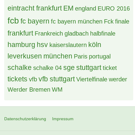
eintracht frankfurt
EM
england
EURO 2016
fcb
fc bayern
fc bayern münchen
Fck
finale
frankfurt
Frankreich
gladbach
halbfinale
hamburg
hsv
köln
kaiserslautern
leverkusen
münchen
Paris
portugal
schalke
sge
stuttgart
schalke 04
ticket
tickets
vfb stuttgart
vfb
Viertelfinale
werder
Werder Bremen
WM
Datenschutzerklärung
Impressum