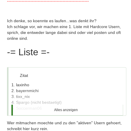
--------------------------------------------------------
Ich denke, so koennte es laufen...was denkt ihr?
Ich schlage vor, wir machen eine 1. Liste mit Hardcore Usern,
sprich, die entweder lange dabei sind oder viel posten und oft
online sind.
-= Liste =-
Zitat
1. laxinho
2. bayernmichi
3. tixx_nix
4. Spargo (nicht bestaetigt)
5. Soccerman06
Alles anzeigen
6. Walli
7. Klinsmann
Wer mitmachen moechte und zu den "aktiven" Usern gehoert,
8. pospo (hoffentlich bald)
schreibt hier kurz rein.