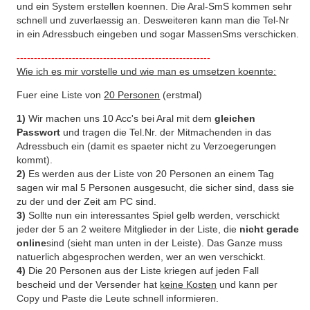
und ein System erstellen koennen. Die Aral-SmS kommen sehr
schnell und zuverlaessig an. Desweiteren kann man die Tel-Nr
in ein Adressbuch eingeben und sogar MassenSms verschicken.
--------------------------------------------------------
Wie ich es mir vorstelle und wie man es umsetzen koennte:
Fuer eine Liste von
20 Personen
(erstmal)
1)
Wir machen uns 10 Acc's bei Aral mit dem
gleichen
Passwort
und tragen die Tel.Nr. der Mitmachenden in das
Adressbuch ein (damit es spaeter nicht zu Verzoegerungen
kommt).
2)
Es werden aus der Liste von 20 Personen an einem Tag
sagen wir mal 5 Personen ausgesucht, die sicher sind, dass sie
zu der und der Zeit am PC sind.
3)
Sollte nun ein interessantes Spiel gelb werden, verschickt
jeder der 5 an 2 weitere Mitglieder in der Liste, die
nicht gerade
online
sind (sieht man unten in der Leiste). Das Ganze muss
natuerlich abgesprochen werden, wer an wen verschickt.
4)
Die 20 Personen aus der Liste kriegen auf jeden Fall
bescheid und der Versender hat
keine Kosten
und kann per
Copy und Paste die Leute schnell informieren.