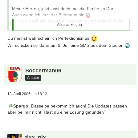
Meine Herren, jetzt lasst doch mal die Kirche im Dorf.
Auch wenn ich jetzt der Buhmann bin
,
ihr wisst doch alle das es ein verdammt schmaler Grat ist
Alles anzeigen
zwischen
Fan
Du meinst wahrscheinlich Perfektionismus
und
Wir schicken dir dann am 9. Juli eine SMS aus dem Stadion
Fanatismus.
Soccerman06
Amatör
13. April 2006 um 18:12
Spargo
Dasselbe bekomm ich auch! Die Updates passen
aber bei mir nicht. Hast du eine Lösung gefunden?
tixx_nix