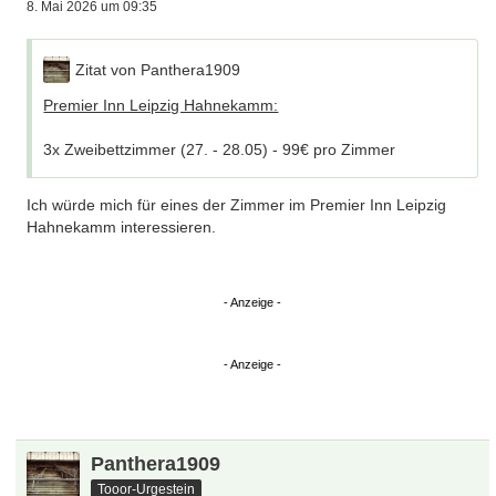
2 an
DennisHopper
8. Mai 2026 um 09:35
Apartment nähe Zentralstadion:
Zitat von Panthera1909
mit 3 Schlafzimmern und Balkon (27. - 28.05) - 135€
an
xklodi
Premier Inn Leipzig Hahnekamm:
Schau dir die Unterkunft Marktblick Apartments nähe der
3x Zweibettzimmer (27. - 28.05) - 99€ pro Zimmer
RB-Arena auf Booking.com an!
https://www.booking.com/Share-z6hN9Q
Ich würde mich für eines der Zimmer im Premier Inn Leipzig
Sollte kein Bedarf mehr bestehen, würde ich die Zimmer in
Hahnekamm interessieren.
den nächsten 1-2 Wochen stornieren.