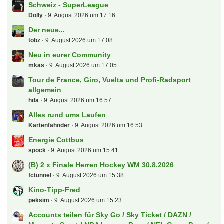
Jetzt mitmachen!
Du hast noch kein Benutzerkonto auf unserer Seite?
Registriere dich kostenlos
und nimm an unserer
Community teil!
Anmelden
Benutzerkonto erstellen
Zum
Bundesliga Tippspiel