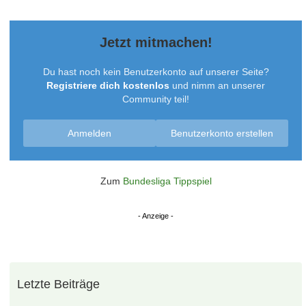
18. Mai 2026 um 16:50
Du hast eine PN
Panthera1909
Tooor-Urgestein
18. Mai 2026 um 22:36
Zitat von jmt
Du hast eine PN
geht klar, damit auch das letzte Zimmer im Premier Inn
vergeben