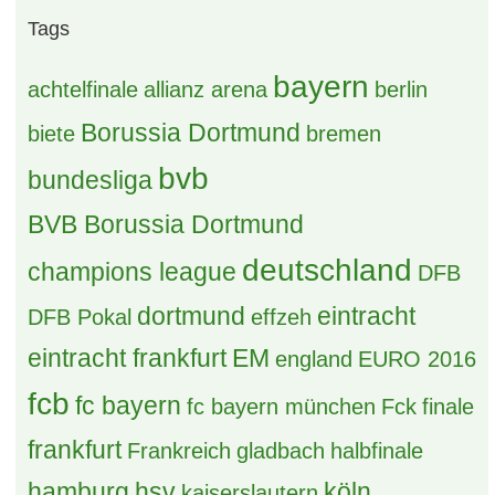
Valderama
9. August 2026 um 11:17
Österreich - T-Mobile Bundesliga
fabian17
9. August 2026 um 10:35
Die Ärzte auf Tour
Tyler Durden
9. August 2026 um 09:57
(B) Verkaufe 4x NFL Munich in PK 5
khratoy
9. August 2026 um 09:52
Heiße Themen
[S] 1 DZ Dortmund SuperCup 2026
0 Antworten, 138 Zugriffe, Vor einem Tag
(B) Hotel Adlon Berlin/ Rave the Planet
2 Antworten, 402 Zugriffe, Vor 4 Tagen
[S] Mitfahrgelegenheit Vreden -
Münster/Dortmund/Köln am 12.8
0 Antworten, 121 Zugriffe, Vor einem Tag