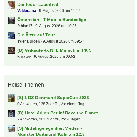
Dolly
9. August 2026 um 17:16
Der neue...
tobz
9. August 2026 um 17:08
Neu in eurer Community
mkas
9. August 2026 um 17:05
Tour de France, Giro, Vuelta und Profi-Radsport
allgemein
hda
9. August 2026 um 16:57
Alles rund ums Laufen
Kartenfahnder
9. August 2026 um 16:53
Energie Cottbus
spock
9. August 2026 um 15:41
(B) 2 x Finale Herren Hockey WM 30.8.2026
fctunnel
9. August 2026 um 15:38
Kino-Tipp-Fred
peksim
9. August 2026 um 15:23
Accounts teilen für Sky Go / Sky Ticket / DAZN /
Magenta Sport / NBA League Pass / NFL Game Pass /