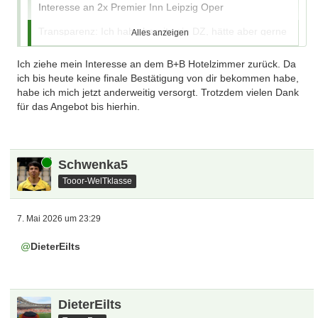
Ich habe Interesse am Appartment in der Nähe des
Interesse an 2x Premier Inn Leipzig Oper
Zentralstadions für mich und meine beiden Jungs
Transparenz: Ich habe bereits ein DZ, hätte aber gerne
Alles anzeigen
2 Zimmer im gleichen Hotel, weil nun die Familie
mitkommt.
Ich ziehe mein Interesse an dem B+B Hotelzimmer zurück. Da
Geht schon mal klar
ich bis heute keine finale Bestätigung von dir bekommen habe,
habe ich mich jetzt anderweitig versorgt. Trotzdem vielen Dank
für das Angebot bis hierhin.
Zitat von michel66
Ich habe Interesse an folgendem Zimmer:
Online
Schwenka5
B&B Hotel Leipzig-City:
Tooor-WelTklasse
1 x Zweibettzimmer (27. - 28.05) - 130€ pro Zimmer
7. Mai 2026 um 23:29
DieterEilts
Zitat von xklodi
Ich habe Interesse am Appartment in der Nähe des
Zentralstadions für mich und meine beiden Jungs
DieterEilts