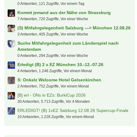
Netflix / Spotify usw.
effzeh
9. August 2026 um 15:15
Mitgliedschaften bei Vereinen der Premier League
2026/27
figur87
9. August 2026 um 14:36
Der Biete und Suche "Deutsche - Bahn - Sparfred"
Aktionen und Gutscheine
mig71
9. August 2026 um 13:03
Kaufberatung PKW (Kombi o.ä.)
Zottel
9. August 2026 um 12:51
Tickets Wies'n/ Oktoberfest
blackfire7
9. August 2026 um 12:32
Groundhopper-Touren
kleemarco
9. August 2026 um 12:29
Erledigt - (B) 2x Nina Chuba am Fr, 11.9.26 in Berlin
Rene209
9. August 2026 um 11:37
Batteriespeichersystem Projektarbeit
Spatzl
9. August 2026 um 11:37
Der tooor Laberfred