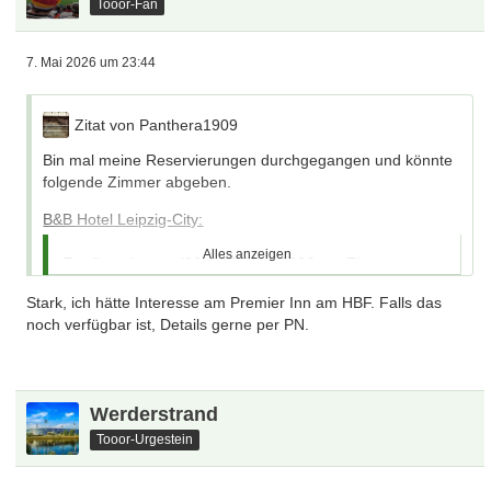
Tooor-Fan
Geht schon mal klar
7. Mai 2026 um 23:44
Zitat von Panthera1909
Bin mal meine Reservierungen durchgegangen und könnte
folgende Zimmer abgeben.
B&B Hotel Leipzig-City:
Alles anzeigen
2x Zweibettzimmer (26. - 28.05) - 260€ pro Zimmer
1x Zweibettzimmer (27. - 28.05) - 130€ pro Zimmer - bereits
Stark, ich hätte Interesse am Premier Inn am HBF. Falls das
1x an
michel66
noch verfügbar ist, Details gerne per PN.
Premier Inn Leipzig Hahnekamm:
3x Zweibettzimmer (27. - 28.05) - 99€ pro Zimmer
Werderstrand
Premier Inn Leipzig City Oper:
Tooor-Urgestein
1x Doppelzimmer (27. - 28.05) - 103€ pro Zimmer - bereits