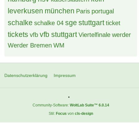
Kommt jemand aus der Nähe von Strassburg
7 Antworten, 720 Zugriffe, Vor einer Woche
(S) Mitfahrgelegenheit Salzburg —> München 12.08.26
3 Antworten, 405 Zugriffe, Vor einer Woche
Suche Mitfahrgelegenheit zum Länderspiel nach
Amsterdam
0 Antworten, 294 Zugriffe, Vor einer Woche
Erledigt (B) 2 x EZ München 10.-12.-07.26
4 Antworten, 1.248 Zugriffe, Vor einem Monat
S: Onkelz Welcome Hotel Gelsenkirchen
2 Antworten, 752 Zugriffe, Vor einem Monat
[B] erl - ÜNs in EZs: BurkiCup 2026
30 Antworten, 5.713 Zugriffe, Vor 4 Monaten
ERLEDIGT! (B) 1xEZ Salzburg 12.08.26 Supercup-Finale
10 Antworten, 1.228 Zugriffe, Vor einem Monat