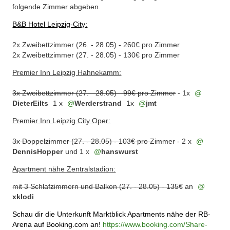
folgende Zimmer abgeben.
B&B Hotel Leipzig-City:
2x Zweibettzimmer (26. - 28.05) - 260€ pro Zimmer
2x Zweibettzimmer (27. - 28.05) - 130€ pro Zimmer
Premier Inn Leipzig Hahnekamm:
3x Zweibettzimmer (27. - 28.05) - 99€ pro Zimmer
- 1x
DieterEilts
1 x
Werderstrand
1x
jmt
Premier Inn Leipzig City Oper:
3x Doppelzimmer (27. - 28.05) - 103€ pro Zimmer
- 2 x
DennisHopper
und 1 x
hanswurst
Apartment nähe Zentralstadion:
mit 3 Schlafzimmern und Balkon (27. - 28.05) - 135€
an
xklodi
Schau dir die Unterkunft Marktblick Apartments nähe der RB-
Arena auf Booking.com an!
https://www.booking.com/Share-