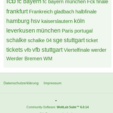
fcb
fc bayern
fc bayern münchen
Fck
finale
frankfurt
Frankreich
gladbach
halbfinale
hamburg
hsv
köln
kaiserslautern
leverkusen
münchen
Paris
portugal
schalke
sge
stuttgart
schalke 04
ticket
tickets
vfb stuttgart
vfb
Viertelfinale
werder
Werder Bremen
WM
Datenschutzerklärung
Impressum
Community-Software:
WoltLab Suite™ 6.0.14