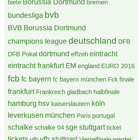
Borussia Dortmund
biete
bremen
bvb
bundesliga
BVB Borussia Dortmund
deutschland
champions league
DFB
dortmund
eintracht
DFB Pokal
effzeh
eintracht frankfurt
EM
england
EURO 2016
fcb
fc bayern
fc bayern münchen
Fck
finale
frankfurt
Frankreich
gladbach
halbfinale
hamburg
hsv
köln
kaiserslautern
leverkusen
münchen
Paris
portugal
schalke
sge
stuttgart
schalke 04
ticket
tickets
vfb stuttgart
vfb
Viertelfinale
werder