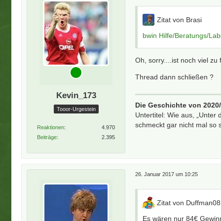
Zitat von Brasi
bwin Hilfe/Beratungs/La
Oh, sorry....ist noch viel zu
Thread dann schließen ?
Kevin_173
Die Geschichte von 2020
Tooor-Urgestein
Untertitel: Wie aus, „Unter 
schmeckt gar nicht mal so 
Reaktionen
4.970
Beiträge
2.395
26. Januar 2017 um 10:25
Zitat von Duffman0
Es wären nur 84€ Gewin