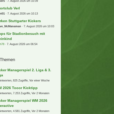
kers
7. August 2026 um 10:39
ortclub Verl
et01
7. August 2026 um 10:13
rken Stuttgarter Kickers
eve_McManaman
7. August 2026 um 10:03
pps für Stadionbesuch mit
einkind
h78
7. August 2026 um 06:54
 Themen
cker Managerspiel 2. Liga & 3.
ga
Antworten, 825 Zugriffe, Vor einer Woche
 2026 Tooor Kicktipp
Antworten, 7.253 Zugriffe, Vor 2 Monaten
cker Managerspiel WM 2026
teractive
Antworten, 4.581 Zugriffe, Vor 2 Monaten