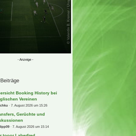
 Beiträge
ersicht Booking History bei
glischen Vereinen
schku
7. August 2026 um 15:26
ansfers, Gerüchte und
skussionen
lipp09
7. August 2026 um 15:14
r tooor Laberfred