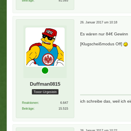
Beiträge
91.093
26. Januar 2017 um 10:18
Es wären nur 84€ Gewinn
[Klugscheißmodus Off]
Duffman0815
Tooor-Urgestein
ich schreibe das, weil ich
Reaktionen
6.647
Beiträge
15.515
26. Januar 2017 um 10:22