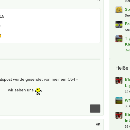
kic
Sp
Du
815
Pa
n
St
Ti
Kl
Dot
Heiße
tätspost wurde gesendet von meinem C64 -
Ki
Li
wir sehen uns
12 
WM
36 
Ki
In
#5
38 