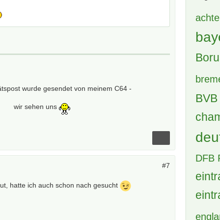
achte
bay
Boru
brem
tätspost wurde gesendet von meinem C64 -
BVB 
wir sehen uns
cham
deu
DFB 
#7
eintr
gut, hatte ich auch schon nach gesucht
eintr
engl