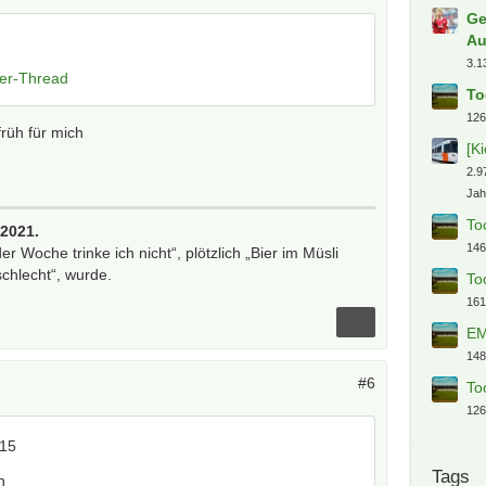
Ge
Au
3.1
ber-Thread
To
126
 früh für mich
[K
2.9
Jah
To
/2021.
146
der Woche trinke ich nicht“, plötzlich „Bier im Müsli
schlecht“, wurde.
To
161
EM
148
#6
To
126
815
Tags
n