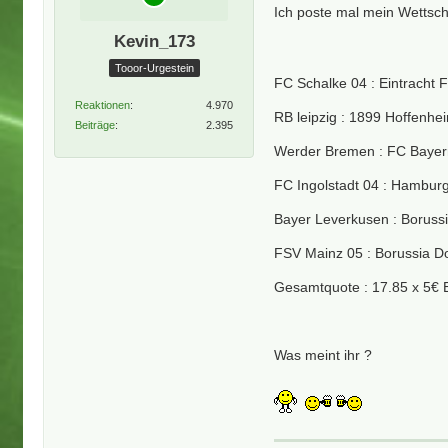
Ich poste mal mein Wettsch
Kevin_173
Tooor-Urgestein
FC Schalke 04 : Eintracht F
Reaktionen
4.970
RB leipzig : 1899 Hoffenhei
Beiträge
2.395
Werder Bremen : FC Bayer
FC Ingolstadt 04 : Hambur
Bayer Leverkusen : Borussi
FSV Mainz 05 : Borussia D
Gesamtquote : 17.85 x 5€ 
Was meint ihr ?