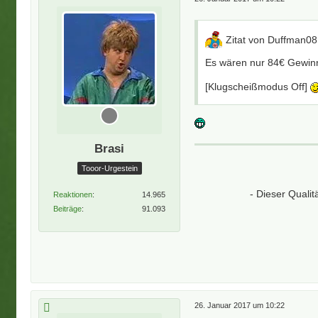
Zitat von Duffman0
Es wären nur 84€ Gewin
[Klugscheißmodus Off]
Brasi
Tooor-Urgestein
- Dieser Quali
Reaktionen
14.965
Beiträge
91.093
26. Januar 2017 um 10:22