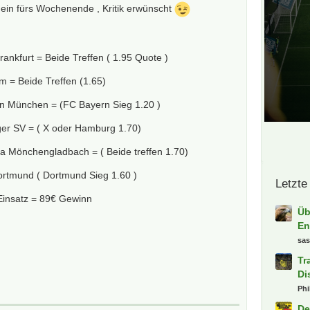
ein fürs Wochenende , Kritik erwünscht
rankfurt = Beide Treffen ( 1.95 Quote )
m = Beide Treffen (1.65)
n München = (FC Bayern Sieg 1.20 )
ger SV = ( X oder Hamburg 1.70)
a Mönchengladbach = ( Beide treffen 1.70)
ortmund ( Dortmund Sieg 1.60 )
Letzte
Einsatz = 89€ Gewinn
Üb
En
sa
Tr
Di
Phi
De