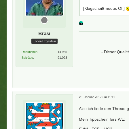
[Klugscheißmodus Off]
Brasi
Tooor-Urgestein
- Dieser Quali
Reaktionen
14.965
Beiträge
91.093
26. Januar 2017 um 11:12
Also ich finde den Thread 
Mein Tippschein fürs WE:
SVW - FCB = HC2