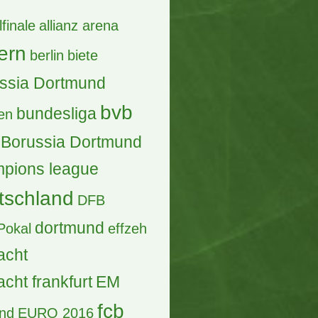
lfinale
allianz arena
ern
berlin
biete
ssia Dortmund
bvb
bundesliga
en
Borussia Dortmund
pions league
tschland
DFB
dortmund
Pokal
effzeh
acht
acht frankfurt
EM
fcb
and
EURO 2016