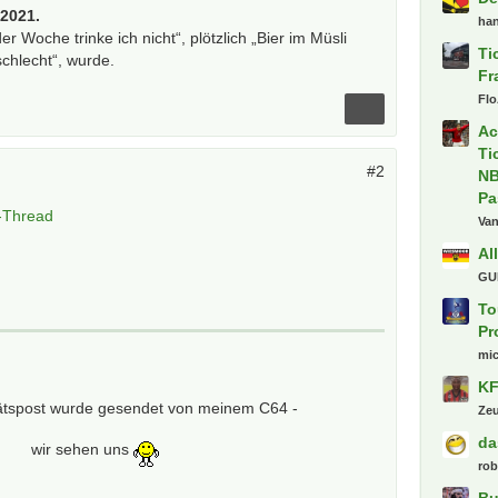
/2021.
ha
der Woche trinke ich nicht“, plötzlich „Bier im Müsli
Ti
schlecht“, wurde.
Fr
Flo
Ac
Ti
#2
NB
Pa
r-Thread
Va
Al
GU
To
Pr
mi
KF
tätspost wurde gesendet von meinem C64 -
Ze
da
wir sehen uns
ro
Bu