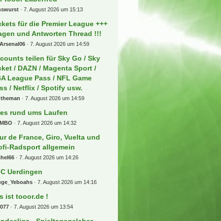
nswurst
7. August 2026 um 15:13
ckets für die Premier League +++
agen und Antworten Thread !!!
Arsenal06
7. August 2026 um 14:59
counts teilen für Sky Go / Sky
cket / DAZN / Magenta Sport /
A League Pass / NFL Game
ss / Netflix / Spotify usw.
ntheman
7. August 2026 um 14:59
les rund ums Laufen
MBO
7. August 2026 um 14:32
ur de France, Giro, Vuelta und
ofi-Radsport allgemein
chel66
7. August 2026 um 14:26
C Uerdingen
uge_Yeboahs
7. August 2026 um 14:16
s ist tooor.de !
b077
7. August 2026 um 13:54
ndesliga - Spieltagsgelaber