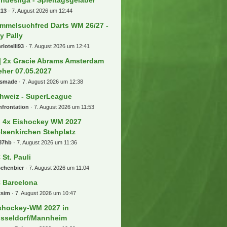
x13
7. August 2026 um 12:44
mmelsuchfred Darts WM 26/27 -
ly Pally
rlotelli93
7. August 2026 um 12:41
] 2x Gracie Abrams Amsterdam
eher 07.05.2027
usmade
7. August 2026 um 12:38
hweiz - SuperLeague
frontation
7. August 2026 um 11:53
) 4x Eishockey WM 2027
lsenkirchen Stehplatz
87hb
7. August 2026 um 11:36
 St. Pauli
schenbier
7. August 2026 um 11:04
 Barcelona
ksim
7. August 2026 um 10:47
shockey-WM 2027 in
sseldorf/Mannheim