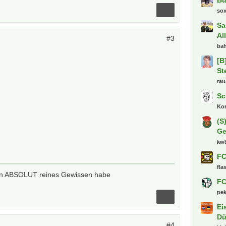
so
Sa
Al
#3
bah
[B
St
ra
Sc
Kon
(S
Ge
kw
FC
fla
 ein ABSOLUT reines Gewissen habe
FC
pe
Ei
Dü
#4