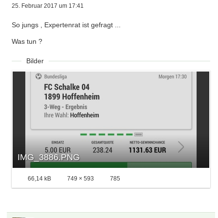
25. Februar 2017 um 17:41
So jungs , Expertenrat ist gefragt ...
Was tun ?
Bilder
IMG_3886.PNG
66,14 kB
749 × 593
785