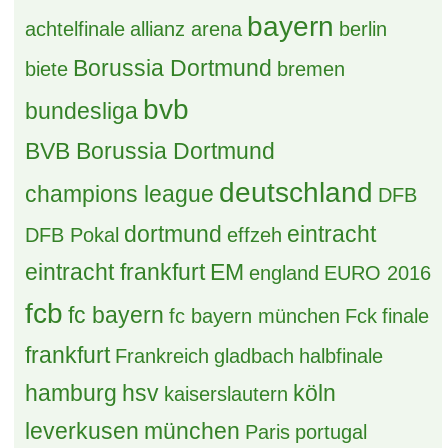
bayern
achtelfinale
allianz arena
berlin
Borussia Dortmund
biete
bremen
bvb
bundesliga
BVB Borussia Dortmund
deutschland
champions league
DFB
dortmund
eintracht
DFB Pokal
effzeh
eintracht frankfurt
EM
england
EURO 2016
fcb
fc bayern
fc bayern münchen
Fck
finale
frankfurt
Frankreich
gladbach
halbfinale
hamburg
hsv
köln
kaiserslautern
leverkusen
münchen
Paris
portugal