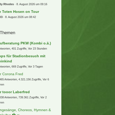
dy Rhodes
8. August 2026 um 09:16
e Toten Hosen on Tour
l3
8. August 2026 um 08:42
 Themen
ufberatung PKW (Kombi o.ä.)
ntworten, 401 Zugriffe, Vor 23 Stunden
pps für Stadionbesuch mit
einkind
ntworten, 669 Zugriffe, Vor 3 Tagen
r Corona Fred
965 Antworten, 4.321.156 Zugriffe, Vor 6
ren
r tooor Laberfred
838 Antworten, 739.361 Zugriffe, Vor 2
ren
ngesänge, Choreos, Hymnen &
nkultur 🏟️📣