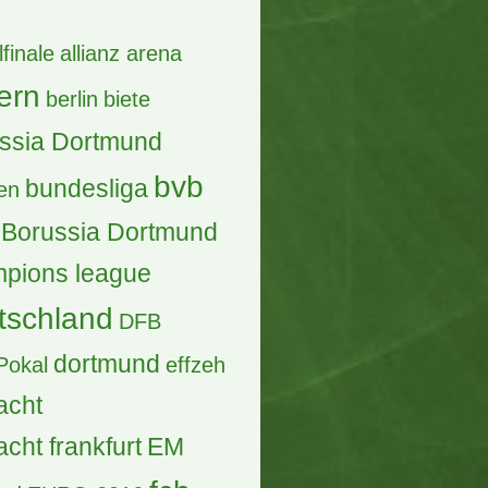
lfinale
allianz arena
ern
berlin
biete
ssia Dortmund
bvb
bundesliga
en
Borussia Dortmund
pions league
tschland
DFB
dortmund
Pokal
effzeh
acht
acht frankfurt
EM