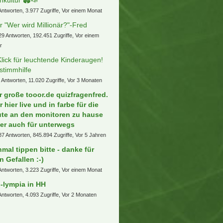
Antworten, 3.977 Zugriffe, Vor einem Monat
r "Wer wird Millionär?"-Fred
29 Antworten, 192.451 Zugriffe, Vor einem
r
Klick für leuchtende Kinderaugen!
stimmhilfe
 Antworten, 11.020 Zugriffe, Vor 3 Monaten
r große tooor.de quizfragenfred.
r hier live und in farbe für die
ute an den monitoren zu hause
er auch für unterwegs
87 Antworten, 845.894 Zugriffe, Vor 5 Jahren
nmal tippen bitte - danke für
n Gefallen :-)
Antworten, 3.223 Zugriffe, Vor einem Monat
-lympia in HH
Antworten, 4.093 Zugriffe, Vor 2 Monaten