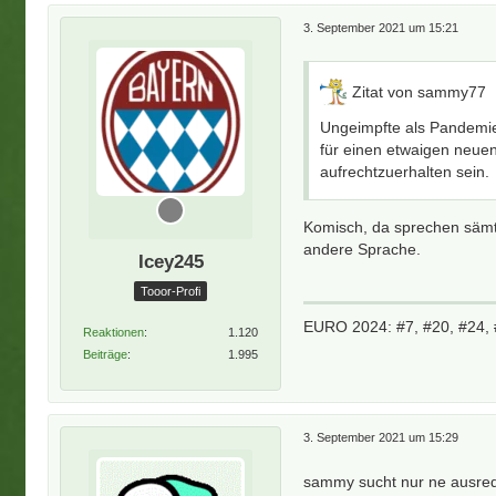
3. September 2021 um 15:21
Zitat von sammy77
Ungeimpfte als Pandemie
für einen etwaigen neue
aufrechtzuerhalten sein.
Komisch, da sprechen sämtl
andere Sprache.
Icey245
Tooor-Profi
EURO 2024: #7, #20, #24, 
Reaktionen
1.120
Beiträge
1.995
3. September 2021 um 15:29
sammy sucht nur ne ausrede