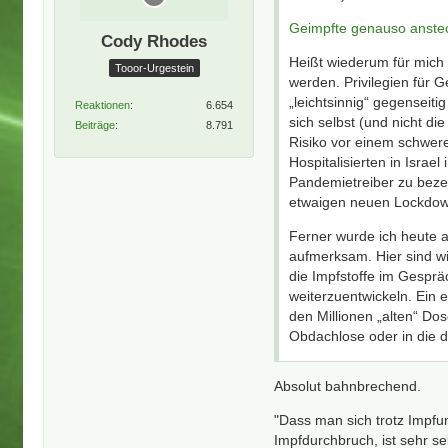
Geimpfte genauso anste
Cody Rhodes
Heißt wiederum für mich 
Tooor-Urgestein
werden. Privilegien für G
„leichtsinnig“ gegenseit
Reaktionen
6.654
sich selbst (und nicht d
Beiträge
8.791
Risiko vor einem schwer
Hospitalisierten in Israe
Pandemietreiber zu beze
etwaigen neuen Lockdown
Ferner wurde ich heute 
aufmerksam. Hier sind w
die Impfstoffe im Gesprä
weiterzuentwickeln. Ein
den Millionen „alten“ Do
Obdachlose oder in die d
Absolut bahnbrechend.
"Dass man sich trotz Impfu
Impfdurchbruch, ist sehr s