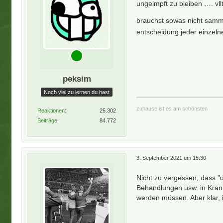
ungeimpft zu bleiben …. vl
brauchst sowas nicht sammy
entscheidung jeder einzel
peksim
Noch viel zu lernen du hast
zuhause ist es am schönsten
Reaktionen
25.302
Beiträge
84.772
3. September 2021 um 15:30
Nicht zu vergessen, dass "
Behandlungen usw. in Kra
werden müssen. Aber klar, 