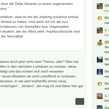
 dass die Delta-Variante zu einem sogenannten
Vf
kann."
Dot
h erklären, dass es bei der Impfung zunächst einmal
M
 Verlauf zu haben. Und wenn ich mir die nun
ro
 Inzidenzen von Geimpften bzw. Ungeimpften
1.
 deutlich, wie der Wind weht. Impfdurchbrüche sind
Dot
 der Normalfall.
(B
So
Du
Wa
waren doch jetzt nicht mein Thema, oder? Man hat
fab
ften in den nächsten Lockdown zu müssen, diese
tätigt und das scheint sich nach neuesten
Se
 neuen Mutation als nicht zutreffend zu erweisen,
mi
iskussion, in wie weit Impfstoffe immer neue,
De
vorbringen“.. „fördern“, die mag ich mal lieber hier gar
ro
1.
Ds
Oa