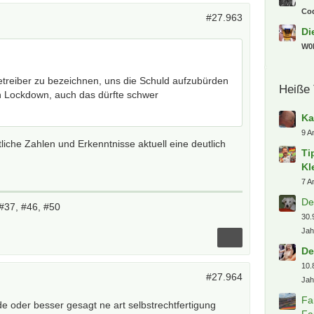
Co
#27.963
Di
W0l
treiber zu bezeichnen, uns die Schuld aufzubürden
Heiße
n Lockdown, auch das dürfte schwer
Ka
9 A
iche Zahlen und Erkenntnisse aktuell eine deutlich
Ti
Kl
7 A
De
#37, #46, #50
30.
Jah
De
10.
#27.964
Jah
Fa
 oder besser gesagt ne art selbstrechtfertigung
Fa