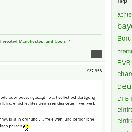
Tags
achte
bay
Boru
d created Manchester...and Oasis
brem
BVB 
#27.966
cham
deu
de oder besser gesagt ne art selbstrechtfertigung
DFB 
vllt hat er schlechtes gewissen deswegen, wer weiß
eintr
my, is ja in ordnung …. freie wahl und persönliche
eintr
elnen person