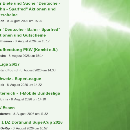
r Biete und Suche "Deutsche -
hn - Sparfred" Aktionen und
tscheine
zeh
8. August 2026 um 15:25
r "Deutsche - Bahn - Sparfred"
tionen und Gutscheine
ntheman
8. August 2026 um 15:17
ufberatung PKW (Kombi o.ä.)
ksim
8. August 2026 um 15:14
 Liga 26/27
standFound
8. August 2026 um 14:38
hweiz - SuperLeague
ock
8. August 2026 um 14:22
terreich - T-Mobile Bundesliga
lginis
8. August 2026 um 14:10
 Essen
rderrwe
8. August 2026 um 11:32
] 1 DZ Dortmund SuperCup 2026
pDeRip
8. August 2026 um 10:57