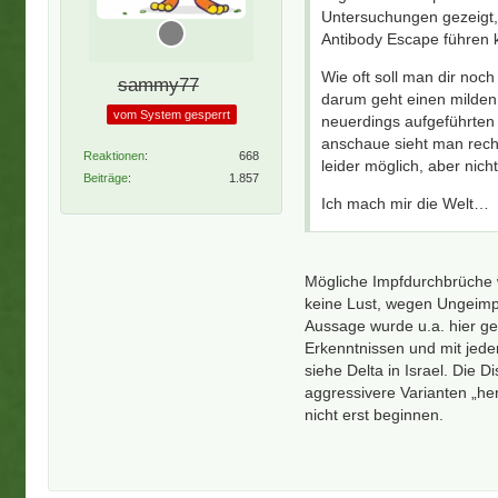
Untersuchungen gezeigt,
Antibody Escape führen 
Wie oft soll man dir noc
sammy77
darum geht einen milden
vom System gesperrt
neuerdings aufgeführten
anschaue sieht man recht
Reaktionen
668
leider möglich, aber nicht
Beiträge
1.857
Ich mach mir die Welt…
Mögliche Impfdurchbrüche 
keine Lust, wegen Ungeimp
Aussage wurde u.a. hier ge
Erkenntnissen und mit jeder
siehe Delta in Israel. Die D
aggressivere Varianten „her
nicht erst beginnen.