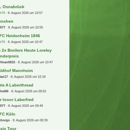
L Osnabrück
h78
8. August 2026 um 10:57
ünchen
b077
8. August 2026 um 10:55
 FC Heidenheim 1846
h78
8. August 2026 um 10:47
) 2x Broilers Heute Loreley
nderpreis
ffman0815
8. August 2026 um 10:47
ldhof Mannheim
ian17
8. August 2026 um 10:18
rie A Laberthread
chel66
8. August 2026 um 09:52
r tooor Laberfred
b077
8. August 2026 um 09:49
 FC Köln
chorgo
8. August 2026 um 09:39
sis Tour