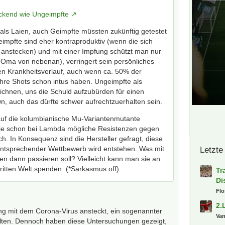
ckend wie Ungeimpfte
als Laien, auch Geimpfte müssten zukünftig getestet
eimpfte sind eher kontraproduktiv (wenn die sich
ig anstecken) und mit einer Impfung schützt man nur
ie Oma von nebenan), verringert sein persönliches
en Krankheitsverlauf, auch wenn ca. 50% der
l ihre Shots schon intus haben. Ungeimpfte als
ichnen, uns die Schuld aufzubürden für einen
, auch das dürfte schwer aufrechtzuerhalten sein.
auf die kolumbianische Mu-Variantenmutante
ie schon bei Lambda mögliche Resistenzen gegen
ch. In Konsequenz sind die Hersteller gefragt, diese
 entsprechender Wettbewerb wird entstehen. Was mit
Letzte
sen dann passieren soll? Vielleicht kann man sie an
ritten Welt spenden. (*Sarkasmus off).
Tr
Di
Fl
2.
ng mit dem Corona-Virus ansteckt, ein sogenannter
Va
elten. Dennoch haben diese Untersuchungen gezeigt,