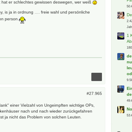
lt hat er schlechtes gewissen deswegen, wer weiß
50 
, is ja in ordnung …. freie wahl und persönliche
De
nen person
2.4
Jah
1 
Ab
180
de
nu
le
od
9.5
Ei
#27.965
de
49 
dank" einer Vielzahl von Ungeimpften wichtige OPs,
No
nkenhäuser nach und nach wieder zurückgefahren
53 
ist ja nicht das Problem von solchen Leuten.