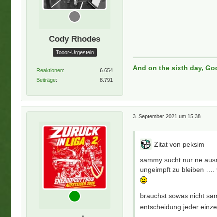
Cody Rhodes
Tooor-Urgestein
And on the sixth day, Go
Reaktionen
6.654
Beiträge
8.791
3. September 2021 um 15:38
Zitat von peksim
sammy sucht nur ne ausre
ungeimpft zu bleiben …. 
brauchst sowas nicht sam
entscheidung jeder einz