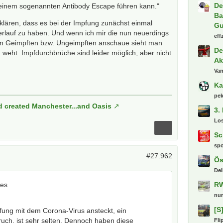
De
 einem sogenannten Antibody Escape führen kann."
Ba
rklären, dass es bei der Impfung zunächst einmal
Gu
rlauf zu haben. Und wenn ich mir die nun neuerdings
eff
on Geimpften bzw. Ungeimpften anschaue sieht man
De
d weht. Impfdurchbrüche sind leider möglich, aber nicht
Ak
Va
Ka
pe
d created Manchester...and Oasis
3.
Lo
Sc
sp
#27.962
Ös
Dei
des
RW
nu
[S
fung mit dem Corona-Virus ansteckt, ein
uch, ist sehr selten. Dennoch haben diese
Fli