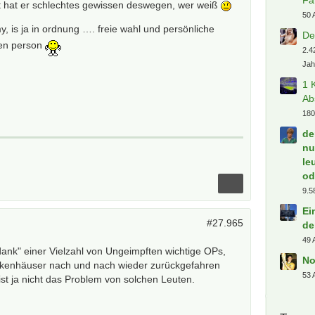
lt hat er schlechtes gewissen deswegen, wer weiß
50 
, is ja in ordnung …. freie wahl und persönliche
De
nen person
2.4
Jah
1 
Ab
180
de
nu
le
od
9.5
Ei
#27.965
de
49 
dank" einer Vielzahl von Ungeimpften wichtige OPs,
No
nkenhäuser nach und nach wieder zurückgefahren
53 
ist ja nicht das Problem von solchen Leuten.