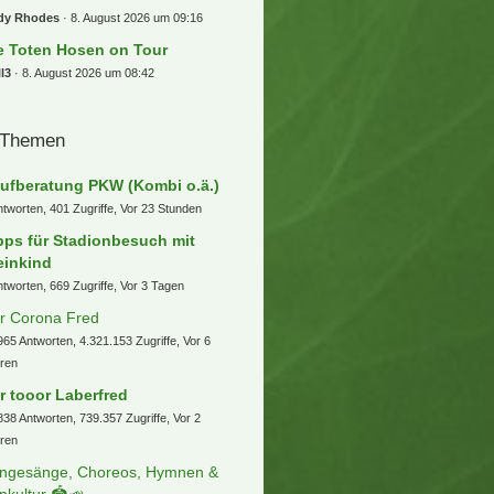
dy Rhodes
8. August 2026 um 09:16
e Toten Hosen on Tour
l3
8. August 2026 um 08:42
 Themen
ufberatung PKW (Kombi o.ä.)
ntworten, 401 Zugriffe, Vor 23 Stunden
pps für Stadionbesuch mit
einkind
ntworten, 669 Zugriffe, Vor 3 Tagen
r Corona Fred
965 Antworten, 4.321.153 Zugriffe, Vor 6
ren
r tooor Laberfred
838 Antworten, 739.357 Zugriffe, Vor 2
ren
ngesänge, Choreos, Hymnen &
nkultur 🏟️📣