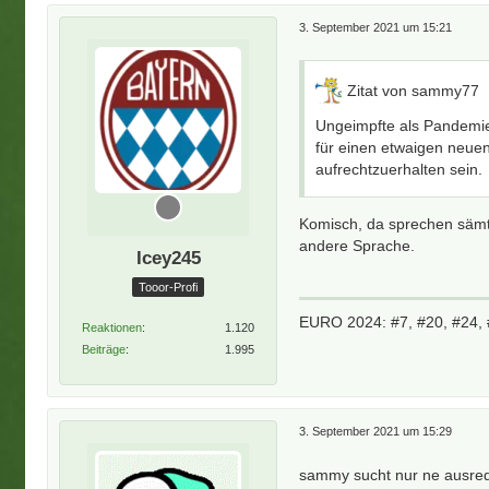
3. September 2021 um 15:21
Zitat von sammy77
Ungeimpfte als Pandemie
für einen etwaigen neue
aufrechtzuerhalten sein.
Komisch, da sprechen sämtl
andere Sprache.
Icey245
Tooor-Profi
EURO 2024: #7, #20, #24, 
Reaktionen
1.120
Beiträge
1.995
3. September 2021 um 15:29
sammy sucht nur ne ausrede