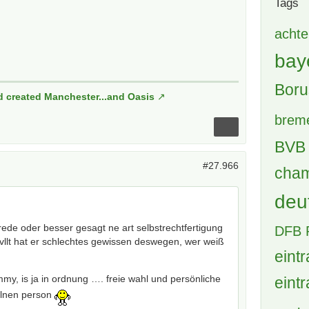
Tags
achte
bay
Boru
d created Manchester...and Oasis
brem
BVB 
#27.966
cham
deu
de oder besser gesagt ne art selbstrechtfertigung
DFB 
vllt hat er schlechtes gewissen deswegen, wer weiß
eintr
my, is ja in ordnung …. freie wahl und persönliche
eintr
elnen person