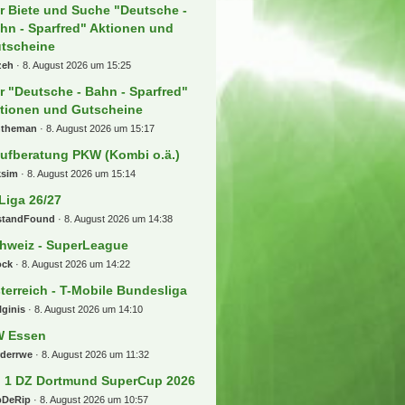
r Biete und Suche "Deutsche -
hn - Sparfred" Aktionen und
tscheine
zeh
8. August 2026 um 15:25
r "Deutsche - Bahn - Sparfred"
tionen und Gutscheine
ntheman
8. August 2026 um 15:17
ufberatung PKW (Kombi o.ä.)
ksim
8. August 2026 um 15:14
 Liga 26/27
standFound
8. August 2026 um 14:38
hweiz - SuperLeague
ock
8. August 2026 um 14:22
terreich - T-Mobile Bundesliga
lginis
8. August 2026 um 14:10
 Essen
rderrwe
8. August 2026 um 11:32
] 1 DZ Dortmund SuperCup 2026
pDeRip
8. August 2026 um 10:57