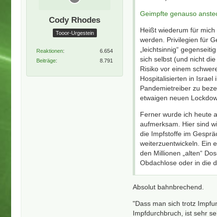
Geimpfte genauso anste
Cody Rhodes
Heißt wiederum für mich 
Tooor-Urgestein
werden. Privilegien für G
„leichtsinnig“ gegenseit
Reaktionen
6.654
sich selbst (und nicht d
Beiträge
8.791
Risiko vor einem schwer
Hospitalisierten in Israe
Pandemietreiber zu beze
etwaigen neuen Lockdown
Ferner wurde ich heute 
aufmerksam. Hier sind w
die Impfstoffe im Gesprä
weiterzuentwickeln. Ein
den Millionen „alten“ Do
Obdachlose oder in die d
Absolut bahnbrechend.
"Dass man sich trotz Impfu
Impfdurchbruch, ist sehr s