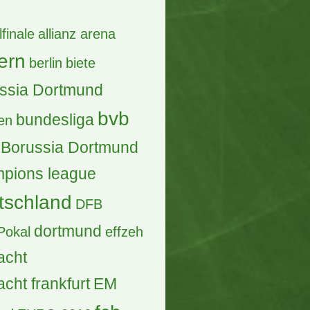
lfinale
allianz arena
ern
berlin
biete
ssia Dortmund
bvb
bundesliga
en
Borussia Dortmund
pions league
tschland
DFB
dortmund
Pokal
effzeh
acht
acht frankfurt
EM