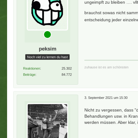
ungeimpft zu bleiben …. vl
brauchst sowas nicht sammy
entscheidung jeder einzel
peksim
Noch viel zu lernen du hast
zuhause ist es am schönsten
Reaktionen
25.302
Beiträge
84.772
3. September 2021 um 15:30
Nicht zu vergessen, dass "
Behandlungen usw. in Kra
werden müssen. Aber klar, 