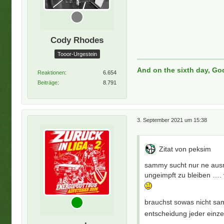
Cody Rhodes
Tooor-Urgestein
And on the sixth day, Go
Reaktionen
6.654
Beiträge
8.791
3. September 2021 um 15:38
Zitat von peksim
sammy sucht nur ne ausre
ungeimpft zu bleiben …. 
brauchst sowas nicht sam
entscheidung jeder einz