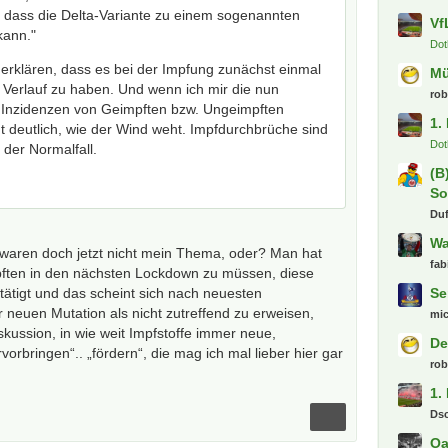
 dass die Delta-Variante zu einem sogenannten
Vf
kann."
Dot
h erklären, dass es bei der Impfung zunächst einmal
M
 Verlauf zu haben. Und wenn ich mir die nun
ro
 Inzidenzen von Geimpften bzw. Ungeimpften
1.
 deutlich, wie der Wind weht. Impfdurchbrüche sind
Dot
 der Normalfall.
(B
So
Du
Wa
waren doch jetzt nicht mein Thema, oder? Man hat
fab
ften in den nächsten Lockdown zu müssen, diese
tätigt und das scheint sich nach neuesten
Se
 neuen Mutation als nicht zutreffend zu erweisen,
mi
iskussion, in wie weit Impfstoffe immer neue,
De
vorbringen“.. „fördern“, die mag ich mal lieber hier gar
ro
1.
Ds
Oa