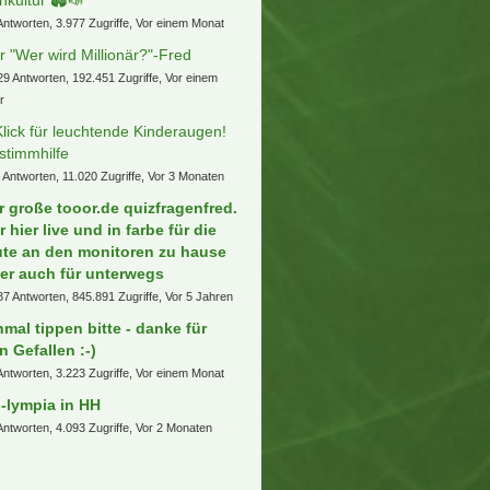
Antworten, 3.977 Zugriffe, Vor einem Monat
r "Wer wird Millionär?"-Fred
29 Antworten, 192.451 Zugriffe, Vor einem
r
Klick für leuchtende Kinderaugen!
stimmhilfe
 Antworten, 11.020 Zugriffe, Vor 3 Monaten
r große tooor.de quizfragenfred.
r hier live und in farbe für die
ute an den monitoren zu hause
er auch für unterwegs
87 Antworten, 845.891 Zugriffe, Vor 5 Jahren
nmal tippen bitte - danke für
n Gefallen :-)
Antworten, 3.223 Zugriffe, Vor einem Monat
-lympia in HH
Antworten, 4.093 Zugriffe, Vor 2 Monaten