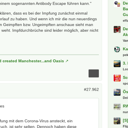
De
 einem sogenannten Antibody Escape führen kann."
Ba
rklären, dass es bei der Impfung zunächst einmal
Gu
rlauf zu haben. Und wenn ich mir die nun neuerdings
eff
on Geimpften bzw. Ungeimpften anschaue sieht man
De
d weht. Impfdurchbrüche sind leider möglich, aber nicht
Ak
Va
Ka
pe
d created Manchester...and Oasis
3.
Lo
Sc
sp
#27.962
Ös
Dei
des
RW
nu
[S
fung mit dem Corona-Virus ansteckt, ein
uch, ist sehr selten. Dennoch haben diese
Fli