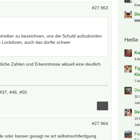
Co
#27.963
Di
W0l
treiber zu bezeichnen, uns die Schuld aufzubürden
Heiße
n Lockdown, auch das dürfte schwer
Ka
9 A
iche Zahlen und Erkenntnisse aktuell eine deutlich
Ti
Kl
7 A
De
#37, #46, #50
30.
Jah
De
10.
#27.964
Jah
Fa
 oder besser gesagt ne art selbstrechtfertigung
Fa