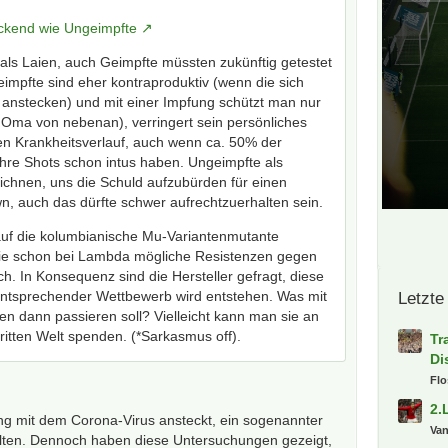
ckend wie Ungeimpfte
als Laien, auch Geimpfte müssten zukünftig getestet
eimpfte sind eher kontraproduktiv (wenn die sich
ig anstecken) und mit einer Impfung schützt man nur
ie Oma von nebenan), verringert sein persönliches
en Krankheitsverlauf, auch wenn ca. 50% der
l ihre Shots schon intus haben. Ungeimpfte als
ichnen, uns die Schuld aufzubürden für einen
, auch das dürfte schwer aufrechtzuerhalten sein.
auf die kolumbianische Mu-Variantenmutante
ie schon bei Lambda mögliche Resistenzen gegen
ch. In Konsequenz sind die Hersteller gefragt, diese
 entsprechender Wettbewerb wird entstehen. Was mit
Letzte
sen dann passieren soll? Vielleicht kann man sie an
ritten Welt spenden. (*Sarkasmus off).
Tr
Di
Fl
2.
ng mit dem Corona-Virus ansteckt, ein sogenannter
Va
elten. Dennoch haben diese Untersuchungen gezeigt,