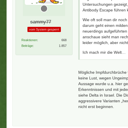
Untersuchungen gezeigt,
Antibody Escape führen 
Wie oft soll man dir noc
sammy77
darum geht einen milden
vom System gesperrt
neuerdings aufgeführten
anschaue sieht man recht
Reaktionen
668
leider möglich, aber nicht
Beiträge
1.857
Ich mach mir die Welt…
Mögliche Impfdurchbrüche 
keine Lust, wegen Ungeimp
Aussage wurde u.a. hier ge
Erkenntnissen und mit jeder
siehe Delta in Israel. Die D
aggressivere Varianten „her
nicht erst beginnen.