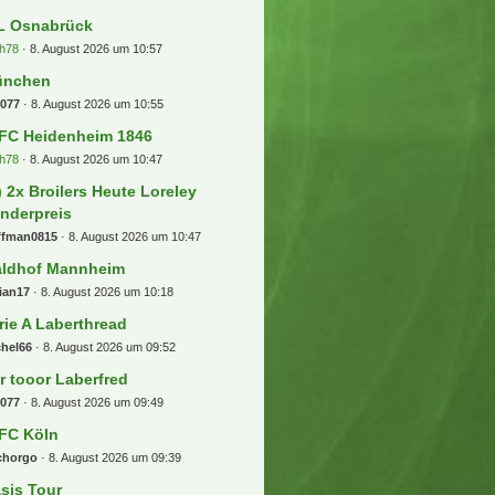
L Osnabrück
h78
8. August 2026 um 10:57
ünchen
b077
8. August 2026 um 10:55
 FC Heidenheim 1846
h78
8. August 2026 um 10:47
) 2x Broilers Heute Loreley
nderpreis
ffman0815
8. August 2026 um 10:47
ldhof Mannheim
ian17
8. August 2026 um 10:18
rie A Laberthread
chel66
8. August 2026 um 09:52
r tooor Laberfred
b077
8. August 2026 um 09:49
 FC Köln
chorgo
8. August 2026 um 09:39
sis Tour