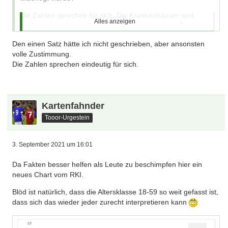
Die Zahlen sprechen für sich. Die Krankenhäuser sind
Alles anzeigen
größtenteils voll mit Ungeimpften, welche andere Bereiche
innerhalb der Krankenhäuser zum erliegen bringen.
Den einen Satz hätte ich nicht geschrieben, aber ansonsten
Geimpfte haben zu rund 90 Prozent einen milden Verlauf.
volle Zustimmung.
Geimpfte stecken sich weitaus seltener an, siehe neueste
Die Zahlen sprechen eindeutig für sich.
Zahlen. Ungeimpfte nehmen somit Geimpfte quasi wieder
einmal in Geiselhaft.
Falls man wirklich weiterhin auf die lächerliche 3G statt 2G-
Regel beharrt, dann aber bitte mit PCR-Test. Da habe ich
Kartenfahnder
absolut kein Mitleid mehr übrig.
Tooor-Urgestein
Über sowas diskutiere ich nicht mehr.
Das ist Querdenker-
Scheisse und nichts anderes.
3. September 2021 um 16:01
Das war mein letzter Beitrag in diesem Thread dazu. Immer
Da Fakten besser helfen als Leute zu beschimpfen hier ein
und immer wieder mit den gleichen Leuten darüber zu
neues Chart vom RKI.
diskutieren ist Zeitverschwendung.
Blöd ist natürlich, dass die Altersklasse 18-59 so weit gefasst ist,
Drückt euch ab spätestens Herbst die Nase an Restaurants,
dass sich das wieder jeder zurecht interpretieren kann
Theatern und co. platt. Nicht mein Problem