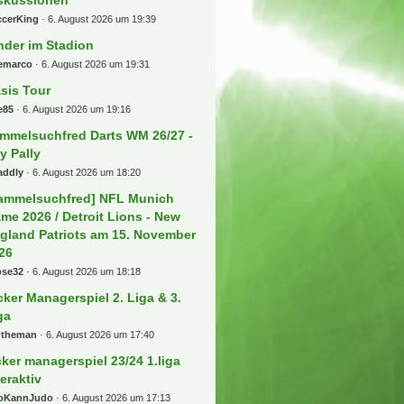
RLEDIGT
hockse
6. August 2026 um 21:50
ortclub Verl
rtograph
6. August 2026 um 21:28
r "Deutsche - Bahn - Sparfred"
tionen und Gutscheine
rozent
6. August 2026 um 21:28
les rund um die Regionalliga
ORD-OST
mko92
6. August 2026 um 21:26
r Biete und Suche "Deutsche -
hn - Sparfred" Aktionen und
tscheine
ollski92
6. August 2026 um 21:09
r tooor Laberfred
lderama
6. August 2026 um 21:00
ansfers, Gerüchte und
skussionen
ccerKing
6. August 2026 um 19:39