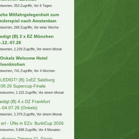
C Dart WM
arto
6. August 2026 um 13:15
nische Superliga (FC
penhagen, Bröndby IF, FC
dtjylland etc.)
a
6. August 2026 um 13:09
 Themen
) Hotel Adlon Berlin/ Rave the
anet
ntworten, 323 Zugriffe, Vor einem Tag
mmt jemand aus der Nähe von
rassburg
ntworten, 697 Zugriffe, Vor einer Woche
) Mitfahrgelegenheit Salzburg —
München 12.08.26
ntworten, 353 Zugriffe, Vor 6 Tagen