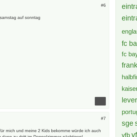
#6
Tags
 samstag auf sonntag
achte
bay
Boru
brem
BVB 
cham
deu
DFB 
#7
eintr
n für mich und meine 2 Kids bekomme würde ich auch
 dann zu dritt im Doppelzimmer nächtigen!