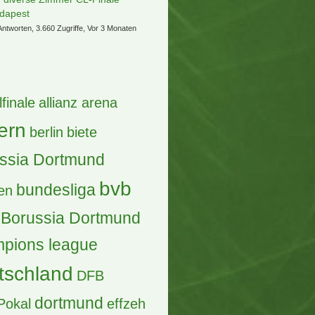
che Mitfahrgelegenheit zum
nderspiel nach Amsterdam
ntworten, 268 Zugriffe, Vor einer Woche
ledigt (B) 2 x EZ München
.-12.-07.26
ntworten, 1.229 Zugriffe, Vor einem Monat
 Onkelz Welcome Hotel
lsenkirchen
ntworten, 741 Zugriffe, Vor 4 Wochen
LEDIGT! (B) 1xEZ Salzburg
.08.26 Supercup-Finale
Antworten, 1.215 Zugriffe, Vor einem Monat
ledigt (B) 4 x DZ Frankfurt
.-04.07.26 (Onkelz)
ntworten, 1.379 Zugriffe, Vor einem Monat
] erl - ÜNs in EZs: BurkiCup 2026
Antworten, 5.688 Zugriffe, Vor 4 Monaten
) diverse Zimmer CL-Finale
dapest
Antworten, 3.660 Zugriffe, Vor 3 Monaten