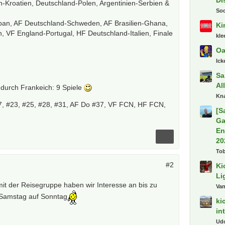
E
n-Kroatien, Deutschland-Polen, Argentinien-Serbien &
Sc
apan, AF Deutschland-Schweden, AF Brasilien-Ghana,
Sp
, VF England-Portugal, HF Deutschland-Italien, Finale
Ka
De
Ak
8P
urch Frankeich: 9 Spiele
Al
N
7, #23, #25, #28, #31, AF Do #37, VF FCN, HF FCN,
Ce
De
Ba
Gu
pod
#2
De
Va
t der Reisegruppe haben wir Interesse an bis zu
Tr
 Samstag auf Sonntag
Di
So