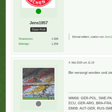
Jens1957
Tooor-Profi
Einmal editiert, zuletzt von
Jens
Reaktionen
1.589
Beiträge
1.256
4. Mai 2026 um 11:19
Bin versorgt worden und zi
WM06: GER-POL, SWE-PAR
ECU, GER-ARG, BRA-FRA
EM08: AUT-GER, RUS-SWE,