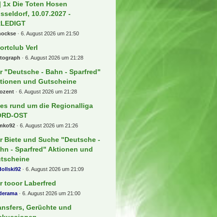
 Beiträge
rken Stuttgarter Kickers
Sakul96
7. August 2026 um 00:37
ndesliga - Spieltagsgelaber
osse1909
6. August 2026 um 23:36
ckets für die Premier League +++
agen und Antworten Thread !!!
ian17
6. August 2026 um 22:37
 FC Köln
1v0r
6. August 2026 um 22:21
] 1x Die Toten Hosen
sseldorf, 10.07.2027 -