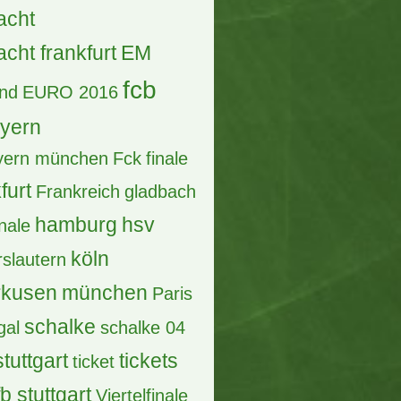
lfinale
allianz arena
ern
berlin
biete
ssia Dortmund
bvb
bundesliga
en
Borussia Dortmund
pions league
tschland
DFB
dortmund
Pokal
effzeh
acht