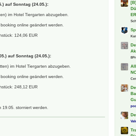
.) auf Sonntag (24.05.):
en) im Hotel Tiergarten abzugeben.
booking online geändert werden.
hstück: 124,06 EUR
Letzte
05.) auf Sonntag (24.05.):
Pa
19
ten) im Hotel Tiergarten abzugeben.
Bu
booking online geändert werden.
Fl
hstück: 248,12 EUR
Ti
Fr
fab
19.05. storniert werden.
1.
Sh
[B
Dü