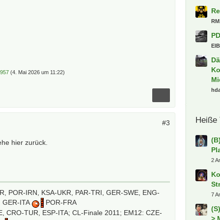
Ki
kl
Oa
Ick
Sa
Al
Kn
1957
(
4. Mai 2026 um 11:22
)
[S
Ga
En
20
#3
To
Ki
ehe hier zurück.
Li
Va
ki
in
, POR-IRN, KSA-UKR, PAR-TRI, GER-SWE, ENG-
Ud
, GER-ITA
POR-FRA
Re
 CRO-TUR, ESP-ITA; CL-Finale 2011; EM12: CZE-
RM