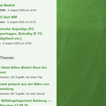
nder im Stadion
eemarco
6. August 2026 um 19:31
sis Tour
e85
6. August 2026 um 19:16
mmelsuchfred Darts WM 26/27 -
ly Pally
addly
6. August 2026 um 18:20
ammelsuchfred] NFL Munich
me 2026 / Detroit Lions - New
gland Patriots am 15. November
26
bse32
6. August 2026 um 18:18
cker Managerspiel 2. Liga & 3.
ga
ntheman
6. August 2026 um 17:40
cker managerspiel 23/24 1.liga
teraktiv
oKannJudo
6. August 2026 um 17:13
al Madrid
1902
6. August 2026 um 16:34