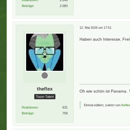
Beiträge
2.083
12. Mai 2026 um 17:51
Haben auch Interesse, Frei
theflex
Oh wie schön ist Panama.
Tooor-Talent
Einmal editiert, zuletzt von
thefle
Reaktionen
631
Beiträge
759