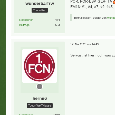
POR, POR-ESP, GER-ITA
wunderbarfrw
EM16: #1, #4, #7, #9, #45,
Tooor-Fan
Einmal editiert, zuletzt von
wunde
Reaktionen
464
Beiträge
593
12. Mai 2026 um 14:43
Servus, ist hier noch was z
hermi6
Tooor-WelTklasse
Reaktionen
2.849