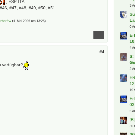
, ESP-ITA
 #46, #47, #48, #49, #50, #51
PD
ElB
rbarfrw
(
4. Mai 2026 um 13:25
)
Dä
Ko
Mi
hd
#4
Heiße
u verfügbar?
(B
Pl
2 A
Ko
St
7 A
(S
> 
3 A