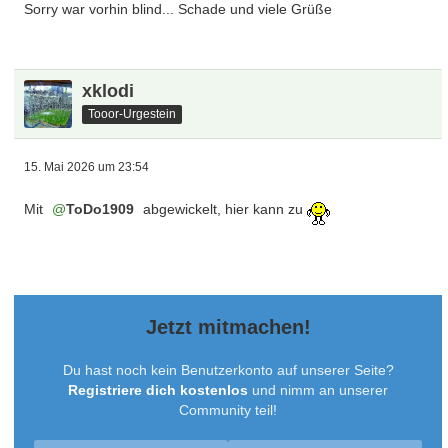
Sorry war vorhin blind... Schade und viele Grüße
xklodi
Tooor-Urgestein
15. Mai 2026 um 23:54
Mit
ToDo1909
abgewickelt, hier kann zu
Jetzt mitmachen!
Du hast noch kein Benutzerkonto auf unserer Seite?
Registriere dich kostenlos
und nimm an unserer
Community teil!