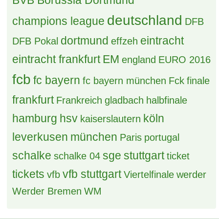
BVB Borussia Dortmund
deutschland
champions league
DFB
dortmund
eintracht
DFB Pokal
effzeh
eintracht frankfurt
EM
england
EURO 2016
fcb
fc bayern
fc bayern münchen
Fck
finale
frankfurt
Frankreich
gladbach
halbfinale
hamburg
hsv
köln
kaiserslautern
leverkusen
münchen
Paris
portugal
schalke
sge
stuttgart
schalke 04
ticket
tickets
vfb stuttgart
vfb
Viertelfinale
werder
Werder Bremen
WM