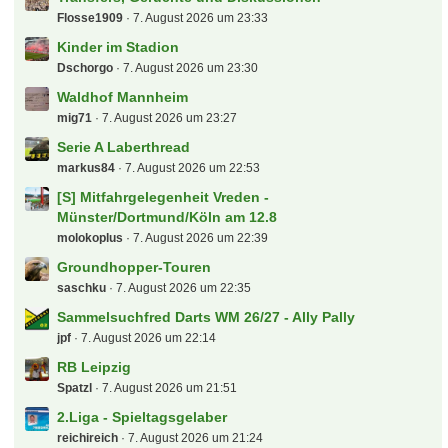
Letzte Beiträge
3. Liga 26/27
fabian17
8. August 2026 um 00:10
(S) 4x Eishockey WM 2027 Gelsenkirchen Stehplatz
sebacruz
8. August 2026 um 00:03
alles rund ums gesindel, egal ob analjo, blatter,
elefanti oder grindel
Phil93257
7. August 2026 um 23:46
Transfers, Gerüchte und Diskussionen
Flosse1909
7. August 2026 um 23:33