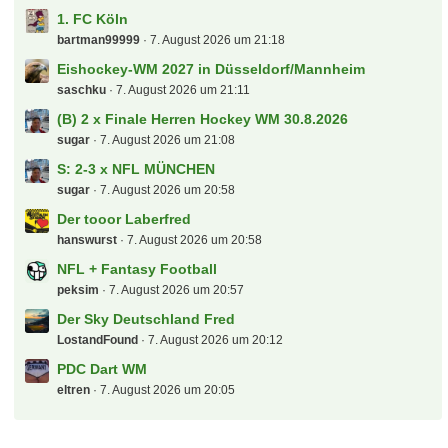
Kinder im Stadion
Dschorgo
7. August 2026 um 23:30
Waldhof Mannheim
mig71
7. August 2026 um 23:27
Serie A Laberthread
markus84
7. August 2026 um 22:53
[S] Mitfahrgelegenheit Vreden -
Münster/Dortmund/Köln am 12.8
molokoplus
7. August 2026 um 22:39
Groundhopper-Touren
saschku
7. August 2026 um 22:35
Sammelsuchfred Darts WM 26/27 - Ally Pally
jpf
7. August 2026 um 22:14
RB Leipzig
Spatzl
7. August 2026 um 21:51
2.Liga - Spieltagsgelaber
reichireich
7. August 2026 um 21:24
1. FC Köln
bartman99999
7. August 2026 um 21:18