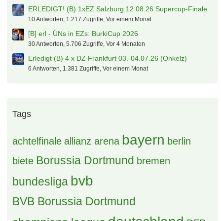
[S] Mitfahrgelegenheit Vreden -
Münster/Dortmund/Köln am 12.8
0 Antworten, 57 Zugriffe, Vor einer Stunde
(B) Hotel Adlon Berlin/ Rave the Planet
2 Antworten, 356 Zugriffe, Vor 2 Tagen
Kommt jemand aus der Nähe von Strassburg
7 Antworten, 705 Zugriffe, Vor einer Woche
(S) Mitfahrgelegenheit Salzburg —> München 12.08.26
3 Antworten, 375 Zugriffe, Vor einer Woche
Suche Mitfahrgelegenheit zum Länderspiel nach
Amsterdam
0 Antworten, 280 Zugriffe, Vor einer Woche
Erledigt (B) 2 x EZ München 10.-12.-07.26
4 Antworten, 1.238 Zugriffe, Vor einem Monat
S: Onkelz Welcome Hotel Gelsenkirchen
2 Antworten, 744 Zugriffe, Vor 4 Wochen
ERLEDIGT! (B) 1xEZ Salzburg 12.08.26 Supercup-Finale
10 Antworten, 1.217 Zugriffe, Vor einem Monat