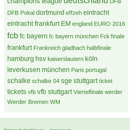
[B] erl - ÜNs in EZs: BurkiCup 2026
30 Antworten, 5.706 Zugriffe, Vor 4 Monaten
Erledigt (B) 4 x DZ Frankfurt 03.-04.07.26 (Onkelz)
6 Antworten, 1.381 Zugriffe, Vor einem Monat
Tags
bayern
achtelfinale
allianz arena
berlin
Borussia Dortmund
biete
bremen
bvb
bundesliga
BVB Borussia Dortmund
deutschland
champions league
DFB
dortmund
eintracht