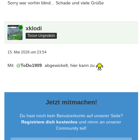
Sorry war vorhin blind... Schade und viele Grüße
Online
xklodi
Tooor-Urgestein
15. Mai 2026 um 23:54
Mit
ToDo1909
abgewickelt, hier kann zu
Jetzt mitmachen!
Du hast noch kein Benutzerkonto auf unserer Seite?
Registriere dich kostenlos
und nimm an unserer
Community teil!