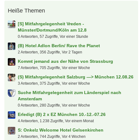
Eishockey-WM 2027 in Düsseldorf/Mannheim
saschku
7. August 2026 um 21:11
(B) 2 x Finale Herren Hockey WM 30.8.2026
sugar
7. August 2026 um 21:08
S: 2-3 x NFL MÜNCHEN
sugar
7. August 2026 um 20:58
Der tooor Laberfred
hanswurst
7. August 2026 um 20:58
NFL + Fantasy Football
peksim
7. August 2026 um 20:57
Der Sky Deutschland Fred
LostandFound
7. August 2026 um 20:12
PDC Dart WM
eltren
7. August 2026 um 20:05
Heiße Themen