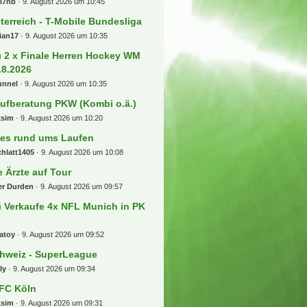
87hb
9. August 2026 um 10:45
terreich - T-Mobile Bundesliga
ian17
9. August 2026 um 10:35
) 2 x Finale Herren Hockey WM
.8.2026
unnel
9. August 2026 um 10:35
ufberatung PKW (Kombi o.ä.)
ksim
9. August 2026 um 10:20
les rund ums Laufen
hlatt1405
9. August 2026 um 10:08
e Ärzte auf Tour
er Durden
9. August 2026 um 09:57
) Verkaufe 4x NFL Munich in PK
atoy
9. August 2026 um 09:52
hweiz - SuperLeague
ly
9. August 2026 um 09:34
 FC Köln
ksim
9. August 2026 um 09:31