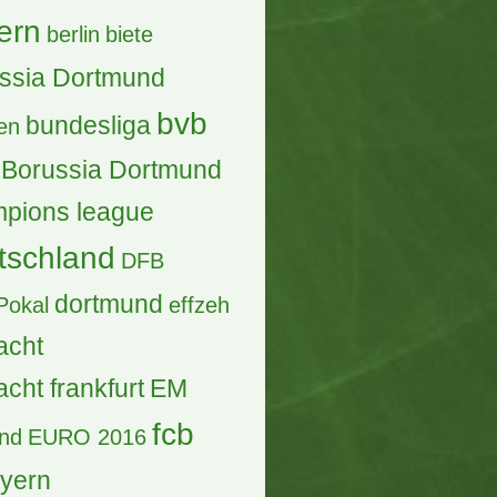
ern
berlin
biete
ssia Dortmund
bvb
bundesliga
en
Borussia Dortmund
pions league
tschland
DFB
dortmund
Pokal
effzeh
acht
acht frankfurt
EM
fcb
and
EURO 2016
ayern