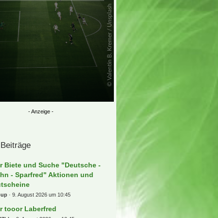
 Beiträge
r Biete und Suche "Deutsche -
hn - Sparfred" Aktionen und
tscheine
oup
9. August 2026 um 10:45
r tooor Laberfred