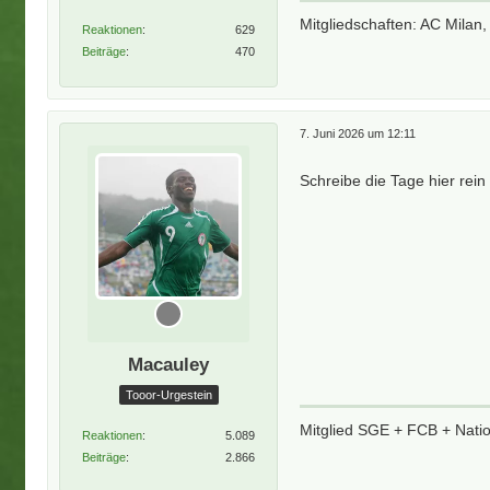
Mitgliedschaften: AC Milan,
Reaktionen
629
Beiträge
470
7. Juni 2026 um 12:11
Schreibe die Tage hier rein
Macauley
Tooor-Urgestein
Mitglied SGE + FCB + Nati
Reaktionen
5.089
Beiträge
2.866