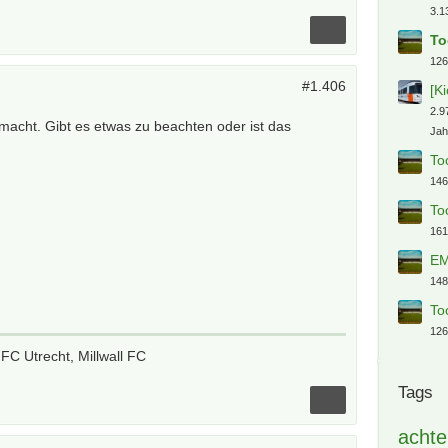
3.1
To
126
#1.406
[K
2.9
macht. Gibt es etwas zu beachten oder ist das
Jah
To
146
To
161
EM
148
To
126
 FC Utrecht, Millwall FC
Tags
achte