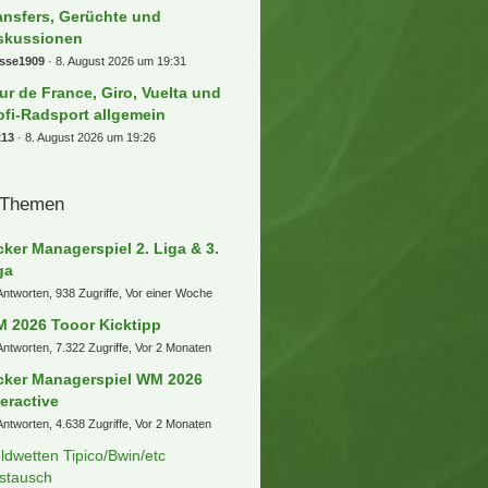
ansfers, Gerüchte und
skussionen
osse1909
8. August 2026 um 19:31
ur de France, Giro, Vuelta und
ofi-Radsport allgemein
x13
8. August 2026 um 19:26
 Themen
cker Managerspiel 2. Liga & 3.
ga
Antworten, 938 Zugriffe, Vor einer Woche
 2026 Tooor Kicktipp
Antworten, 7.322 Zugriffe, Vor 2 Monaten
cker Managerspiel WM 2026
teractive
Antworten, 4.638 Zugriffe, Vor 2 Monaten
ldwetten Tipico/Bwin/etc
stausch