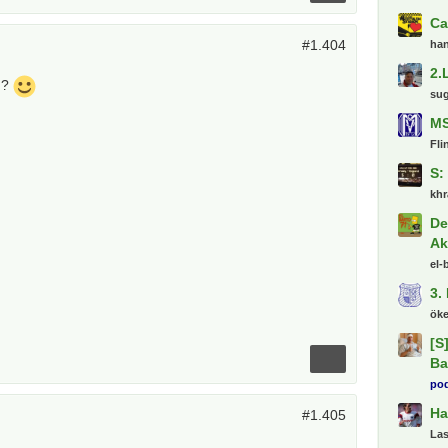
Ca
#1.404
ha
2.
 ?
su
MS
Fli
S:
khr
De
Ak
el-
3.
ök
[S
Ba
pod
Ha
#1.405
La