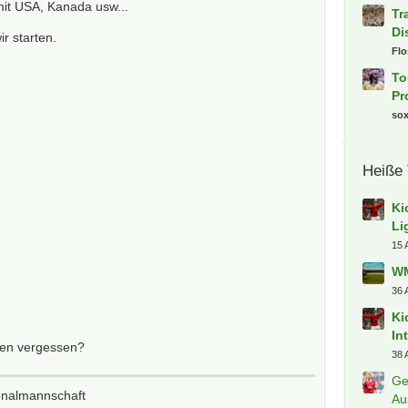
 mit USA, Kanada usw...
Tr
Di
r starten.
Fl
To
Pr
so
Heiße
Ki
Li
15 
WM
36 
Ki
In
den vergessen?
38 
Ge
onalmannschaft
Au