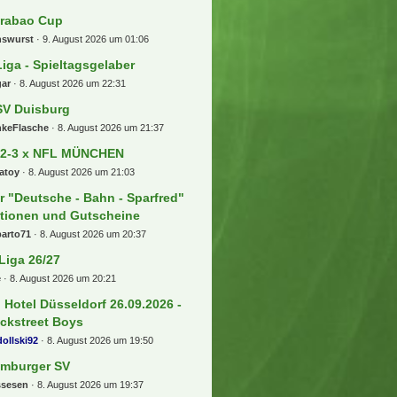
rabao Cup
nswurst
9. August 2026 um 01:06
Liga - Spieltagsgelaber
gar
8. August 2026 um 22:31
V Duisburg
nkeFlasche
8. August 2026 um 21:37
 2-3 x NFL MÜNCHEN
atoy
8. August 2026 um 21:03
r "Deutsche - Bahn - Sparfred"
tionen und Gutscheine
barto71
8. August 2026 um 20:37
 Liga 26/27
e
8. August 2026 um 20:21
] Hotel Düsseldorf 26.09.2026 -
ckstreet Boys
ollski92
8. August 2026 um 19:50
mburger SV
ssesen
8. August 2026 um 19:37