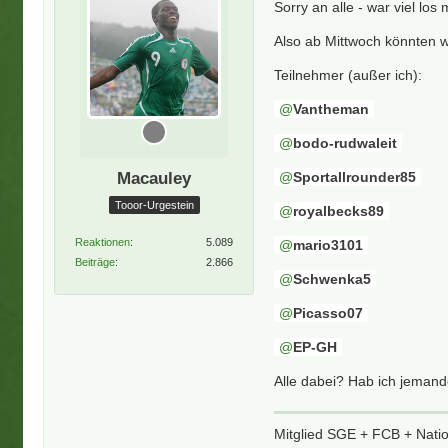
Sorry an alle - war viel los
Also ab Mittwoch könnten wi
Teilnehmer (außer ich):
Vantheman
bodo-rudwaleit
Macauley
Sportallrounder85
Tooor-Urgestein
royalbecks89
Reaktionen
5.089
mario3101
Beiträge
2.866
Schwenka5
Picasso07
EP-GH
Alle dabei? Hab ich jeman
Mitglied SGE + FCB + Nati