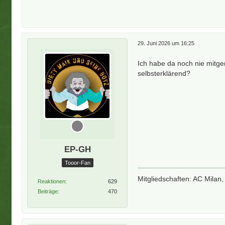
29. Juni 2026 um 16:25
Ich habe da noch nie mitge
selbsterklärend?
EP-GH
Tooor-Fan
Mitgliedschaften: AC Milan,
Reaktionen
629
Beiträge
470