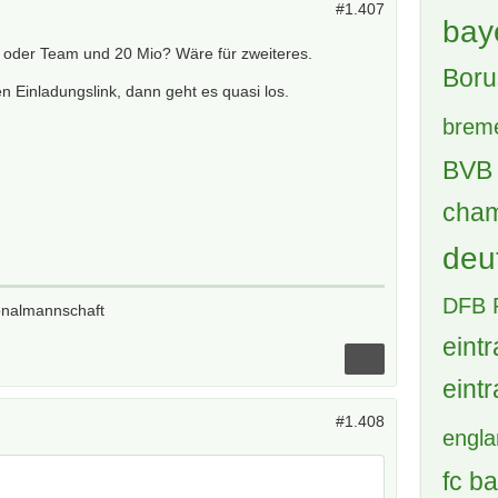
#1.407
bay
io oder Team und 20 Mio? Wäre für zweiteres.
Boru
n Einladungslink, dann geht es quasi los.
brem
BVB 
cham
deu
DFB 
onalmannschaft
eintr
eintr
#1.408
engl
fc b