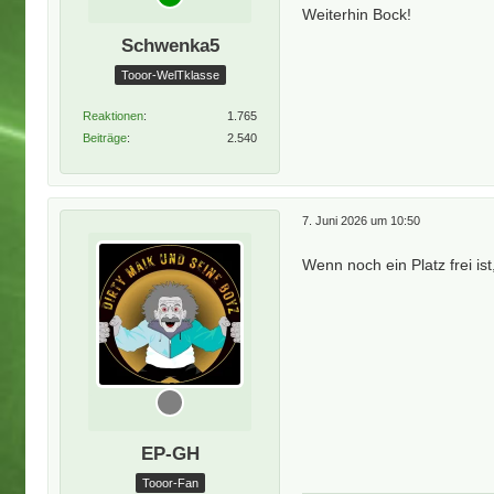
Weiterhin Bock!
Schwenka5
Tooor-WelTklasse
Reaktionen
1.765
Beiträge
2.540
7. Juni 2026 um 10:50
Wenn noch ein Platz frei i
EP-GH
Tooor-Fan