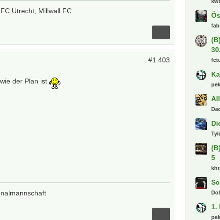
kw
 FC Utrecht, Millwall FC
Ös
fab
(B
30
#1.403
fct
Ka
 wie der Plan ist
pe
Al
Dac
Di
Tyl
(B
5
khr
Sc
onalmannschaft
Dol
1.
pe