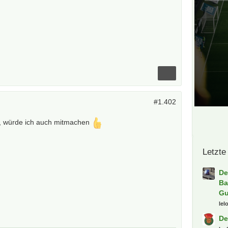
#1.402
st, würde ich auch mitmachen
Letzte
De
Ba
Gu
lel
De