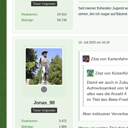
Tooor-Urgestein
Seit meiner frühesten Jugend w
sehen, bin ich sogar auf Bäume ge
Reaktionen
24.914
Beiträge
59.736
16. Juli 2025 um 16:18
Zitat von Kartenfah
Zitat von KickerK
Damit wir auch in Zuku
Aufmerksamkeit von Ve
alles was die Anzahl 
im Titel des Biete-Fre
Jonas_98
Tooor-Urgestein
Aber exklusiver Vorverkau
Reaktionen
3.472
Beiträge
1.984