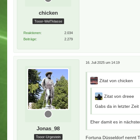
chicken
Tooor-WelTklasse
Reaktionen
2.034
Beiträge
2.279
16. Juli 2025 um 14:19
Zitat von chicken
Zitat von dreee
Gabs da in letzter Zei
Eher damit es in nächster
Jonas_98
Fortuna Düsseldorf nennt T
Tooor-Urgestein