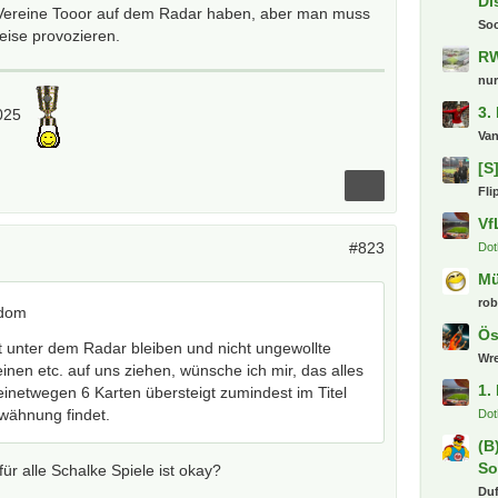
Di
Vereine Tooor auf dem Radar haben, aber man muss
So
eise provozieren.
RW
nu
3.
2025
Va
[S
Fli
Vf
#823
Dot
M
ro
gdom
Ös
t unter dem Radar bleiben und nicht ungewollte
Wr
nen etc. auf uns ziehen, wünsche ich mir, das alles
1.
inetwegen 6 Karten übersteigt zumindest im Titel
rwähnung findet.
Dot
(B
So
für alle Schalke Spiele ist okay?
Du