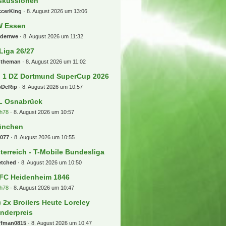
skussionen
ccerKing
8. August 2026 um 13:06
 Essen
rderrwe
8. August 2026 um 11:32
 Liga 26/27
ntheman
8. August 2026 um 11:02
] 1 DZ Dortmund SuperCup 2026
pDeRip
8. August 2026 um 10:57
L Osnabrück
h78
8. August 2026 um 10:57
ünchen
b077
8. August 2026 um 10:55
terreich - T-Mobile Bundesliga
etched
8. August 2026 um 10:50
 FC Heidenheim 1846
h78
8. August 2026 um 10:47
) 2x Broilers Heute Loreley
nderpreis
ffman0815
8. August 2026 um 10:47