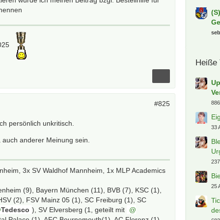
ieren würde ich meinen Beitrag bzgl. Bestellhilfe für
enennen
(S
Ge
se
2025
Heiße
Up
Ve
886
#825
Ei
ich persönlich unkritisch.
33 
a auch anderer Meinung sein.
Bl
Ur
237
enheim, 3x SV Waldhof Mannheim, 1x MLP Academics
Bi
25 
enheim (9), Bayern München (11), BVB (7), KSC (1),
 HSV (2), FSV Mainz 05 (1), SC Freiburg (1), SC
Ti
Tedesco
), SV Elversberg (1, geteilt mit
de
tal Palace (1), AFC Bournemouth(1), AC Florenz (1)