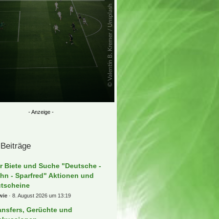
 Beiträge
r Biete und Suche "Deutsche -
hn - Sparfred" Aktionen und
tscheine
wie
8. August 2026 um 13:19
ansfers, Gerüchte und