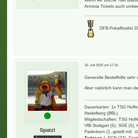
Wenn wir solche Titel diskut
Arminia Tickets auch umb
DFB-Pokalfinalist 
16. Juli 2025 um 17:16
Generelle Bestellhilfe sehr 
Aber natürlich kann man d
Dauerkarten: 1x TSG Hoff
Heidelberg (BBL)
Mitgliedschaften: TSG Hoff
VfB Stuttgart (5), SGE (5),
Spatzl
Paderborn (1, geteilt mit
Tedesco
), FCN (22), Crys