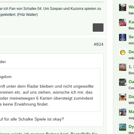
Wa
ar ich Fan von Schalke 04. Um Szepan und Kuzorra spielen zu
fab
klettert. (Fritz Walter)
Ka
Bav
Se
mi
#824
De
ro
nder
1.
Ds
ingdom
Oa
nft unter dem Radar bleiben und nicht ungewollte
Co
reinen etc. auf uns ziehen, wünsche ich mir, das
Di
4 oder meinetwegen 6 Karten übersteigt zumindest
W0l
ds keine Erwähnung findet.
Ma
su
f für alle Schalke Spiele ist okay?
Dy
th