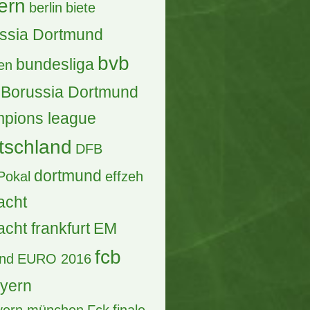
ern
berlin
biete
ssia Dortmund
bvb
bundesliga
en
Borussia Dortmund
pions league
tschland
DFB
dortmund
Pokal
effzeh
acht
acht frankfurt
EM
fcb
and
EURO 2016
ayern
ayern münchen
Fck
finale