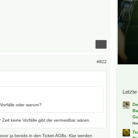
#822
Letzte
De
t Vorfälle oder warum?
Ba
Gu
 Zeit keine Vorfälle gibt die vermeidbar wären.
Ho
Tr
ooor ja bereits in den Ticket-AGBs. Klar werden