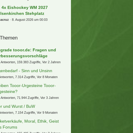
) 4x Eishockey WM 2027
lsenkirchen Stehplatz
bacruz
8. August 2026 um 00:03
 Themen
grade tooor.de: Fragen und
rbesserungsvorschläge
 Antworten, 159.383 Zugriffe, Vor 2 Jahren
genbedarf - Sinn und Unsinn
Antworten, 7.314 Zugriffe, Vor 8 Monaten
eiben Tooor-Urgesteine Tooor-
gesteine?
 Antworten, 71.944 Zugriffe, Vor 3 Jahren
er und Wurst / BuW
Antworten, 7.154 Zugriffe, Vor 9 Monaten
cketverkäufe, Moral, Ethik, Geist
s Forums