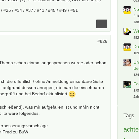
683
No
/ #25 / #34 / #37 / #41 / #45 / #49 / #51
2.1
Jah
We
882
#826
Da
109
Um
as Thema schon einmal angesprochen wurde oder schon
Be
134
ch die öffentlich / ohne Anmeldung einsehbare Seite
Fo
lte aufgrund dessen anregen, ob man die einsehbaren
1.0
berprüft und bei Bedarf aktualisiert
Jah
bschließend), was mir aufgefallen ist und mMn nicht
llte wäre folgendes:
Tags
erbesserungsvorschläge
achte
der Fred zu BuW