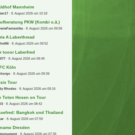
ldhof Mannheim
ian17
8. August 2026 um 10:18
ufberatung PKW (Kombi o.ä.)
ariaFantastika
8. August 2026 um 09:58
rie A Laberthread
chel66
8. August 2026 um 09:52
r tooor Laberfred
b077
8. August 2026 um 09:49
 FC Köln
chorgo
8. August 2026 um 09:39
sis Tour
dy Rhodes
8. August 2026 um 09:16
e Toten Hosen on Tour
l3
8. August 2026 um 08:42
xefred: Bangkok und Thailand
gar
8. August 2026 um 07:59
namo Dresden
emonument
8. August 2026 um 07:35