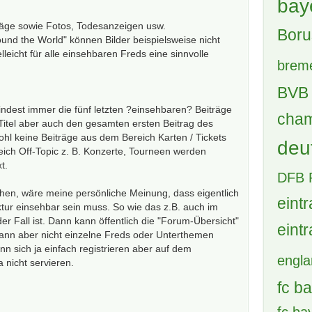
bay
räge sowie Fotos, Todesanzeigen usw.
Boru
ound the World" können Bilder beispielsweise nicht
leicht für alle einsehbaren Freds eine sinnvolle
brem
BVB 
dest immer die fünf letzten ?einsehbaren? Beiträge
cham
 Titel aber auch den gesamten ersten Beitrag des
ohl keine Beiträge aus dem Bereich Karten / Tickets
deu
ich Off-Topic z. B. Konzerte, Tourneen werden
t.
DFB 
hen, wäre meine persönliche Meinung, dass eigentlich
eintr
ktur einsehbar sein muss. So wie das z.B. auch im
r Fall ist. Dann kann öffentlich die "Forum-Übersicht"
eintr
nn aber nicht einzelne Freds oder Unterthemen
n sich ja einfach registrieren aber auf dem
engl
a nicht servieren.
fc b
fc b