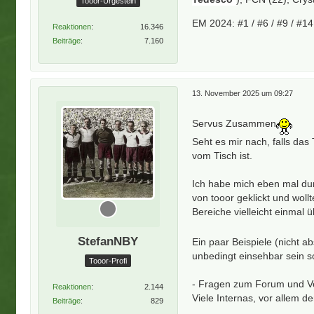
Tooor-Urgestein
EM 2024: #1 / #6 / #9 / #14 
Reaktionen
16.346
Beiträge
7.160
13. November 2025 um 09:27
Servus Zusammen
Seht es mir nach, falls d
vom Tisch ist.
Ich habe mich eben mal dur
von tooor geklickt und wol
Bereiche vielleicht einmal ü
StefanNBY
Ein paar Beispiele (nicht a
unbedingt einsehbar sein so
Tooor-Profi
- Fragen zum Forum und V
Reaktionen
2.144
Viele Internas, vor allem 
Beiträge
829