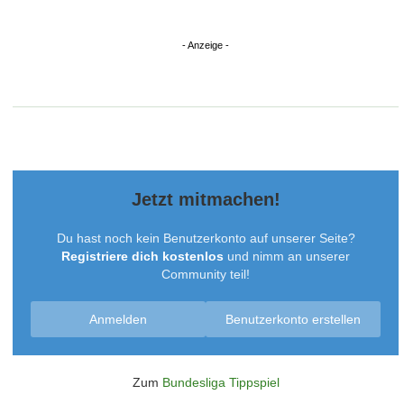
Ekken
Tooor-Profi
15. April 2024 um 08:48
moin
Linho
Amatör
15. April 2024 um 08:54
Grüße!