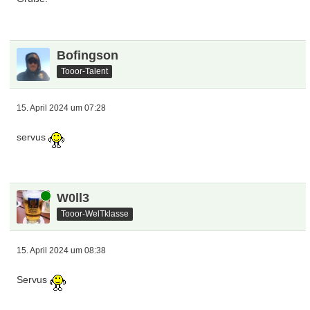
theflex
Tooor-Talent
14. April 2024 um 18:18
VfBler kann man immer gebrauchen!
Nehm die Badner nicht so ernst hier.
Grüße aus Württemberg
Dschorgo
Tooor-Urgestein
14. April 2024 um 18:49
Grüße!