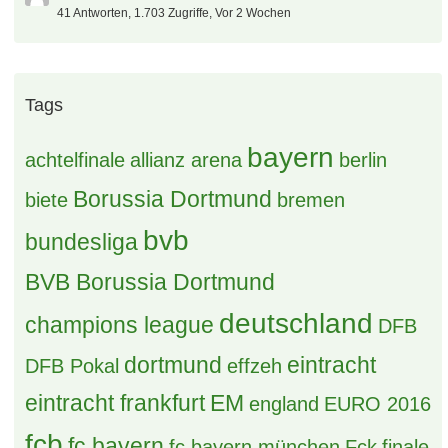
ail Arena FC Lugano
Knaddly
10. August 2026 um 10:00
Trottel des Tages
hda
10. August 2026 um 09:37
Nationsleague 2026/27
Galasek
10. August 2026 um 08:46
FC Hansa Rostock
fevon
10. August 2026 um 08:36
Österreich - T-Mobile Bundesliga
Hagelkorn
10. August 2026 um 00:12
Heiße Themen
Der neue...
25 Antworten, 279 Zugriffe, Vor 20 Stunden
Neu in eurer Community
22 Antworten, 358 Zugriffe, Vor 23 Stunden