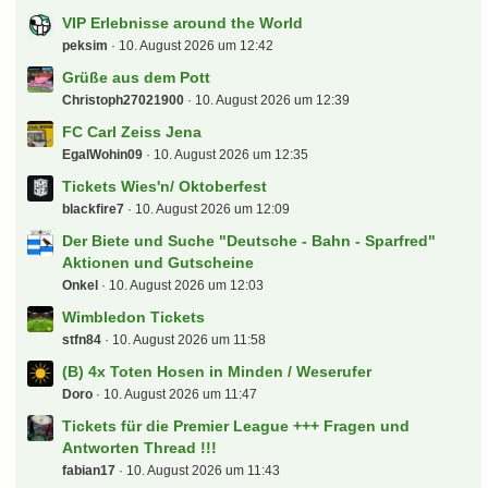
Jetzt mitmachen!
Du hast noch kein Benutzerkonto auf unserer Seite?
Registriere dich kostenlos
und nimm an unserer
Community teil!
Anmelden
Benutzerkonto erstellen
Zum
Bundesliga Tippspiel