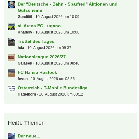
Letzte Beiträge
Der neue...
Doro
10. August 2026 um 13:12
Neu in eurer Community
Doro
10. August 2026 um 13:12
Schweiz - SuperLeague
zdribac
10. August 2026 um 13:04
Aktien - Thread
Jules Rimet
10. August 2026 um 12:50
Der tooor Laberfred
Spatzl
10. August 2026 um 12:50
[S] Hotel Salzburg Supercup UEFA
Macauley
10. August 2026 um 12:45
VIP Erlebnisse around the World
peksim
10. August 2026 um 12:42
Grüße aus dem Pott