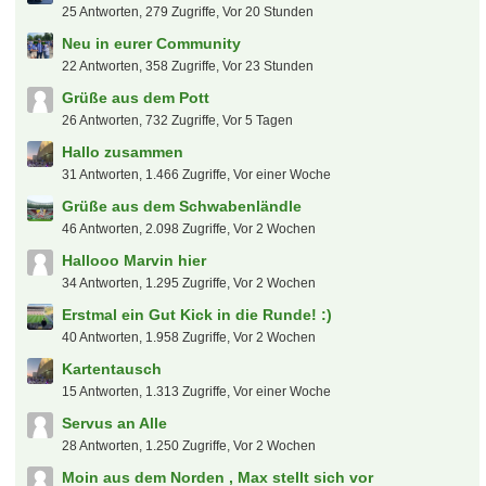
Christoph27021900
10. August 2026 um 12:39
FC Carl Zeiss Jena
EgalWohin09
10. August 2026 um 12:35
Tickets Wies'n/ Oktoberfest
blackfire7
10. August 2026 um 12:09
Der Biete und Suche "Deutsche - Bahn - Sparfred"
Aktionen und Gutscheine
Onkel
10. August 2026 um 12:03
Wimbledon Tickets
stfn84
10. August 2026 um 11:58
(B) 4x Toten Hosen in Minden / Weserufer
Doro
10. August 2026 um 11:47
Tickets für die Premier League +++ Fragen und
Antworten Thread !!!
fabian17
10. August 2026 um 11:43
Der "Deutsche - Bahn - Sparfred" Aktionen und
Gutscheine
Gundi09
10. August 2026 um 10:09