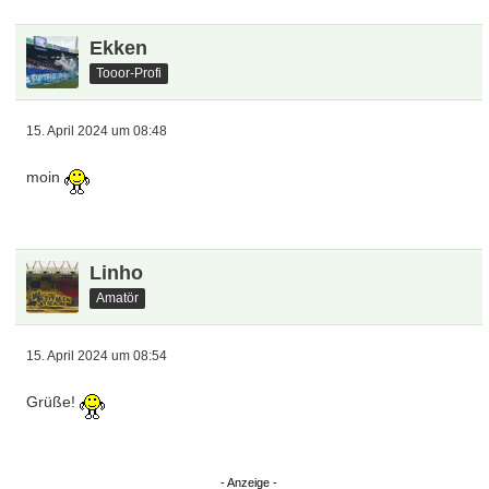
Bofingson
Tooor-Talent
15. April 2024 um 07:28
servus
Online
W0ll3
Tooor-WelTklasse
15. April 2024 um 08:38
Servus