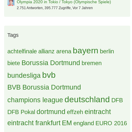
Olympia 2020 in Tokio / Tokyo (Olympische Spiele)
2.751 Antworten, 395.777 Zugriffe, Vor 7 Jahren
Tags
bayern
achtelfinale
allianz arena
berlin
Borussia Dortmund
biete
bremen
bvb
bundesliga
BVB Borussia Dortmund
deutschland
champions league
DFB
dortmund
eintracht
DFB Pokal
effzeh
eintracht frankfurt
EM
england
EURO 2016