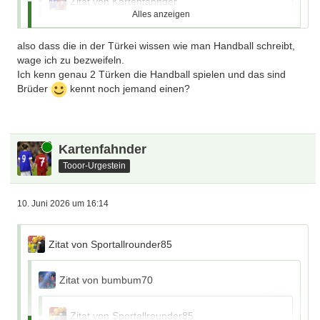
Zitat von Kartenfahnder
Alles anzeigen
Zitat von kickers
also dass die in der Türkei wissen wie man Handball schreibt,
wage ich zu bezweifeln.
Die letzten Wildcards gingen an Saudi-Arabien
Ich kenn genau 2 Türken die Handball spielen und das sind
und Türkei
Brüder
kennt noch jemand einen?
Ungarn, Österreich und Schweiz hatten sich
auch darauf beworben
Online
Kartenfahnder
Money...
Tooor-Urgestein
danach sieht es aus, die anderen 3 sind auf jeden Fall
in der Rangliste höher.
10. Juni 2026 um 16:14
Somit ist unser Angstgegner Österreich schon mal kein
Stolperstein
Zitat von Sportallrounder85
Das hat nichts mit "Money" zu tun
, es geht im
Zitat von bumbum70
Schwerpunkt um die weltweite Entwicklung des Handballs
Zitat von Sportallrounder85