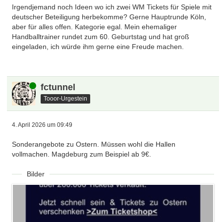
Fest steht bereits jetzt: Alle Vorrundenstandorte
Irgendjemand noch Ideen wo ich zwei WM Tickets für Spiele mit
In Stuttgart werden die jeweiligen Playoff‑Sieger dieser
versprechen hochklassigen Handball und echte
deutscher Beteiligung herbekomme? Gerne Hauptrunde Köln,
Paarungen in der Vorrunde der WM 2027 antreten.
WM‑Atmosphäre.
aber für alles offen. Kategorie egal. Mein ehemaliger
Handballtrainer rundet zum 60. Geburtstag und hat groß
Kiel (Wunderino Arena)
eingeladen, ich würde ihm gerne eine Freude machen.
Gruppe E: Schweden
Gruppe G: Dänemark
Mit Schweden und dem amtierenden Weltmeister
Online
fctunnel
Dänemark kommen zwei absolute Top‑Nationen des
Tooor-Urgestein
internationalen Handballs nach Kiel.
Magdeburg (GETEC‑Arena)
4. April 2026 um 09:49
Gruppe F: Portugal
Gruppe H: Island
Sonderangebote zu Ostern. Müssen wohl die Hallen
vollmachen. Magdeburg zum Beispiel ab 9€.
Magdeburg ist Gastgeber für zwei Geheimfavoriten, die
in der Vorrunde um den Einzug in die nächste
Bilder
Turnierphase kämpfen.
Die vollständige Zusammensetzung der
Vorrundengruppen wird nach Abschluss der
Qualifikationsspiele und der offiziellen Auslosung am