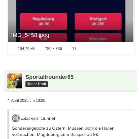
10.06.2026 weiter konkretisiert.
Fest steht bereits jetzt: Alle Vorrundenstandorte
versprechen hochklassigen Handball und echte
WM‑Atmosphäre.
IMG_5458.jpeg
104,79 kB
750 × 836
77
Sportallrounder85
Tooor-Profi
4. April 2026 um 10:00
Zitat von fctunnel
Sonderangebote zu Ostern. Müssen wohl die Hallen
vollmachen. Magdeburg zum Beispiel ab 9€.