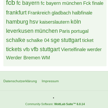
fcb
fc bayern
fc bayern münchen
Fck
finale
frankfurt
Frankreich
gladbach
halbfinale
hamburg
hsv
köln
kaiserslautern
leverkusen
münchen
Paris
portugal
schalke
sge
stuttgart
schalke 04
ticket
tickets
vfb stuttgart
vfb
Viertelfinale
werder
Werder Bremen
WM
Datenschutzerklärung
Impressum
Community-Software:
WoltLab Suite™ 6.0.14