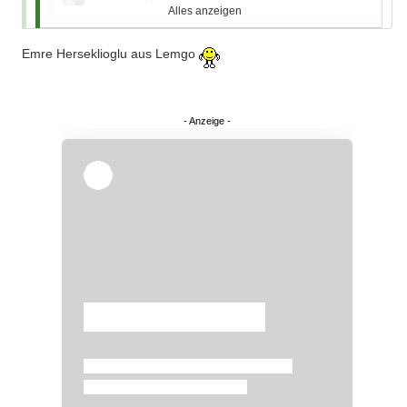
Alles anzeigen
Zitat von Kartenfahnder
Emre Herseklioglu aus Lemgo
Alles anzeigen
Zitat von kickers
also dass die in der Türkei wissen wie man Handball
schreibt, wage ich zu bezweifeln.
Die letzten Wildcards gingen an Saudi-
Ich kenn genau 2 Türken die Handball spielen und das sind
Arabien und Türkei
Brüder
kennt noch jemand einen?
Überspringen
Ungarn, Österreich und Schweiz hatten sich
auch darauf beworben
Money...
danach sieht es aus, die anderen 3 sind auf jeden
Fall in der Rangliste höher.
Überspringen
Somit ist unser Angstgegner Österreich schon mal
kein Stolperstein
Das hat nichts mit "Money" zu tun
, es geht im