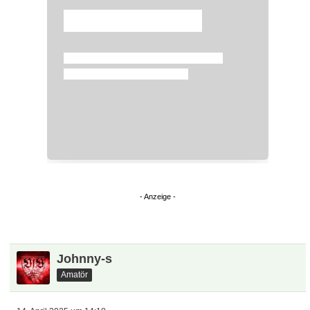
Überspringen
Johnny-s
Amatör