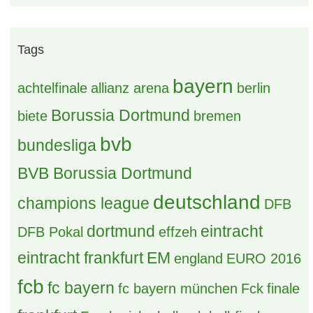
Tags
bayern
achtelfinale
allianz arena
berlin
Borussia Dortmund
biete
bremen
bvb
bundesliga
BVB Borussia Dortmund
deutschland
champions league
DFB
dortmund
eintracht
DFB Pokal
effzeh
eintracht frankfurt
EM
england
EURO 2016
fcb
fc bayern
fc bayern münchen
Fck
finale