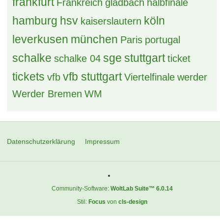
frankfurt
Frankreich
gladbach
halbfinale
hamburg
hsv
köln
kaiserslautern
leverkusen
münchen
Paris
portugal
schalke
sge
stuttgart
schalke 04
ticket
tickets
vfb stuttgart
vfb
Viertelfinale
werder
Werder Bremen
WM
Datenschutzerklärung
Impressum
Community-Software:
WoltLab Suite™ 6.0.14
Stil:
Focus
von
cls-design