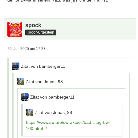
der SPD-Mann sei ein Nazi, was ja nicht der Fall ist.
spock
Tooor-Urgestein
26. Juli 2025 um 17:27
Zitat von bamberger11
Zitat von Jonas_98
Zitat von bamberger11
Zitat von Jonas_98
https://www.swr.de/swraktuell/bad…tag-bw-
100.html