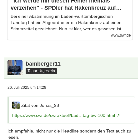
"Ich werde mir diesen Fehler niemals
verzeihen" - SPDler hat Hakenkreuz auf
Stimmzettel gemalt
Bei einer Abstimmung im baden-württembergischen
Landtag hat ein Abgeordneter ein Hakenkreuz auf einen
Stimmzettel gezeichnet. Nun ist klar, wer es gewesen ist.
www.swr.de
bamberger11
Tooor-Urgestein
26. Juli 2025 um 14:28
Zitat von Jonas_98
https://www.swr.de/swraktuell/bad…tag-bw-100.html
Ich empfehle, nicht nur die Headline sondern den Text auch zu
lesen.