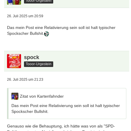
Tooor-Urgestein
Habe ich gelesen, finde es trotzdem mehr als
trottelig irgendwo Hakenkreuze irgendwohin zu
26. Juli 2025 um 20:59
malen.
Das mein Post eine Relativierung sein soll ist halt typischer
Wenn man das dann noch als Abgeordneter
Spockscher Bullshit.
einer demokratischen Partei macht umso
schlimmer
Ich habe auch nur gemeint, dass die Headline
spock
vermuten lässt,
der SPD-Mann sei ein Nazi, was
Tooor-Urgestein
ja nicht der Fall ist.
26. Juli 2025 um 21:23
Ich würde das bei Leuten, die das Hakenkreuz
benutzen, erstmal per se nicht ausschließen. Egal bei
welcher Partei.
Zitat von Kartenfahnder
Das mein Post eine Relativierung sein soll ist halt typischer
Spockscher Bullshit.
Genauso wie die Behauptung, ich hätte was von als "SPD-