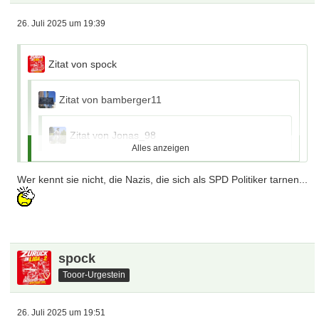
26. Juli 2025 um 19:39
Zitat von spock
Zitat von bamberger11
Zitat von Jonas_98
Alles anzeigen
Zitat von bamberger11
Wer kennt sie nicht, die Nazis, die sich als SPD Politiker tarnen...
Zitat von Jonas_98
https://www.swr.de/swraktuell/bad…tag-bw-
100.html
spock
Tooor-Urgestein
Ich empfehle, nicht nur die Headline sondern
den Text auch zu lesen.
26. Juli 2025 um 19:51