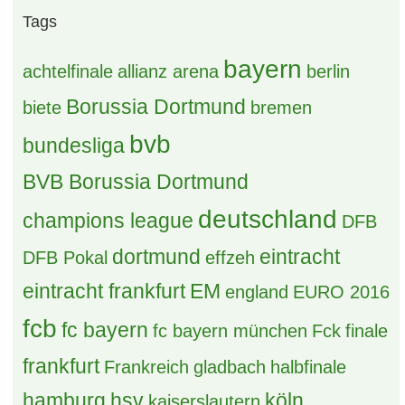
Tags
bayern
achtelfinale
allianz arena
berlin
Borussia Dortmund
biete
bremen
bvb
bundesliga
BVB Borussia Dortmund
deutschland
champions league
DFB
dortmund
eintracht
DFB Pokal
effzeh
eintracht frankfurt
EM
england
EURO 2016
fcb
fc bayern
fc bayern münchen
Fck
finale
frankfurt
Frankreich
gladbach
halbfinale
hamburg
hsv
köln
kaiserslautern