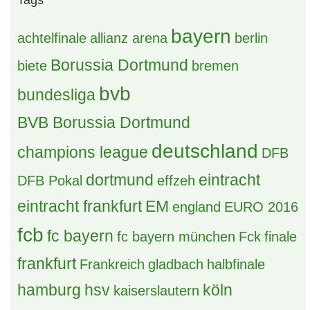
Tags
bayern
achtelfinale
allianz arena
berlin
Borussia Dortmund
biete
bremen
bvb
bundesliga
BVB Borussia Dortmund
deutschland
champions league
DFB
dortmund
eintracht
DFB Pokal
effzeh
eintracht frankfurt
EM
england
EURO 2016
fcb
fc bayern
fc bayern münchen
Fck
finale
frankfurt
Frankreich
gladbach
halbfinale
hamburg
hsv
köln
kaiserslautern