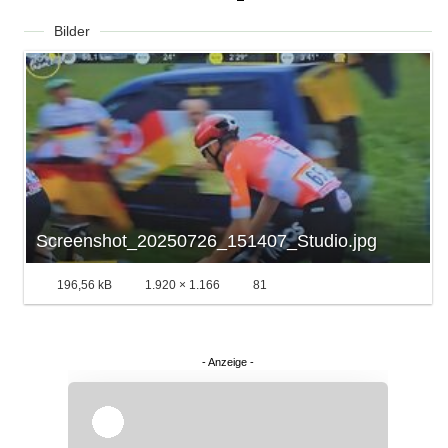
Bilder
Screenshot_20250726_151407_Studio.jpg
196,56 kB
1.920 × 1.166
81
Überspringen