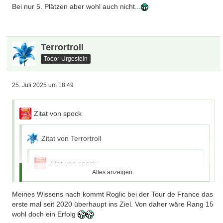
Bei nur 5. Plätzen aber wohl auch nicht...
10. Platz 3800 €
Alles anzeigen
20. Platz 1000€
Dem Fan mag egal sein ob 5. oder 15.
Terrortroll
Weder dem Fahrer, noch dem Team ist es aber egal. Da
kannste jeden Fahrer fragen, in den TOP20 ist jede Position
Tooor-Urgestein
wichtig.
Einkommen Roglic 2 Mio.Euro/ /Jahr...
Genau die von dir genannten Sponsoren- und
25. Juli 2025 um 18:49
Werbeeinnahmen hängen davon ab und zwar massiv. Wenn
Roglic auf er 15 rumgurkt bleiben das nicht mehr lange
Zitat von spock
2mio./Jahr
Edit: plus Sponsoren- und Werbeeinnahmen
Zitat von Terrortroll
Zitat von spock
Alles anzeigen
Zitat von viktoria1948
Meines Wissens nach kommt Roglic bei der Tour de France das
Alles anzeigen
erste mal seit 2020 überhaupt ins Ziel. Von daher wäre Rang 15
5. Platz 50000€
wohl doch ein Erfolg
Bei nur 5. Plätzen aber wohl auch nicht...
10. Platz 3800 €
Alles anzeigen