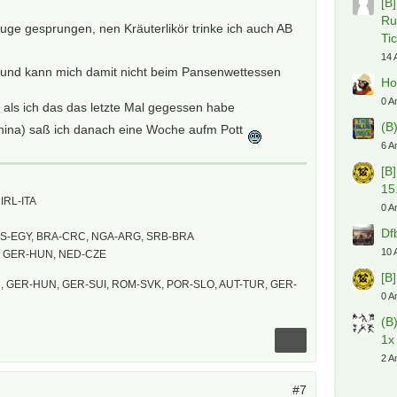
[B
Ru
 Auge gesprungen, nen Kräuterlikör trinke ich auch AB
Ti
14 
 und kann mich damit nicht beim Pansenwettessen
Ho
0 A
o, als ich das das letzte Mal gegessen habe
(B
hina) saß ich danach eine Woche aufm Pott
6 A
[B
15
IRL-ITA
0 A
Df
US-EGY, BRA-CRC, NGA-ARG, SRB-BRA
10 
, GER-HUN, NED-CZE
[B
 GER-HUN, GER-SUI, ROM-SVK, POR-SLO, AUT-TUR, GER-
0 A
(B
1x
2 A
#7