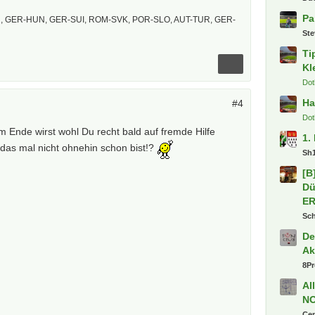
Pa
 GER-HUN, GER-SUI, ROM-SVK, POR-SLO, AUT-TUR, GER-
St
Ti
Kl
Dot
Ha
#4
Dot
m Ende wirst wohl Du recht bald auf fremde Hilfe
1.
das mal nicht ohnehin schon bist!?
Sh
[B
Dü
E
Sc
De
Ak
8P
Al
N
Ce