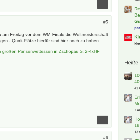
De
Ba
Gu
#5
pod
a am Freitag vor dem WM-Finale die Weltmeisterschaft
Ki
en - Quali-Plätze hierfür sind hier noch zu haben:
kl
m großen Pansenwettessen in Zschopau S: 2-4xHF
Heiße
10
40
41 
Er
Mo
7 A
Ho
18
13 
#6