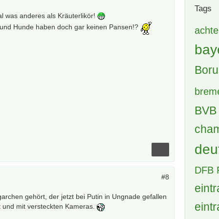
Tags
l was anderes als Kräuterlikör!
en und Hunde haben doch gar keinen Pansen!?
achte
bay
Boru
brem
BVB 
cham
deu
DFB 
#8
eintr
archen gehört, der jetzt bei Putin in Ungnade gefallen
eintr
zt und mit versteckten Kameras.