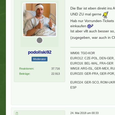
Die Bar ist eben direkt ins
UND ZU mal gerne
Hab nur Vorrunden-Tickets
einkaufen
Ist aber vllt auch besser s
(zugegeben, war auch in C
podollski92
WM06: TGO-KOR
EURO12: CZE-POL, DEN-GER, 
Moderator
EURO16: BEL-WAL, FRA-GER
WM18: ARG-ISL, GER-MEX, R
Reaktionen
37.716
EURO20: GER-FRA, GER-POR
Beiträge
22.913
EURO24: GER-SCO, ROM-UKR,
ESP
24. Mai 2018 um 00:33