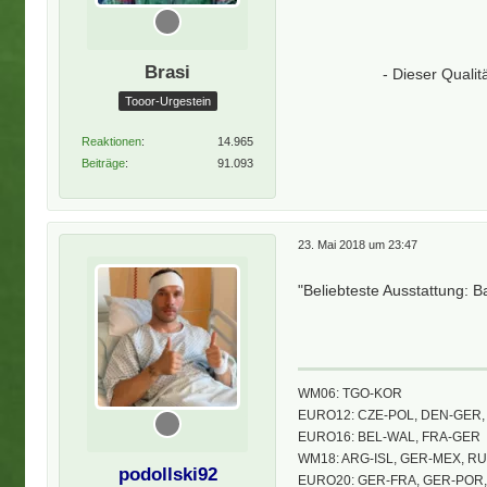
Brasi
- Dieser Quali
Tooor-Urgestein
Reaktionen
14.965
Beiträge
91.093
23. Mai 2018 um 23:47
"Beliebteste Ausstattung: B
WM06: TGO-KOR
EURO12: CZE-POL, DEN-GER, 
EURO16: BEL-WAL, FRA-GER
WM18: ARG-ISL, GER-MEX, R
podollski92
EURO20: GER-FRA, GER-POR