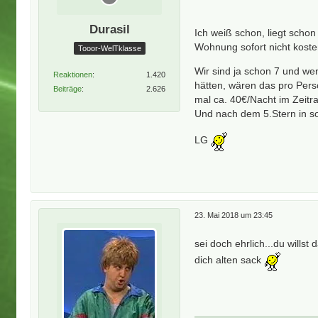
Durasil
Ich weiß schon, liegt sch
Wohnung sofort nicht kosten
Tooor-WelTklasse
Wir sind ja schon 7 und wen
Reaktionen
1.420
hätten, wären das pro Per
Beiträge
2.626
mal ca. 40€/Nacht im Zeitr
Und nach dem 5.Stern in so
LG
23. Mai 2018 um 23:45
sei doch ehrlich...du willst
dich alten sack