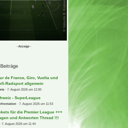
 Beiträge
ur de France, Giro, Vuelta und
ofi-Radsport allgemein
wie
7. August 2026 um 12:00
hweiz - SuperLeague
frontation
7. August 2026 um 11:53
ckets für die Premier League +++
agen und Antworten Thread !!!
7. August 2026 um 11:44