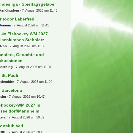
ndesliga - Spieltagsgelaber
ckerKingdom
7. August 2026 um 11:43
r tooor Laberfred
lderama
7. August 2026 um 11:41
) 4x Eishockey WM 2027
lsenkirchen Stehplatz
87hb
7. August 2026 um 11:36
ansfers, Gerüchte und
skussionen
ccerKing
7. August 2026 um 11:25
 St. Pauli
schenbier
7. August 2026 um 11:04
 Barcelona
ksim
7. August 2026 um 10:47
shockey-WM 2027 in
sseldorf/Mannheim
kers
7. August 2026 um 10:39
ortclub Verl
et01
7. August 2026 um 10:13