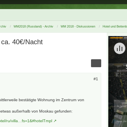
chiv
WM2018 (Russland) - Archiv
WM 2018 - Diskussionen
Hotel und Betten
 ca. 40€/Nacht
#1
ittlerweile bestätigte Wohnung im Zentrum von
la etwas außerhalb von Moskau gefunden:
tel/ru/villa…fs=1&#hotelTmpl