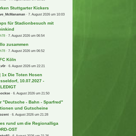
rken Stuttgarter Kickers
eve_McManaman
7. August 2026 um 10:03
pps für Stadionbesuch mit
einkind
h78
7. August 2026 um 06:54
llo zusammen
h78
7. August 2026 um 06:52
 FC Köln
1v0r
6. August 2026 um 22:21
] 1x Die Toten Hosen
sseldorf, 10.07.2027 -
RLEDIGT
hockse
6. August 2026 um 21:50
r "Deutsche - Bahn - Sparfred"
tionen und Gutscheine
rozent
6. August 2026 um 21:28
les rund um die Regionalliga
ORD-OST
mko92
6. August 2026 um 21:26