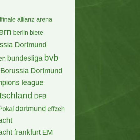
lfinale
allianz arena
ern
berlin
biete
ssia Dortmund
bvb
bundesliga
en
Borussia Dortmund
pions league
tschland
DFB
dortmund
Pokal
effzeh
acht
acht frankfurt
EM