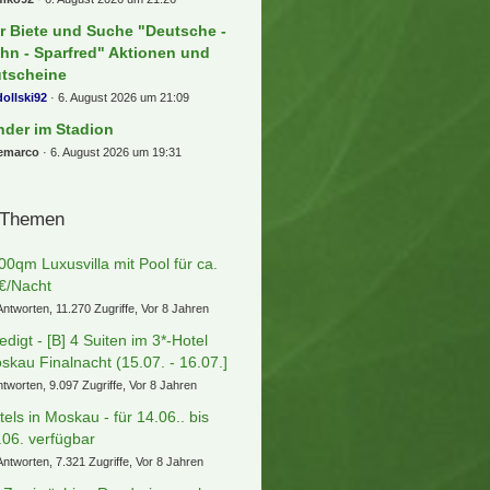
r Biete und Suche "Deutsche -
hn - Sparfred" Aktionen und
tscheine
ollski92
6. August 2026 um 21:09
nder im Stadion
eemarco
6. August 2026 um 19:31
 Themen
00qm Luxusvilla mit Pool für ca.
€/Nacht
Antworten, 11.270 Zugriffe, Vor 8 Jahren
ledigt - [B] 4 Suiten im 3*-Hotel
skau Finalnacht (15.07. - 16.07.]
ntworten, 9.097 Zugriffe, Vor 8 Jahren
tels in Moskau - für 14.06.. bis
.06. verfügbar
Antworten, 7.321 Zugriffe, Vor 8 Jahren