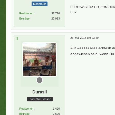
Moderator
EURO24: GER-SCO, ROM-UKR,
ESP
Reaktionen
37.716
Beiträge
22.913
23. Mai 2018 um 23:49
Auf was Du alles achtest! A
angewiesen sein, wenn Du 
Durasil
Tooor-WelTklasse
Reaktionen
1.420
Beiträge
2.626