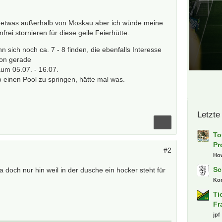
on etwas außerhalb von Moskau aber ich würde meine
frei stornieren für diese geile Feierhütte.
n sich noch ca. 7 - 8 finden, die ebenfalls Interesse
son gerade
aum 05.07. - 16.07.
 einen Pool zu springen, hätte mal was.
Letzte
To
Pr
#2
Ho
Sc
 da doch nur hin weil in der dusche ein hocker steht für
Kon
Ti
Fr
jpf