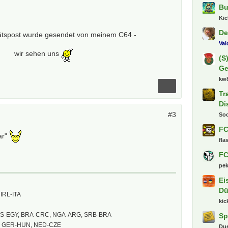
Bu
Ki
De
tätspost wurde gesendet von meinem C64 -
Va
wir sehen uns
(S
Ge
kw
Tr
Di
#3
So
FC
ar"
fla
FC
pe
Ei
Dü
IRL-ITA
kic
US-EGY, BRA-CRC, NGA-ARG, SRB-BRA
Sp
, GER-HUN, NED-CZE
Du