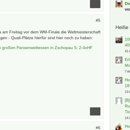
Di
W0l
#5
Heiße
a am Freitag vor dem WM-Finale die Weltmeisterschaft
en - Quali-Plätze hierfür sind hier noch zu haben:
10
40
m großen Pansenwettessen in Zschopau S: 2-4xHF
41 
Er
Mo
7 A
Ho
18
13 
[B
Ru
Ti
14 
Ho
#6