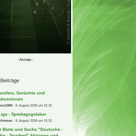
 Beiträge
ansfers, Gerüchte und
skussionen
osse1909
8. August 2026 um 15:32
Liga - Spieltagsgelaber
ntheman
8. August 2026 um 15:32
r Biete und Suche "Deutsche -
hn - Sparfred" Aktionen und