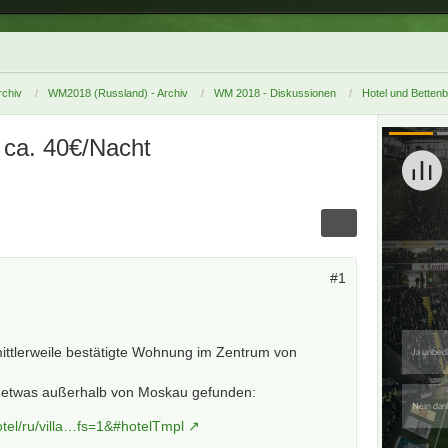
chiv
WM2018 (Russland) - Archiv
WM 2018 - Diskussionen
Hotel und Betten
 ca. 40€/Nacht
#1
ittlerweile bestätigte Wohnung im Zentrum von
la etwas außerhalb von Moskau gefunden:
tel/ru/villa…fs=1&#hotelTmpl