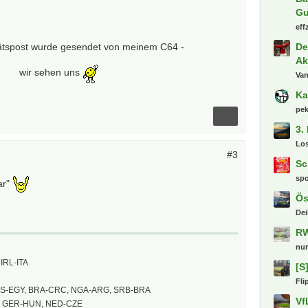
Gu
eff
De
tätspost wurde gesendet von meinem C64 -
Ak
wir sehen uns
Va
Ka
pe
3.
Lo
#3
Sc
sp
ar"
Ös
Dei
RW
nu
IRL-ITA
[S
Fli
US-EGY, BRA-CRC, NGA-ARG, SRB-BRA
Vf
, GER-HUN, NED-CZE