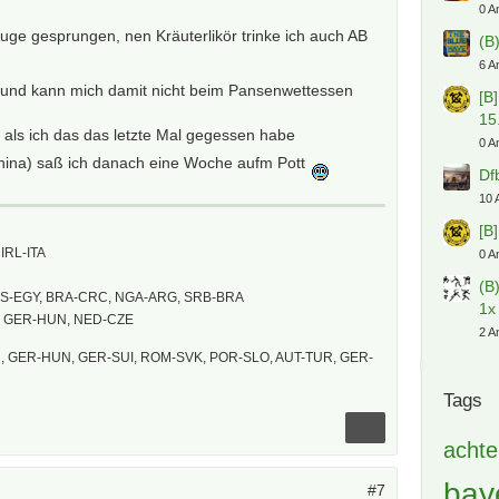
0 A
 Auge gesprungen, nen Kräuterlikör trinke ich auch AB
(B
6 A
 und kann mich damit nicht beim Pansenwettessen
[B
15
o, als ich das das letzte Mal gegessen habe
0 A
hina) saß ich danach eine Woche aufm Pott
Df
10 
[B
IRL-ITA
0 A
(B
US-EGY, BRA-CRC, NGA-ARG, SRB-BRA
1x
, GER-HUN, NED-CZE
2 A
 GER-HUN, GER-SUI, ROM-SVK, POR-SLO, AUT-TUR, GER-
Tags
achte
bay
#7