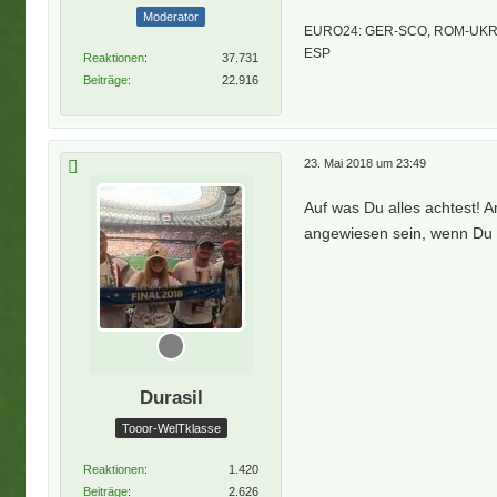
Moderator
EURO24: GER-SCO, ROM-UKR,
ESP
Reaktionen
37.731
Beiträge
22.916
23. Mai 2018 um 23:49
Auf was Du alles achtest! A
angewiesen sein, wenn Du 
Durasil
Tooor-WelTklasse
Reaktionen
1.420
Beiträge
2.626