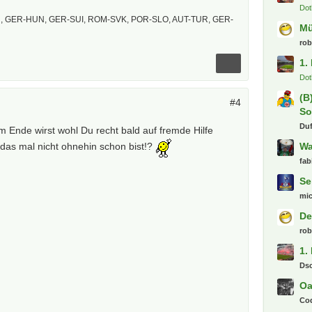
Dot
 GER-HUN, GER-SUI, ROM-SVK, POR-SLO, AUT-TUR, GER-
M
ro
1.
Dot
(B
#4
So
Du
m Ende wirst wohl Du recht bald auf fremde Hilfe
Wa
das mal nicht ohnehin schon bist!?
fab
Se
mi
De
ro
1.
Ds
Oa
Co