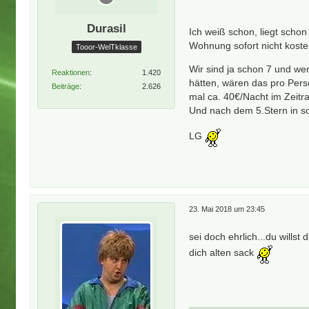
Durasil
Ich weiß schon, liegt sch
Wohnung sofort nicht kosten
Tooor-WelTklasse
Wir sind ja schon 7 und wen
Reaktionen
1.420
hätten, wären das pro Per
Beiträge
2.626
mal ca. 40€/Nacht im Zeitr
Und nach dem 5.Stern in so
LG
23. Mai 2018 um 23:45
sei doch ehrlich...du willst
dich alten sack