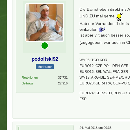
Die Bar ist eben direkt ins
UND ZU mal gerne
Hab nur Vorrunden-Tickets
einkaufen
Ist aber vllt auch besser s
(zugegeben, war auch in C
podollski92
WM06: TGO-KOR
EURO12: CZE-POL, DEN-GER, 
Moderator
EURO16: BEL-WAL, FRA-GER
WM18: ARG-ISL, GER-MEX, R
Reaktionen
37.731
EURO20: GER-FRA, GER-POR
Beiträge
22.916
EURO24: GER-SCO, ROM-UKR,
ESP
24. Mai 2018 um 00:33