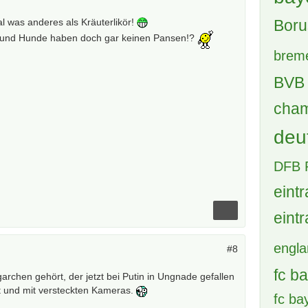
Boru
l was anderes als Kräuterlikör!
en und Hunde haben doch gar keinen Pansen!?
brem
BVB 
cham
deu
DFB 
eintr
eintr
engl
#8
fc b
archen gehört, der jetzt bei Putin in Ungnade gefallen
zt und mit versteckten Kameras.
fc b