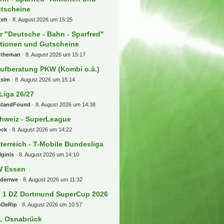
tscheine
zeh
8. August 2026 um 15:25
r "Deutsche - Bahn - Sparfred"
tionen und Gutscheine
ntheman
8. August 2026 um 15:17
ufberatung PKW (Kombi o.ä.)
ksim
8. August 2026 um 15:14
 Liga 26/27
standFound
8. August 2026 um 14:38
hweiz - SuperLeague
ock
8. August 2026 um 14:22
terreich - T-Mobile Bundesliga
lginis
8. August 2026 um 14:10
 Essen
rderrwe
8. August 2026 um 11:32
] 1 DZ Dortmund SuperCup 2026
pDeRip
8. August 2026 um 10:57
L Osnabrück