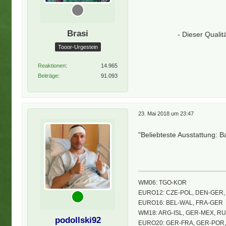
Brasi
- Dieser Quali
Tooor-Urgestein
Reaktionen
14.965
Beiträge
91.093
23. Mai 2018 um 23:47
"Beliebteste Ausstattung: B
WM06: TGO-KOR
EURO12: CZE-POL, DEN-GER, 
EURO16: BEL-WAL, FRA-GER
WM18: ARG-ISL, GER-MEX, R
podollski92
EURO20: GER-FRA, GER-POR