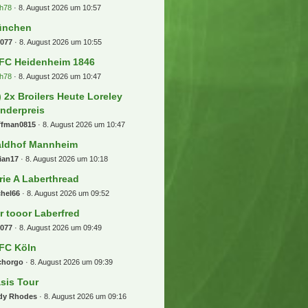
h78
8. August 2026 um 10:57
ünchen
b077
8. August 2026 um 10:55
 FC Heidenheim 1846
h78
8. August 2026 um 10:47
) 2x Broilers Heute Loreley
nderpreis
ffman0815
8. August 2026 um 10:47
ldhof Mannheim
ian17
8. August 2026 um 10:18
rie A Laberthread
chel66
8. August 2026 um 09:52
r tooor Laberfred
b077
8. August 2026 um 09:49
 FC Köln
chorgo
8. August 2026 um 09:39
sis Tour
dy Rhodes
8. August 2026 um 09:16