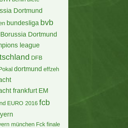
ssia Dortmund
bvb
bundesliga
en
Borussia Dortmund
pions league
tschland
DFB
dortmund
Pokal
effzeh
acht
acht frankfurt
EM
fcb
and
EURO 2016
ayern
ayern münchen
Fck
finale