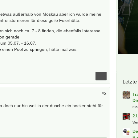
on etwas außerhalb von Moskau aber ich würde meine
frei stornieren für diese geile Feierhütte.
n sich noch ca. 7 - 8 finden, die ebenfalls Interesse
son gerade
aum 05.07. - 16.07.
 einen Pool zu springen, hätte mal was.
Letzte
#2
Tr
Di
 da doch nur hin weil in der dusche ein hocker steht für
Fl
2.
Va
De
Ba