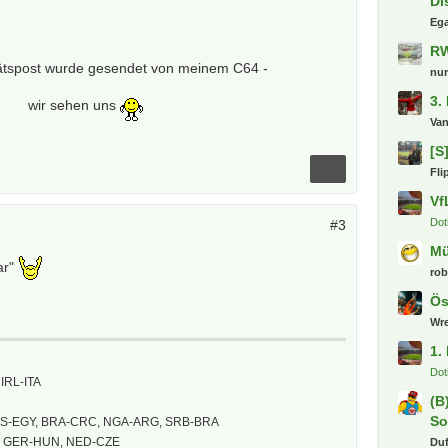
Di
Eg
RW
tätspost wurde gesendet von meinem C64 -
nu
3.
wir sehen uns
Va
[S
Fli
Vf
Dot
#3
M
ar"
ro
Ös
Wr
1.
Dot
IRL-ITA
(B
So
US-EGY, BRA-CRC, NGA-ARG, SRB-BRA
, GER-HUN, NED-CZE
Du