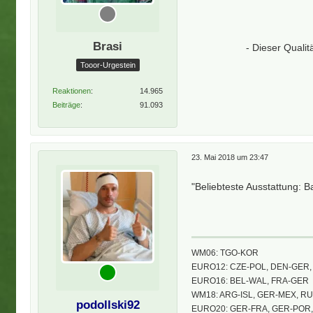
Brasi
- Dieser Quali
Tooor-Urgestein
Reaktionen
14.965
Beiträge
91.093
23. Mai 2018 um 23:47
"Beliebteste Ausstattung: B
WM06: TGO-KOR
EURO12: CZE-POL, DEN-GER, 
EURO16: BEL-WAL, FRA-GER
WM18: ARG-ISL, GER-MEX, R
podollski92
EURO20: GER-FRA, GER-POR