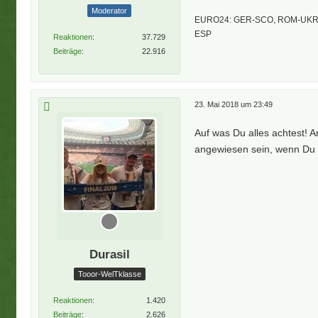
Moderator
EURO24: GER-SCO, ROM-UKR,
ESP
Reaktionen
37.729
Beiträge
22.916
23. Mai 2018 um 23:49
Auf was Du alles achtest! A
angewiesen sein, wenn Du 
Durasil
Tooor-WelTklasse
Reaktionen
1.420
Beiträge
2.626