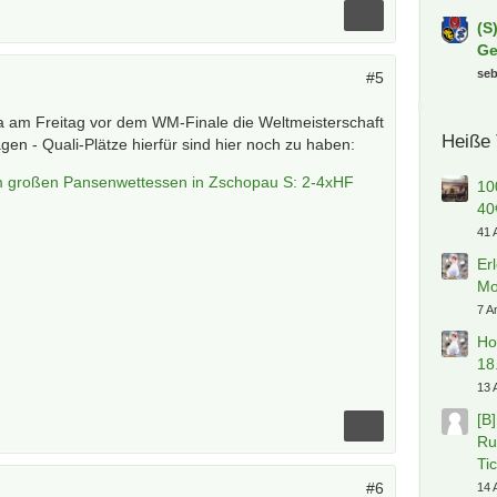
(S
Ge
se
#5
a am Freitag vor dem WM-Finale die Weltmeisterschaft
Heiße
en - Quali-Plätze hierfür sind hier noch zu haben:
m großen Pansenwettessen in Zschopau S: 2-4xHF
10
40
41 
Er
Mo
7 A
Ho
18
13 
[B
Ru
Ti
#6
14 