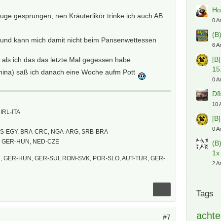
Ho
 Auge gesprungen, nen Kräuterlikör trinke ich auch AB
0 A
(B
 und kann mich damit nicht beim Pansenwettessen
6 A
[B
o, als ich das das letzte Mal gegessen habe
15
hina) saß ich danach eine Woche aufm Pott
0 A
Df
10 
IRL-ITA
[B
0 A
US-EGY, BRA-CRC, NGA-ARG, SRB-BRA
, GER-HUN, NED-CZE
(B
1x
 GER-HUN, GER-SUI, ROM-SVK, POR-SLO, AUT-TUR, GER-
2 A
Tags
achte
#7