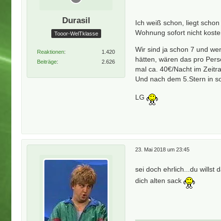
Durasil
Ich weiß schon, liegt sch
Wohnung sofort nicht kosten
Tooor-WelTklasse
Wir sind ja schon 7 und wen
Reaktionen
1.420
hätten, wären das pro Per
Beiträge
2.626
mal ca. 40€/Nacht im Zeitr
Und nach dem 5.Stern in so
LG
23. Mai 2018 um 23:45
sei doch ehrlich...du willst
dich alten sack