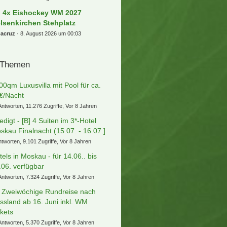
) 4x Eishockey WM 2027
lsenkirchen Stehplatz
bacruz
8. August 2026 um 00:03
 Themen
00qm Luxusvilla mit Pool für ca.
€/Nacht
Antworten, 11.276 Zugriffe, Vor 8 Jahren
ledigt - [B] 4 Suiten im 3*-Hotel
skau Finalnacht (15.07. - 16.07.]
ntworten, 9.101 Zugriffe, Vor 8 Jahren
tels in Moskau - für 14.06.. bis
.06. verfügbar
Antworten, 7.324 Zugriffe, Vor 8 Jahren
] Zweiwöchige Rundreise nach
ssland ab 16. Juni inkl. WM
ckets
Antworten, 5.370 Zugriffe, Vor 8 Jahren