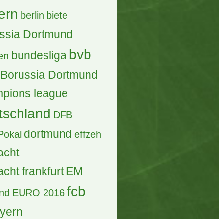
ern
berlin
biete
ssia Dortmund
bvb
bundesliga
en
Borussia Dortmund
pions league
tschland
DFB
dortmund
Pokal
effzeh
acht
acht frankfurt
EM
fcb
and
EURO 2016
ayern