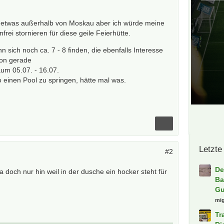
on etwas außerhalb von Moskau aber ich würde meine
frei stornieren für diese geile Feierhütte.
n sich noch ca. 7 - 8 finden, die ebenfalls Interesse
son gerade
aum 05.07. - 16.07.
 einen Pool zu springen, hätte mal was.
Letzte
#2
De
 da doch nur hin weil in der dusche ein hocker steht für
Ba
Gu
mi
Tr