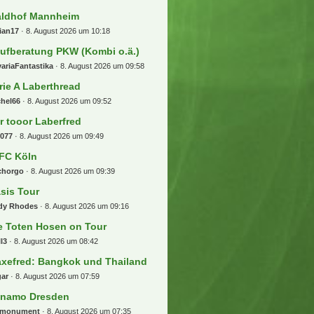
ldhof Mannheim
ian17
8. August 2026 um 10:18
ufberatung PKW (Kombi o.ä.)
ariaFantastika
8. August 2026 um 09:58
rie A Laberthread
chel66
8. August 2026 um 09:52
r tooor Laberfred
b077
8. August 2026 um 09:49
 FC Köln
chorgo
8. August 2026 um 09:39
sis Tour
dy Rhodes
8. August 2026 um 09:16
e Toten Hosen on Tour
l3
8. August 2026 um 08:42
xefred: Bangkok und Thailand
gar
8. August 2026 um 07:59
namo Dresden
emonument
8. August 2026 um 07:35