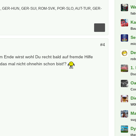
Wa
 GER-HUN, GER-SUI, ROM-SVK, POR-SLO, AUT-TUR, GER-
fab
Ka
Bav
Se
mi
#4
De
m Ende wirst wohl Du recht bald auf fremde Hilfe
ro
das mal nicht ohnehin schon bist!?
1.
Ds
Oa
Co
Di
W0l
Ma
su
Dy
th