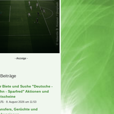
 Beiträge
r Biete und Suche "Deutsche -
hn - Sparfred" Aktionen und
tscheine
g71
8. August 2026 um 11:53
ansfers, Gerüchte und