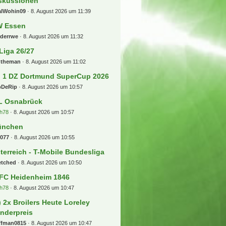
skussionen
alWohin09
8. August 2026 um 11:39
 Essen
rderrwe
8. August 2026 um 11:32
 Liga 26/27
ntheman
8. August 2026 um 11:02
] 1 DZ Dortmund SuperCup 2026
pDeRip
8. August 2026 um 10:57
L Osnabrück
h78
8. August 2026 um 10:57
ünchen
b077
8. August 2026 um 10:55
terreich - T-Mobile Bundesliga
etched
8. August 2026 um 10:50
 FC Heidenheim 1846
h78
8. August 2026 um 10:47
) 2x Broilers Heute Loreley
nderpreis
ffman0815
8. August 2026 um 10:47