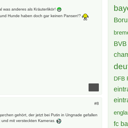
bay
l was anderes als Kräuterlikör!
en und Hunde haben doch gar keinen Pansen!?
Boru
brem
BVB 
cham
deu
DFB 
eintr
eintr
#8
engl
archen gehört, der jetzt bei Putin in Ungnade gefallen
zt und mit versteckten Kameras.
fc b