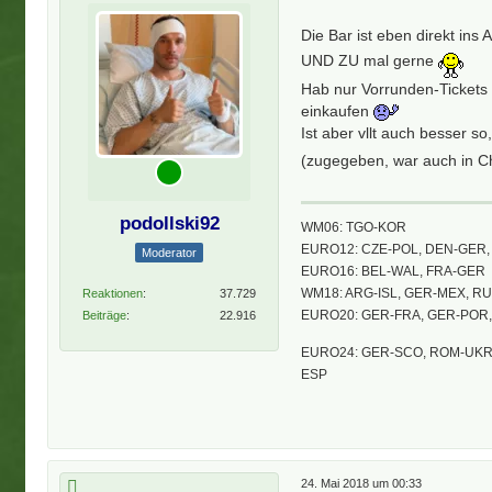
Die Bar ist eben direkt ins
UND ZU mal gerne
Hab nur Vorrunden-Tickets
einkaufen
Ist aber vllt auch besser s
(zugegeben, war auch in C
podollski92
WM06: TGO-KOR
EURO12: CZE-POL, DEN-GER, 
Moderator
EURO16: BEL-WAL, FRA-GER
WM18: ARG-ISL, GER-MEX, R
Reaktionen
37.729
EURO20: GER-FRA, GER-POR
Beiträge
22.916
EURO24: GER-SCO, ROM-UKR,
ESP
24. Mai 2018 um 00:33