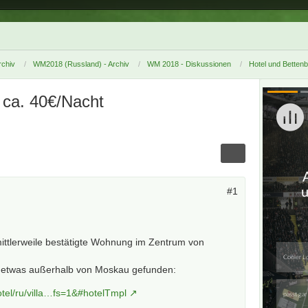
chiv
WM2018 (Russland) - Archiv
WM 2018 - Diskussionen
Hotel und Betten
 ca. 40€/Nacht
#1
ittlerweile bestätigte Wohnung im Zentrum von
la etwas außerhalb von Moskau gefunden:
tel/ru/villa…fs=1&#hotelTmpl