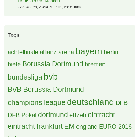
16.06.-19.06. Moskau
2 Antworten, 2.394 Zugriffe, Vor 8 Jahren
Tags
bayern
achtelfinale
allianz arena
berlin
Borussia Dortmund
biete
bremen
bvb
bundesliga
BVB Borussia Dortmund
deutschland
champions league
DFB
dortmund
eintracht
DFB Pokal
effzeh
eintracht frankfurt
EM
england
EURO 2016