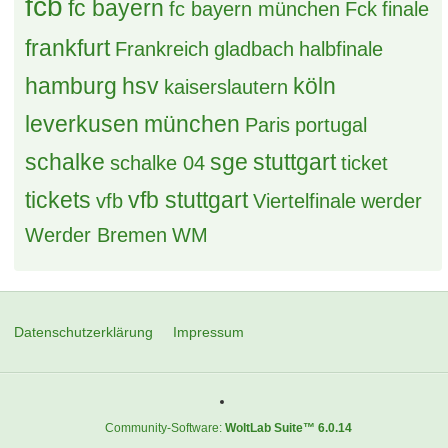
fcb
fc bayern
fc bayern münchen
Fck
finale
frankfurt
Frankreich
gladbach
halbfinale
hamburg
hsv
köln
kaiserslautern
leverkusen
münchen
Paris
portugal
schalke
sge
stuttgart
schalke 04
ticket
tickets
vfb stuttgart
vfb
Viertelfinale
werder
Werder Bremen
WM
Datenschutzerklärung
Impressum
Community-Software:
WoltLab Suite™ 6.0.14