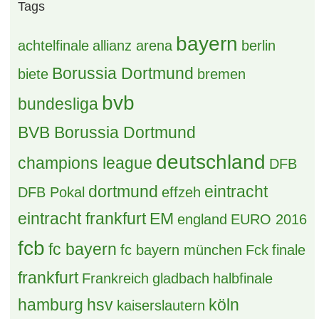
Tags
bayern
achtelfinale
allianz arena
berlin
Borussia Dortmund
biete
bremen
bvb
bundesliga
BVB Borussia Dortmund
deutschland
champions league
DFB
dortmund
eintracht
DFB Pokal
effzeh
eintracht frankfurt
EM
england
EURO 2016
fcb
fc bayern
fc bayern münchen
Fck
finale
frankfurt
Frankreich
gladbach
halbfinale
hamburg
hsv
köln
kaiserslautern