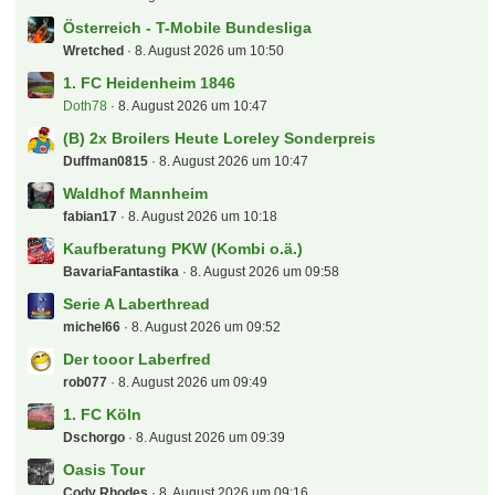
Österreich - T-Mobile Bundesliga
Wretched
8. August 2026 um 10:50
1. FC Heidenheim 1846
Doth78
8. August 2026 um 10:47
(B) 2x Broilers Heute Loreley Sonderpreis
Duffman0815
8. August 2026 um 10:47
Waldhof Mannheim
fabian17
8. August 2026 um 10:18
Kaufberatung PKW (Kombi o.ä.)
BavariaFantastika
8. August 2026 um 09:58
Serie A Laberthread
michel66
8. August 2026 um 09:52
Der tooor Laberfred
rob077
8. August 2026 um 09:49
1. FC Köln
Dschorgo
8. August 2026 um 09:39
Oasis Tour
Cody Rhodes
8. August 2026 um 09:16