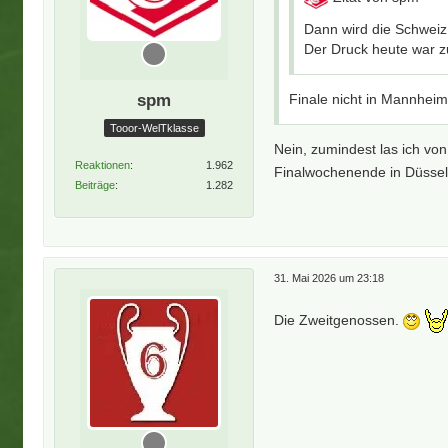
Dann wird die Schweiz 
Der Druck heute war z
spm
Finale nicht in Mannhei
Tooor-WelTklasse
Nein, zumindest las ich v
Reaktionen
1.962
Finalwochenende in Düssel
Beiträge
1.282
31. Mai 2026 um 23:18
Die Zweitgenossen.