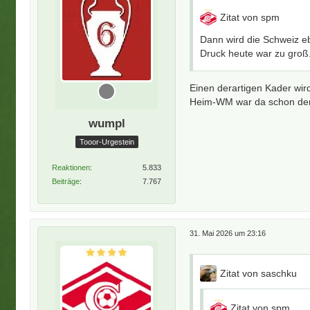
Zitat von spm
Dann wird die Schweiz eb
Druck heute war zu groß
Einen derartigen Kader wi
Heim-WM war da schon der g
wumpl
Tooor-Urgestein
Reaktionen
5.833
Beiträge
7.767
31. Mai 2026 um 23:16
Zitat von saschku
Zitat von spm