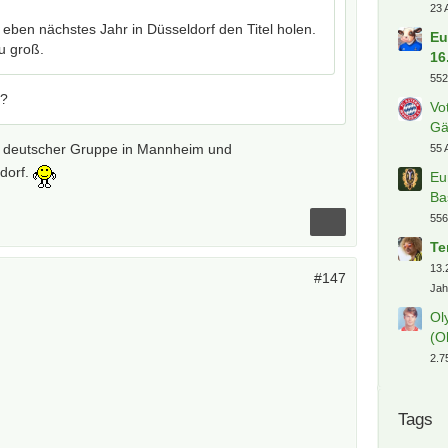
23 
eben nächstes Jahr in Düsseldorf den Titel holen.
Eu
u groß.
16
552
m?
Vo
Gä
on deutscher Gruppe in Mannheim und
55 
dorf.
Eu
Ba
556
Te
13.
#147
Jah
Ol
(O
2.7
Tags