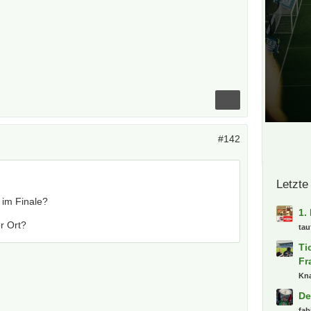
#142
Letzte
 im Finale?
1.
r Ort?
tau
Ti
Fr
Kn
De
fab