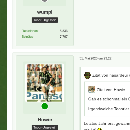
wumpl
Tooor-Urgestein
Reaktionen
5.833
Beiträge
7.767
31. Mai 2026 um 23:22
Zitat von hasardeur
Zitat von Howie
Gab es schonmal ein 0
Irgendwelche Tooorler
Howie
Letztes Jahr erst gewan
Tooor-Urgestein
mit 1:0