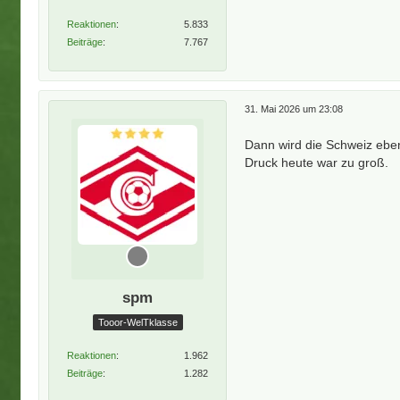
Reaktionen
5.833
Beiträge
7.767
31. Mai 2026 um 23:08
Dann wird die Schweiz eben
Druck heute war zu groß.
spm
Tooor-WelTklasse
Reaktionen
1.962
Beiträge
1.282