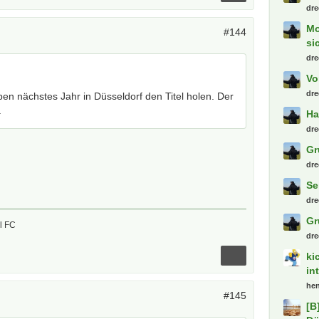
dre
Mo
#144
si
dre
Vo
dre
en nächstes Jahr in Düsseldorf den Titel holen. Der
.
Ha
dre
Gr
dre
Se
dre
Gr
ol FC
dre
ki
in
hen
#145
[B