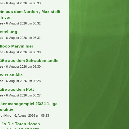
ee
6. August 2026 um 08:33
in aus dem Norden , Max stellt
ch vor
ee
6. August 2026 um 08:32
rstellung
ee
6. August 2026 um 08:31
llooo Marvin hier
ee
6. August 2026 um 08:30
üße aus dem Schwabenländle
ee
6. August 2026 um 08:30
rvus an Alle
ee
6. August 2026 um 08:28
üße aus dem Pott
ee
6. August 2026 um 08:27
cker managerspiel 23/24 1.liga
teraktiv
drikhro
6. August 2026 um 08:23
] 1x Die Toten Hosen