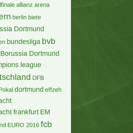
lfinale
allianz arena
ern
berlin
biete
ssia Dortmund
bvb
bundesliga
en
Borussia Dortmund
pions league
tschland
DFB
dortmund
Pokal
effzeh
acht
acht frankfurt
EM
fcb
and
EURO 2016