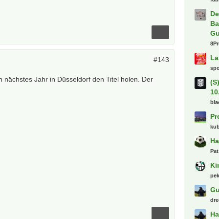
De
Ba
Gu
8P
La
#143
sp
 nächstes Jahr in Düsseldorf den Titel holen. Der
(S
10
bla
Pr
kub
Ha
Pat
Ki
pe
Gu
dre
Ha