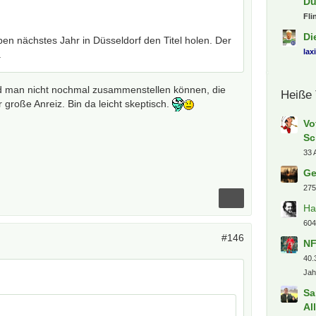
Dü
Fli
Di
en nächstes Jahr in Düsseldorf den Titel holen. Der
lax
.
rd man nicht nochmal zusammenstellen können, die
Heiße
roße Anreiz. Bin da leicht skeptisch.
Vo
Sc
33 
Ge
275
Ha
604
#146
NF
40.
Jah
Sa
Al