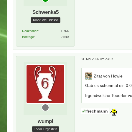
Schwenka5
Tooor-WelTklasse
Reaktionen
1.764
Beiträge
2.540
31. Mai 2026 um 23:07
Zitat von Howie
Gab es schonmal ein 0:0
Irgendwelche Tooorler vo
frechmann
wumpl
Tooor-Urgestein