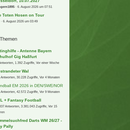
sseldorf, 10.07.2027
ngern1895
6. August 2026 um 07:51
e Toten Hosen on Tour
i
6. August 2026 um 03:49
 Themen
tinghilfe - Antenne Bayern
hulhof Gig Haßfurt
Antworten, 1.392 Zugriffe, Vor einer Woche
strandeter Wal
 Antworten, 30.228 Zugriffe, Vor 4 Monaten
ndball EM 2026 in DEN/SWE/NOR
 Antworten, 42.572 Zugriffe, Vor 9 Monaten
L + Fantasy Football
337 Antworten, 3.381.043 Zugriffe, Vor 15
ren
mmelsuchfred Darts WM 26/27 -
ly Pally