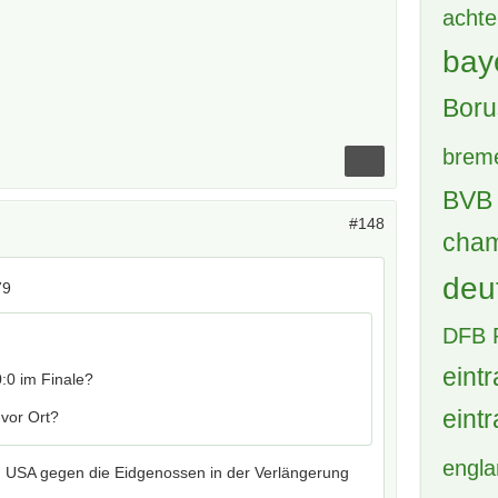
achte
bay
Boru
brem
BVB 
#148
cham
deu
79
DFB 
eintr
:0 im Finale?
eintr
 vor Ort?
engl
n USA gegen die Eidgenossen in der Verlängerung