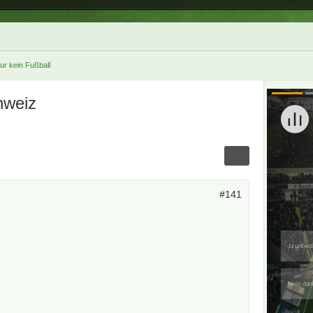
nur kein Fußball
hweiz
#141