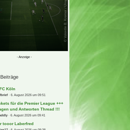
 Beiträge
 FC Köln
fbrief
6. August 2026 um 09:51
ckets für die Premier League +++
agen und Antworten Thread !!!
addly
6. August 2026 um 09:41
r tooor Laberfred
ian17
6. August 2026 um 09:38