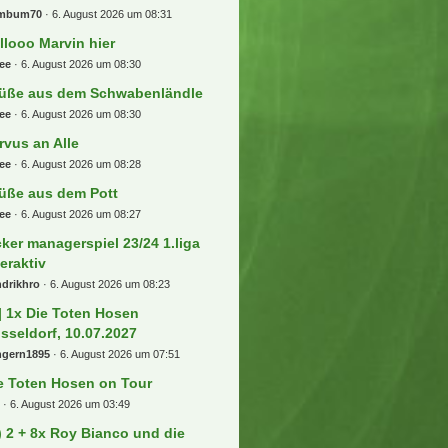
mbum70
6. August 2026 um 08:31
llooo Marvin hier
ee
6. August 2026 um 08:30
üße aus dem Schwabenländle
ee
6. August 2026 um 08:30
rvus an Alle
ee
6. August 2026 um 08:28
üße aus dem Pott
ee
6. August 2026 um 08:27
cker managerspiel 23/24 1.liga
teraktiv
drikhro
6. August 2026 um 08:23
] 1x Die Toten Hosen
sseldorf, 10.07.2027
ngern1895
6. August 2026 um 07:51
e Toten Hosen on Tour
i
6. August 2026 um 03:49
) 2 + 8x Roy Bianco und die