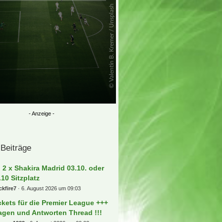
 Beiträge
) 2 x Shakira Madrid 03.10. oder
.10 Sitzplatz
ckfire7
6. August 2026 um 09:03
ckets für die Premier League +++
agen und Antworten Thread !!!