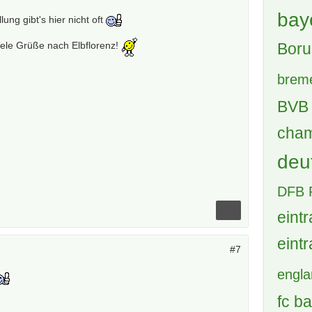
bay
lung gibt's hier nicht oft
Boru
iele Grüße nach Elbflorenz!
brem
BVB 
cham
deu
DFB 
eintr
eintr
#7
engl
fc b