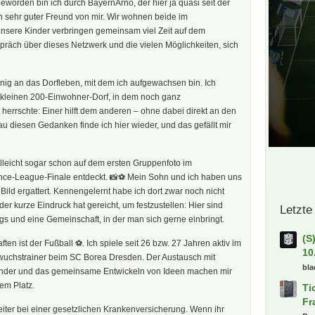
worden bin ich durch BayernArno, der hier ja quasi seit der
ein sehr guter Freund von mir. Wir wohnen beide im
sere Kinder verbringen gemeinsam viel Zeit auf dem
präch über dieses Netzwerk und die vielen Möglichkeiten, sich
nig an das Dorfleben, mit dem ich aufgewachsen bin. Ich
kleinen 200-Einwohner-Dorf, in dem noch ganz
t herrschte: Einer hilft dem anderen – ohne dabei direkt an den
u diesen Gedanken finde ich hier wieder, und das gefällt mir
lleicht sogar schon auf dem ersten Gruppenfoto im
ce-League-Finale entdeckt. 📸⚽ Mein Sohn und ich haben uns
Bild ergattert. Kennengelernt habe ich dort zwar noch nicht
der kurze Eindruck hat gereicht, um festzustellen: Hier sind
Letzte
s und eine Gemeinschaft, in der man sich gerne einbringt.
(S
en ist der Fußball ⚽. Ich spiele seit 26 bzw. 27 Jahren aktiv im
10
uchstrainer beim SC Borea Dresden. Der Austausch mit
bla
nder und das gemeinsame Entwickeln von Ideen machen mir
em Platz.
Ti
Fr
tleiter bei einer gesetzlichen Krankenversicherung. Wenn ihr