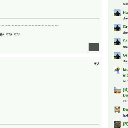
bu
Ha
dre
------------------------------------------
Gr
dre
#66 #75 #79
Se
dre
Gr
dre
#3
ki
in
hen
[B
Dü
Fli
Di
lax
(B