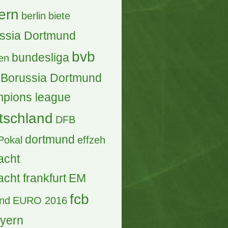
ern
berlin
biete
ssia Dortmund
bvb
bundesliga
en
Borussia Dortmund
pions league
tschland
DFB
dortmund
Pokal
effzeh
acht
acht frankfurt
EM
fcb
and
EURO 2016
ayern