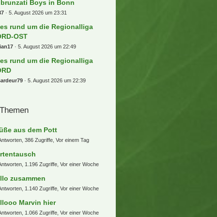
brunzati Boys in Bonn
87
5. August 2026 um 23:31
les rund um die Regionalliga
ORD-OST
ian17
5. August 2026 um 22:49
les rund um die Regionalliga
ORD
sardeur79
5. August 2026 um 22:39
 Themen
üße aus dem Pott
Antworten, 386 Zugriffe, Vor einem Tag
rtentausch
Antworten, 1.196 Zugriffe, Vor einer Woche
llo zusammen
Antworten, 1.140 Zugriffe, Vor einer Woche
llooo Marvin hier
Antworten, 1.066 Zugriffe, Vor einer Woche