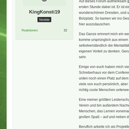
Auf dieses Forum aufmerksam ge
ersten Stunde dabei ist. Er ist 
KingKonsti19
wunderschönen Dresden, und un
Bolzplatz. So kamen wir ins Ges
Newbie
hier auszutauschen.
Reaktionen
32
Das Ganze erinnert mich ein we
komme ursprünglich aus einem 
selbstverständlich die Mentalitä
eigenen Vorteil zu denken. Gena
sehr.
Einige von euch haben mich vie
Schreberhaus vor dem Conferen
unten noch einen Platz auf dem 
viele von euch persönlich, aber 
richtig coole Menschen unterweg
Eine meiner größten Leidenschaft
Verein und bin außerdem Nachw
Menschen, das Lernen voneina
großen Spaß – auf und neben d
Beruflich arbeite ich als Projek