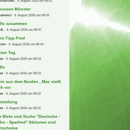
russe1982
6. August 2026 um 09:02
eussen Münster
aheinzi
6. August 2026 um 08:55
llo zusammen
.B.
6. August 2026 um 08:47
no-Tipp-Fred
ksim
6. August 2026 um 08:44
ten Tag
ee
6. August 2026 um 08:34
llo
ee
6. August 2026 um 08:33
in aus dem Norden , Max stellt
ch vor
ee
6. August 2026 um 08:32
rstellung
ee
6. August 2026 um 08:31
r Biete und Suche "Deutsche -
hn - Sparfred" Aktionen und
tscheine