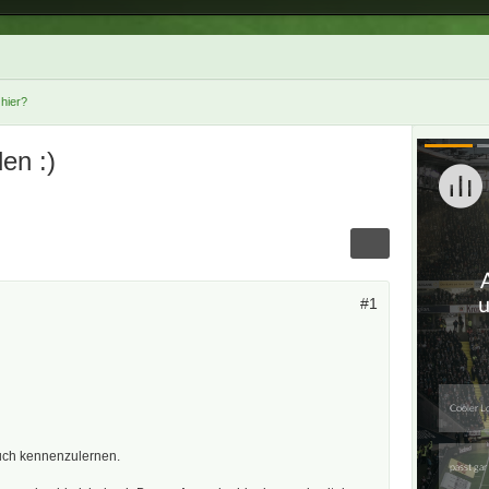
hier?
en :)
#1
euch kennenzulernen.