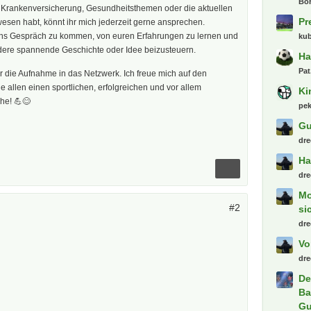
Bo
 Krankenversicherung, Gesundheitsthemen oder die aktuellen
Pr
sen habt, könnt ihr mich jederzeit gerne ansprechen.
h ins Gespräch zu kommen, von euren Erfahrungen zu lernen und
kub
andere spannende Geschichte oder Idee beizusteuern.
Ha
Pat
r die Aufnahme in das Netzwerk. Ich freue mich auf den
allen einen sportlichen, erfolgreichen und vor allem
Ki
he! 💪😊
pe
Gu
dre
Ha
dre
Mo
#2
si
dre
Vo
dre
De
Ba
Gu