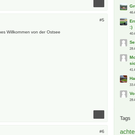
Gr
46 
#5
Er
:)
ches Willkommen von der Ostsee
40 
Se
28 
Mo
si
41 
Ha
33 
Vo
28 
Tags
achte
#6