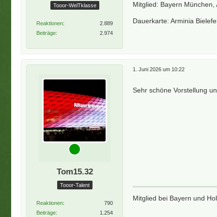
Mitglied: Bayern München, 
Tooor-WelTklasse
Dauerkarte: Arminia Bielefe
Reaktionen
2.889
Beiträge
2.974
1. Juni 2026 um 10:22
Sehr schöne Vorstellung u
Tom15.32
Tooor-Talent
Mitglied bei Bayern und Hol
Reaktionen
790
Beiträge
1.254