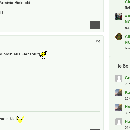
Ab
Arminia Bielefeld
flo
ld
Al
N
fab
Al
#4
N
ha
nd Moin aus Flensburg
Heiße
Gr
25 
Ka
15 
Ha
30 
stein Kiel
Ha
34 