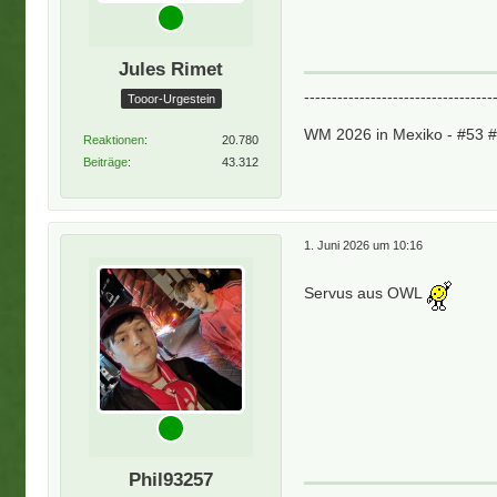
Jules Rimet
----------------------------------
Tooor-Urgestein
WM 2026 in Mexiko - #53 
Reaktionen
20.780
Beiträge
43.312
1. Juni 2026 um 10:16
Servus aus OWL
Phil93257