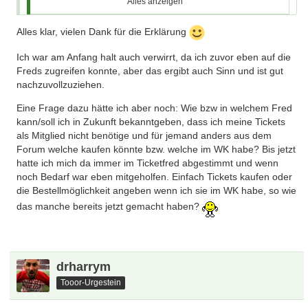
Alles anzeigen
Die Mods entscheiden das
Alles klar, vielen Dank für die Erklärung
Dafür gibt es festgelegte und unbestechliche Kriterien, die
sich eigentlich ganz einfach zusammenfassen lassen:
Ich war am Anfang halt auch verwirrt, da ich zuvor eben auf die
Freds zugreifen konnte, aber das ergibt auch Sinn und ist gut
Aktive Beteiligung am Forumsgeschehen über einen
nachzuvollzuziehen.
gewissen Zeitraum
Eine Frage dazu hätte ich aber noch: Wie bzw in welchem Fred
Nun, es gibt verschiedene Grenzen und Freischaltungen.
kann/soll ich in Zukunft bekanntgeben, dass ich meine Tickets
Die ersten sind schnell erreicht, aber etwas sensiblere
als Mitglied nicht benötige und für jemand anders aus dem
Bereiche erfordern höhere Standards.
Forum welche kaufen könnte bzw. welche im WK habe? Bis jetzt
hatte ich mich da immer im Ticketfred abgestimmt und wenn
Natürlich fliegen wir nicht unter dem Radar und Vereine, der
noch Bedarf war eben mitgeholfen. Einfach Tickets kaufen oder
DFB und so manch anderer Nicht-Privatmann liest hier mit
die Bestellmöglichkeit angeben wenn ich sie im WK habe, so wie
und verarbeitet die Informationen hier.
das manche bereits jetzt gemacht haben?
Das ist generell kein Problem, denn wir haben ja nichts zu
verbergen und andererseits treffen wir ja eigentlich genau
den Nerv von denen:
drharrym
Bekämpfung eines Schwarzmarktes. Weitergabe nur zum
Originalpreis, vornehmlich an persönlich bekannte Fans.
Tooor-Urgestein
Regeln nach gesundem Menschenverstand, deren