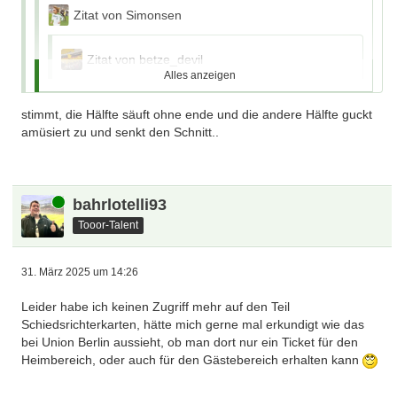
Zitat von Simonsen
Zitat von betze_devil
Alles anzeigen
Zitat von Speedy
stimmt, die Hälfte säuft ohne ende und die andere Hälfte guckt
amüsiert zu und senkt den Schnitt..
x
x
Online
bahrlotelli93
Tooor-Talent
Zu den Treffen gehe ich meiner Frau zuliebe nicht 😃
31. März 2025 um 14:26
Zitat:"die trinken doch immer so viel" Hmm,eigentlich
hätte ich auch Durst...
Leider habe ich keinen Zugriff mehr auf den Teil
Schiedsrichterkarten, hätte mich gerne mal erkundigt wie das
bei Union Berlin aussieht, ob man dort nur ein Ticket für den
Ganz klar FAKE NEWS.
Heimbereich, oder auch für den Gästebereich erhalten kann