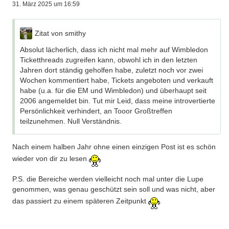
Solche wollen wir auf alle Fälle außen vor lassen, im
schon gemacht, das hat aber jeden Fall so bestätigt wie er
31. März 2025 um 16:59
Sinne des Forums und der Vereine und auch von Euch.
war, führte also bei keinem User zu einem anderen
Ergebnis. Rechnet aber damit, dass eine Antwort unter
Nun, fast alle, die das hier lesen sind keine Vereine und
Umständen auch ein paar Wochen dauern kann, ich habe ja
Zitat von smithy
auch keine schwarzen Schafe. Es sind User, die sich
auch noch andere Sachen zu tun. Und eigentlich könnt ihr
einbringen, die sich als gleichwertiges Mitglied von tooor
Absolut lächerlich, dass ich nicht mal mehr auf Wimbledon
euch die pn deshalb auch sparen
fühlen, die sich jetzt ungerecht behandelt fühlen, die
Ticketthreads zugreifen kann, obwohl ich in den letzten
vielleicht sogar schon bei einigen Treffen waren, die
Jahren dort ständig geholfen habe, zuletzt noch vor zwei
wirklich ok sind und absolut dazu gehören.
Wochen kommentiert habe, Tickets angeboten und verkauft
habe (u.a. für die EM und Wimbledon) und überhaupt seit
Manche haben erst in den letzten Jahren den Weg zu
2006 angemeldet bin. Tut mir Leid, dass meine introvertierte
uns gefunden, andere sind schon seit 20 Jahren dabei
Persönlichkeit verhindert, an Tooor Großtreffen
und haben sich zwischendrin mal Auszeiten gegönnt.
teilzunehmen. Null Verständnis.
Nun, für euch habe ich eine klare Botschaft: Macht
weiter so, beteiligt euch weiter am Forumsgeschehen
Nach einem halben Jahr ohne einen einzigen Post ist es schön
(vielleicht eher mehr als weniger), kommt zu Treffen,
wieder von dir zu lesen
lernt die Leute kennen.
P.S. die Bereiche werden vielleicht noch mal unter die Lupe
Die Freischaltungen werden ein, zweimal im Jahr
genommen, was genau geschützt sein soll und was nicht, aber
gecheckt und neue User werden freigeschaltet und
das passiert zu einem späteren Zeitpunkt
bestehende bei wesentlich geringer Aktivität verlieren
auch mal die Berechtigungen. Daraus folgt natürlich,
dass es nicht reicht, sich hier anzumelden und