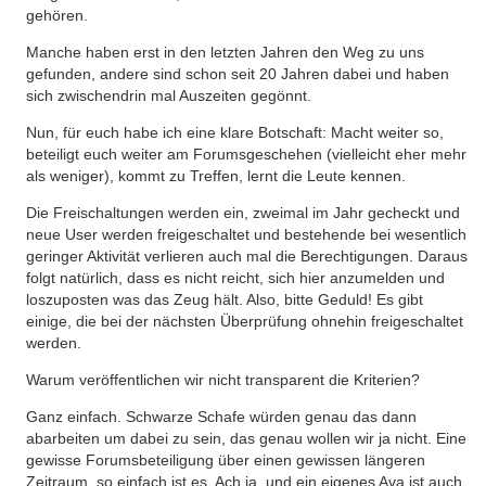
gehören.
Manche haben erst in den letzten Jahren den Weg zu uns
gefunden, andere sind schon seit 20 Jahren dabei und haben
sich zwischendrin mal Auszeiten gegönnt.
Nun, für euch habe ich eine klare Botschaft: Macht weiter so,
beteiligt euch weiter am Forumsgeschehen (vielleicht eher mehr
als weniger), kommt zu Treffen, lernt die Leute kennen.
Die Freischaltungen werden ein, zweimal im Jahr gecheckt und
neue User werden freigeschaltet und bestehende bei wesentlich
geringer Aktivität verlieren auch mal die Berechtigungen. Daraus
folgt natürlich, dass es nicht reicht, sich hier anzumelden und
loszuposten was das Zeug hält. Also, bitte Geduld! Es gibt
einige, die bei der nächsten Überprüfung ohnehin freigeschaltet
werden.
Warum veröffentlichen wir nicht transparent die Kriterien?
Ganz einfach. Schwarze Schafe würden genau das dann
abarbeiten um dabei zu sein, das genau wollen wir ja nicht. Eine
gewisse Forumsbeteiligung über einen gewissen längeren
Zeitraum, so einfach ist es. Ach ja, und ein eigenes Ava ist auch