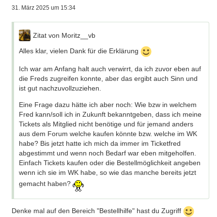
Einhaltung aber bei Mißachtung auch sanktioniert werden
31. März 2025 um 15:34
(und Regeln, die sicher von den Vereinen als gut
empfunden werden!). Distanzierung von Gesetzeslosigkeit
und Gewalt. Freundschaften und respektvoller Umgang
Zitat von Moritz__vb
unabhängig von den Vereinsfarben. Dem Verein nutzen und
nicht schaden.
Alles klar, vielen Dank für die Erklärung
Dennoch gibt es aus verschiedenen Gründen immer wieder
Ich war am Anfang halt auch verwirrt, da ich zuvor eben auf
Situationen, in denen dies warum auch immer
die Freds zugreifen konnte, aber das ergibt auch Sinn und
unterschiedlich gesehen wird und grundlos nachteilige
ist gut nachzuvollzuziehen.
Situationen für tooor entstehen.
Eine Frage dazu hätte ich aber noch: Wie bzw in welchem
Außerdem gibt es natürlich schwarze Schafe, die
Fred kann/soll ich in Zukunft bekanntgeben, dass ich meine
Informationen nur zu ihrem eigenen Vorteil abgreifen wollen
Tickets als Mitglied nicht benötige und für jemand anders
und sich nicht mit dem Forum identifizieren. Solche wollen
aus dem Forum welche kaufen könnte bzw. welche im WK
wir auf alle Fälle außen vor lassen, im Sinne des Forums
habe? Bis jetzt hatte ich mich da immer im Ticketfred
und der Vereine und auch von Euch.
abgestimmt und wenn noch Bedarf war eben mitgeholfen.
Einfach Tickets kaufen oder die Bestellmöglichkeit angeben
Nun, fast alle, die das hier lesen sind keine Vereine und
wenn ich sie im WK habe, so wie das manche bereits jetzt
auch keine schwarzen Schafe. Es sind User, die sich
gemacht haben?
einbringen, die sich als gleichwertiges Mitglied von tooor
fühlen, die sich jetzt ungerecht behandelt fühlen, die
vielleicht sogar schon bei einigen Treffen waren, die wirklich
Denke mal auf den Bereich "Bestellhilfe" hast du Zugriff
ok sind und absolut dazu gehören.