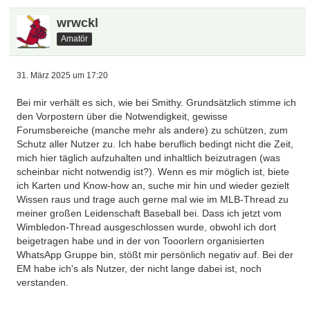
loszuposten was das Zeug hält. Also, bitte Geduld! Es
gibt einige, die bei der nächsten Überprüfung ohnehin
wrwckl
freigeschaltet werden.
Amatör
Warum veröffentlichen wir nicht transparent die
Kriterien?
31. März 2025 um 17:20
Ganz einfach. Schwarze Schafe würden genau das
Bei mir verhält es sich, wie bei Smithy. Grundsätzlich stimme ich
dann abarbeiten um dabei zu sein, das genau wollen
den Vorpostern über die Notwendigkeit, gewisse
wir ja nicht. Eine gewisse Forumsbeteiligung über einen
Forumsbereiche (manche mehr als andere) zu schützen, zum
gewissen längeren Zeitraum, so einfach ist es. Ach ja,
Schutz aller Nutzer zu. Ich habe beruflich bedingt nicht die Zeit,
und ein eigenes Ava ist auch notwendig, soviel kann ich
mich hier täglich aufzuhalten und inhaltlich beizutragen (was
noch verraten
scheinbar nicht notwendig ist?). Wenn es mir möglich ist, biete
ich Karten und Know-how an, suche mir hin und wieder gezielt
Gerne biete ich jedem, der denkt, er ist ein Härtefall, an,
Wissen raus und trage auch gerne mal wie im MLB-Thread zu
seinen persönlichen Fall anzuschauen und Feedback
meiner großen Leidenschaft Baseball bei. Dass ich jetzt vom
zu geben. Das habe ich bei den Begrenzungen der EM
Wimbledon-Thread ausgeschlossen wurde, obwohl ich dort
auch schon gemacht, das hat aber jeden Fall so
beigetragen habe und in der von Tooorlern organisierten
bestätigt wie er war, führte also bei keinem User zu
WhatsApp Gruppe bin, stößt mir persönlich negativ auf. Bei der
einem anderen Ergebnis. Rechnet aber damit, dass
EM habe ich's als Nutzer, der nicht lange dabei ist, noch
eine Antwort unter Umständen auch ein paar Wochen
verstanden.
dauern kann, ich habe ja auch noch andere Sachen zu
tun. Und eigentlich könnt ihr euch die pn deshalb auch