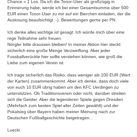
Chance = 1 Los. Da ich die Tooor-User als großzügig in
Erinnerung habe, werde ich bei einer Gesamtsumme über 500
EUR einen Tooor-User zu mir auf ein Bierchen einladen, der die
Auslosung beaufsichtigt :-). Bewerbungen gerne per PN.
Ich denke alles wichtige ist gesagt. Ich würde mich über eine
rege Teilnahme sehr freuen.
Nörgler bitte draussen bleiben! In meiner Aktion hier steckt
sicherlich eine große Menge Verzweiflung. Aber jeder
Fussballverückte hier sollte verstehen können, wie groß die
Liebe zum eigenen Verein ist.
Ich trage sicherlich das Risiko, dass weniger als 100 EUR (Wert
der Karten) zusammenkommt. Aber ich denke, dass doch viele
von euch 10 EUR übrig haben um den KFC Uerdingen zu
unterstützen. Ob Traditionsverein oder nicht, darüber streiten
sich die Geister. Aber die legenderen Spiele gegen Dresden
(Mehrfach zum besten Spiel aller Zeiten gewählt) und der
Pokalsieg über Bayern haben meiner Meinung nach zur
Deutschen Fußballgeschichte beigetragen...
Luecki