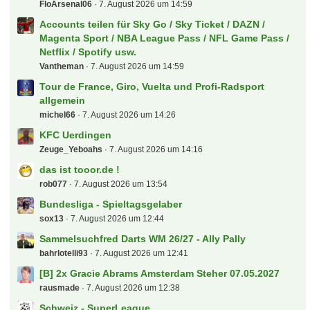
FloArsenal06
7. August 2026 um 14:59
Accounts teilen für Sky Go / Sky Ticket / DAZN /
Magenta Sport / NBA League Pass / NFL Game Pass /
Netflix / Spotify usw.
Vantheman
7. August 2026 um 14:59
Tour de France, Giro, Vuelta und Profi-Radsport
allgemein
michel66
7. August 2026 um 14:26
KFC Uerdingen
Zeuge_Yeboahs
7. August 2026 um 14:16
das ist tooor.de !
rob077
7. August 2026 um 13:54
Bundesliga - Spieltagsgelaber
sox13
7. August 2026 um 12:44
Sammelsuchfred Darts WM 26/27 - Ally Pally
bahrlotelli93
7. August 2026 um 12:41
[B] 2x Gracie Abrams Amsterdam Steher 07.05.2027
rausmade
7. August 2026 um 12:38
Schweiz - SuperLeague