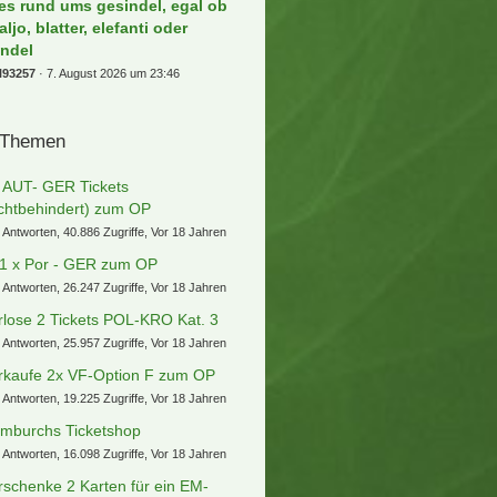
les rund ums gesindel, egal ob
aljo, blatter, elefanti oder
indel
l93257
7. August 2026 um 23:46
 Themen
] AUT- GER Tickets
ichtbehindert) zum OP
 Antworten, 40.886 Zugriffe, Vor 18 Jahren
 1 x Por - GER zum OP
 Antworten, 26.247 Zugriffe, Vor 18 Jahren
rlose 2 Tickets POL-KRO Kat. 3
 Antworten, 25.957 Zugriffe, Vor 18 Jahren
rkaufe 2x VF-Option F zum OP
 Antworten, 19.225 Zugriffe, Vor 18 Jahren
mburchs Ticketshop
 Antworten, 16.098 Zugriffe, Vor 18 Jahren
rschenke 2 Karten für ein EM-