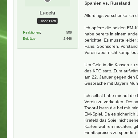
Spanien vs. Russland
Luecki
Allerdings verschenke ich d
Tooor-Profi
Ich opfere die beiden EM-K
Reaktionen
508
habe bereits in einem ande
Beiträge
2.446
berichtet. Es musste leider
Fans, Sponsoren, Vorstand
Verein aber nicht kampflos
Um Geld in die Kassen zu s
des KFC statt. Zum aufwä
am 22. Januar gegen den Bu
Gespräche mit Bayern Münc
Ich selbst habe mir auf die
Verein zu verkaufen. Deshal
Tooor-Usern die bei mir min
EM-Spiel. Da es sicherlich
Krefeld das Spiel nicht se
Karten wahren möchten, gib
Einrittspreises zu spenden.