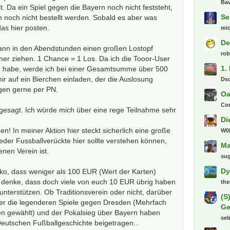
Bav
lt. Da ein Spiel gegen die Bayern noch nicht feststeht,
Se
h noch nicht bestellt werden. Sobald es aber was
as hier posten.
mi
De
ann in den Abendstunden einen großen Lostopf
ro
er ziehen. 1 Chance = 1 Los. Da ich die Tooor-User
1.
ng habe, werde ich bei einer Gesamtsumme über 500
r auf ein Bierchen einladen, der die Auslosung
Ds
ngen gerne per PN.
Oa
Co
t gesagt. Ich würde mich über eine rege Teilnahme sehr
Di
en! In meiner Aktion hier steckt sicherlich eine große
W0l
eder Fussballverückte hier sollte verstehen können,
Ma
nen Verein ist.
su
Dy
siko, dass weniger als 100 EUR (Wert der Karten)
denke, dass doch viele von euch 10 EUR übrig haben
th
terstützen. Ob Traditionsverein oder nicht, darüber
(S
 Aber die legenderen Spiele gegen Dresden (Mehrfach
Ge
ten gewählt) und der Pokalsieg über Bayern haben
se
eutschen Fußballgeschichte beigetragen...