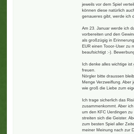
jeweils vor dem Spiel vertei
können diese natürlich auc
genaueres gibt, werde ich d
Am 23. Januar werde ich d
vorbereiten und den Gewinn
als großzügig in Erinneru
EUR einen Tooor-User zu mi
beaufsichtigt :-). Bewerbu
Ich denke alles wichtige is
freuen.
Nörgler bitte draussen bleib
Menge Verzweiflung. Aber j
wie groß die Liebe zum eige
Ich trage sicherlich das Ri
zusammenkommt. Aber ich 
um den KFC Uerdingen zu un
streiten sich die Geister.
zum besten Spiel aller Zei
meiner Meinung nach zur D