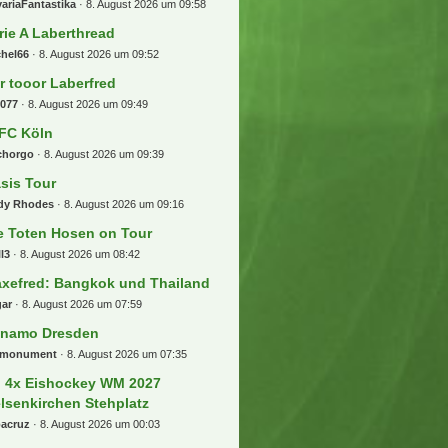
ariaFantastika
8. August 2026 um 09:58
rie A Laberthread
chel66
8. August 2026 um 09:52
r tooor Laberfred
b077
8. August 2026 um 09:49
 FC Köln
chorgo
8. August 2026 um 09:39
sis Tour
dy Rhodes
8. August 2026 um 09:16
e Toten Hosen on Tour
l3
8. August 2026 um 08:42
xefred: Bangkok und Thailand
gar
8. August 2026 um 07:59
namo Dresden
emonument
8. August 2026 um 07:35
) 4x Eishockey WM 2027
lsenkirchen Stehplatz
bacruz
8. August 2026 um 00:03