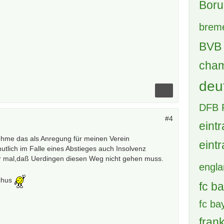
Boru
brem
BVB 
cham
deu
DFB 
#4
eintr
nehme das als Anregung für meinen Verein
eintr
mutlich im Falle eines Abstieges auch Insolvenz
r mal,daß Uerdingen diesen Weg nicht gehen muss.
engl
ochus
fc b
fc b
frank