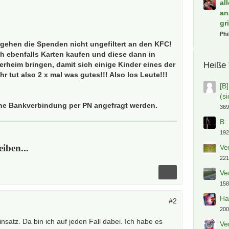
al
an
gr
Phi
gehen die Spenden nicht ungefiltert an den KFC!
h ebenfalls Karten kaufen und diese dann in
rheim bringen, damit sich einige Kinder eines der
Heiße
r tut also 2 x mal was gutes!!! Also los Leute!!!
[B
(s
ine Bankverbindung per PN angefragt werden.
369
B:
192
eiben...
Ve
221
Ve
158
Ha
#2
200
insatz. Da bin ich auf jeden Fall dabei. Ich habe es
Ve