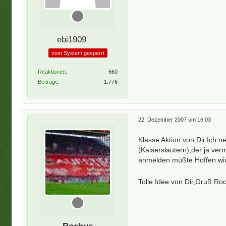
ebi1909
vom System gesperrt
Reaktionen
660
Beiträge
1.776
22. Dezember 2007 um 16:03
Klasse Aktion von Dir.Ich 
(Kaiserslautern),der ja ver
anmelden müßte.Hoffen wi
Tolle Idee von Dir,Gruß R