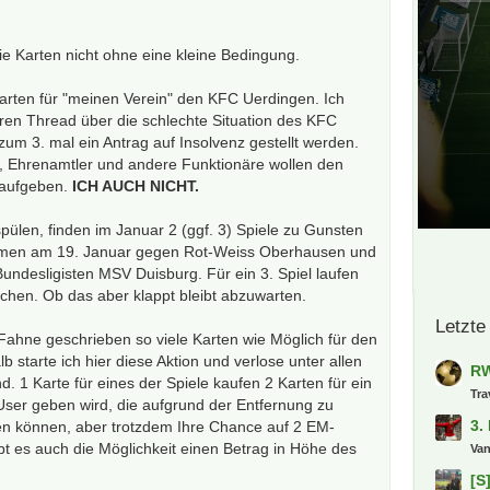
ie Karten nicht ohne eine kleine Bedingung.
arten für "meinen Verein" den KFC Uerdingen. Ich
ren Thread über die schlechte Situation des KFC
 zum 3. mal ein Antrag auf Insolvenz gestellt werden.
, Ehrenamtler und andere Funktionäre wollen den
 aufgeben.
ICH AUCH NICHT.
pülen, finden im Januar 2 (ggf. 3) Spiele zu Gunsten
rmen am 19. Januar gegen Rot-Weiss Oberhausen und
ndesligisten MSV Duisburg. Für ein 3. Spiel laufen
hen. Ob das aber klappt bleibt abzuwarten.
Letzte
 Fahne geschrieben so viele Karten wie Möglich für den
b starte ich hier diese Aktion und verlose unter allen
RW
d. 1 Karte für eines der Spiele kaufen 2 Karten für ein
Tra
 User geben wird, die aufgrund der Entfernung zu
3.
hen können, aber trotzdem Ihre Chance auf 2 EM-
t es auch die Möglichkeit einen Betrag in Höhe des
Va
[S