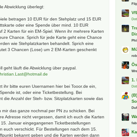
Fli
de Abwicklung überlegt:
Vf
 Spiele betragen 10 EUR für den Stehplatz und 15 EUR
Dot
trittskarte oder eine Spende über mind. 10 EUR
Tr
f 2 Karten für ein EM-Spiel. Wenn ihr mehrere Karten
Di
h eure Chance. Sprich für jede Karte geht eine Chance
Phi
rden wie Stehplatzkarten behandelt. Sprich eine
M
tet 3 Chancen (Lose) um 2 EM-Karten geschenkt
ro
Ös
l geht läuft die Abwicklung über paypal.
Wr
hristian.Last@hotmail.de
1.
 ihr bitte euren Usernamen hier bei Tooor.de ein,
Dot
 Spende ist, oder eine Ticketbestellung. Bei
(B
cht die Anzahl der Steh- bzw. Sitzplatzkarten sowie das
So
Du
uch mir das ganze nochmal per PN zu schicken. Bei
Wa
ure Adresse nicht vergessen, damit ich euch die Karten
m 15. Januar eingegangenen Ticketbestellungen
fab
n euch verschickt. Für Bestellungen nach dem 15.
Ka
effpunkt bekannt geben und die Karten werden dann