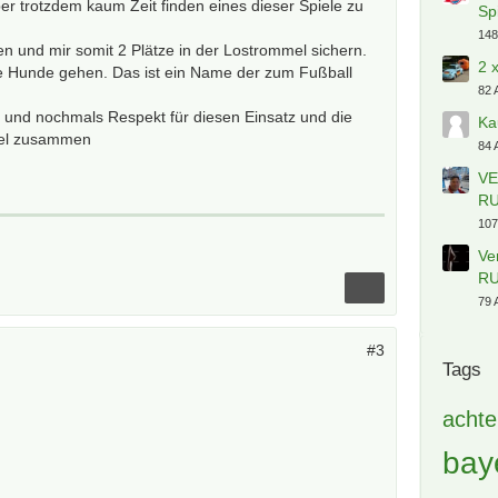
er trotzdem kaum Zeit finden eines dieser Spiele zu
Sp
148
n und mir somit 2 Plätze in der Lostrommel sichern.
2 
die Hunde gehen. Das ist ein Name der zum Fußball
82 
 und nochmals Respekt für diesen Einsatz und die
Ka
viel zusammen
84 
VE
RU
107
Ve
RU
79 
#3
Tags
achte
bay