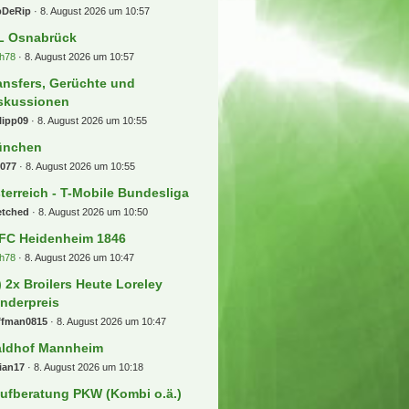
pDeRip
8. August 2026 um 10:57
L Osnabrück
h78
8. August 2026 um 10:57
ansfers, Gerüchte und
skussionen
lipp09
8. August 2026 um 10:55
ünchen
b077
8. August 2026 um 10:55
terreich - T-Mobile Bundesliga
etched
8. August 2026 um 10:50
 FC Heidenheim 1846
h78
8. August 2026 um 10:47
) 2x Broilers Heute Loreley
nderpreis
ffman0815
8. August 2026 um 10:47
ldhof Mannheim
ian17
8. August 2026 um 10:18
ufberatung PKW (Kombi o.ä.)