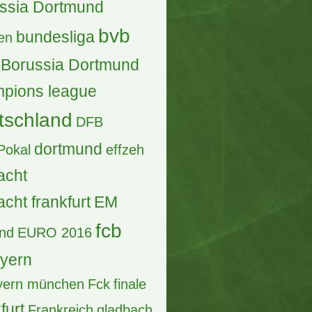
ssia Dortmund
bvb
bundesliga
en
Borussia Dortmund
pions league
tschland
DFB
dortmund
Pokal
effzeh
acht
acht frankfurt
EM
fcb
and
EURO 2016
ayern
ayern münchen
Fck
finale
furt
Frankreich
gladbach