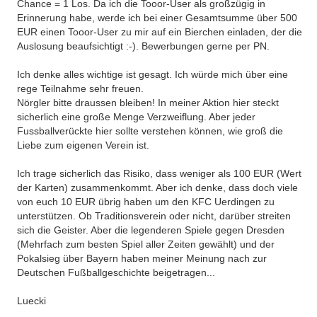
Chance = 1 Los. Da ich die Tooor-User als großzügig in
Erinnerung habe, werde ich bei einer Gesamtsumme über 500
EUR einen Tooor-User zu mir auf ein Bierchen einladen, der die
Auslosung beaufsichtigt :-). Bewerbungen gerne per PN.
Ich denke alles wichtige ist gesagt. Ich würde mich über eine
rege Teilnahme sehr freuen.
Nörgler bitte draussen bleiben! In meiner Aktion hier steckt
sicherlich eine große Menge Verzweiflung. Aber jeder
Fussballverückte hier sollte verstehen können, wie groß die
Liebe zum eigenen Verein ist.
Ich trage sicherlich das Risiko, dass weniger als 100 EUR (Wert
der Karten) zusammenkommt. Aber ich denke, dass doch viele
von euch 10 EUR übrig haben um den KFC Uerdingen zu
unterstützen. Ob Traditionsverein oder nicht, darüber streiten
sich die Geister. Aber die legenderen Spiele gegen Dresden
(Mehrfach zum besten Spiel aller Zeiten gewählt) und der
Pokalsieg über Bayern haben meiner Meinung nach zur
Deutschen Fußballgeschichte beigetragen...
Luecki