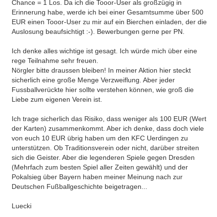
Chance = 1 Los. Da ich die Tooor-User als großzügig in
Erinnerung habe, werde ich bei einer Gesamtsumme über 500
EUR einen Tooor-User zu mir auf ein Bierchen einladen, der die
Auslosung beaufsichtigt :-). Bewerbungen gerne per PN.
Ich denke alles wichtige ist gesagt. Ich würde mich über eine
rege Teilnahme sehr freuen.
Nörgler bitte draussen bleiben! In meiner Aktion hier steckt
sicherlich eine große Menge Verzweiflung. Aber jeder
Fussballverückte hier sollte verstehen können, wie groß die
Liebe zum eigenen Verein ist.
Ich trage sicherlich das Risiko, dass weniger als 100 EUR (Wert
der Karten) zusammenkommt. Aber ich denke, dass doch viele
von euch 10 EUR übrig haben um den KFC Uerdingen zu
unterstützen. Ob Traditionsverein oder nicht, darüber streiten
sich die Geister. Aber die legenderen Spiele gegen Dresden
(Mehrfach zum besten Spiel aller Zeiten gewählt) und der
Pokalsieg über Bayern haben meiner Meinung nach zur
Deutschen Fußballgeschichte beigetragen...
Luecki