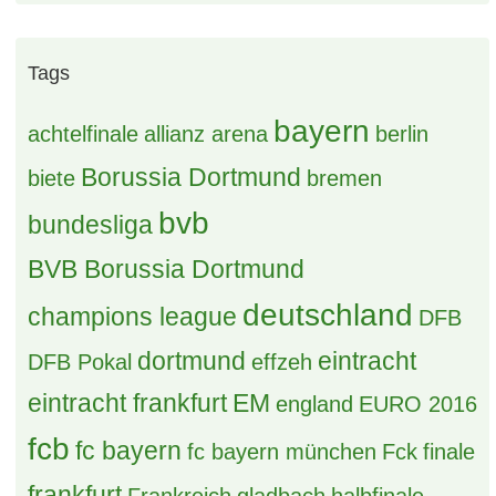
Tags
bayern
achtelfinale
allianz arena
berlin
Borussia Dortmund
biete
bremen
bvb
bundesliga
BVB Borussia Dortmund
deutschland
champions league
DFB
dortmund
eintracht
DFB Pokal
effzeh
eintracht frankfurt
EM
england
EURO 2016
fcb
fc bayern
fc bayern münchen
Fck
finale
frankfurt