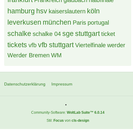
Frankreich
gladbach
halbfinale
hamburg
hsv
köln
kaiserslautern
leverkusen
münchen
Paris
portugal
schalke
sge
stuttgart
schalke 04
ticket
tickets
vfb stuttgart
vfb
Viertelfinale
werder
Werder Bremen
WM
Datenschutzerklärung
Impressum
Community-Software:
WoltLab Suite™ 6.0.14
Stil:
Focus
von
cls-design