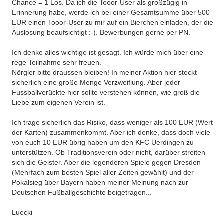
Chance = 1 Los. Da ich die Tooor-User als großzügig in
Erinnerung habe, werde ich bei einer Gesamtsumme über 500
EUR einen Tooor-User zu mir auf ein Bierchen einladen, der die
Auslosung beaufsichtigt :-). Bewerbungen gerne per PN.
Ich denke alles wichtige ist gesagt. Ich würde mich über eine
rege Teilnahme sehr freuen.
Nörgler bitte draussen bleiben! In meiner Aktion hier steckt
sicherlich eine große Menge Verzweiflung. Aber jeder
Fussballverückte hier sollte verstehen können, wie groß die
Liebe zum eigenen Verein ist.
Ich trage sicherlich das Risiko, dass weniger als 100 EUR (Wert
der Karten) zusammenkommt. Aber ich denke, dass doch viele
von euch 10 EUR übrig haben um den KFC Uerdingen zu
unterstützen. Ob Traditionsverein oder nicht, darüber streiten
sich die Geister. Aber die legenderen Spiele gegen Dresden
(Mehrfach zum besten Spiel aller Zeiten gewählt) und der
Pokalsieg über Bayern haben meiner Meinung nach zur
Deutschen Fußballgeschichte beigetragen...
Luecki