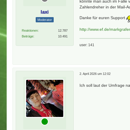
könnte man auch im Falle 
Zahlendreher in der Mail
laxi
Danke für euren Support
Moderator
http://www.ef.de/markgra
Reaktionen
12.787
Beiträge
10.491
user: 141
2. April 2026 um 12:02
Ich soll laut der Umfrage n