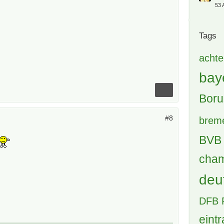
53 
Tags
achte
bay
Boru
#8
brem
BVB 
cham
deu
DFB 
eintr