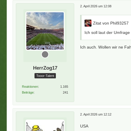
2. April 2026 um 12:08
Zitat von Phil93257
Ich soll laut der Umfrage
Ich auch. Wollen wir ne F
HerrZog17
Tooor-Talent
Reaktionen
1.165
Beiträge
241
2. April 2026 um 12:12
USA