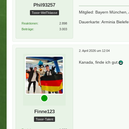
Phil93257
Mitglied: Bayern München, 
Tooor-WelTklasse
Dauerkarte: Arminia Bielefe
Reaktionen
2.898
Beiträge
3.003
2. April 2026 um 12:04
Kanada, finde ich gut.
Finne123
Tooor-Talent