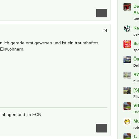
De
Ak
Va
Ka
#4
pe
bin ich gerade erst gewesen und ist ein traumhaftes
Sc
 Einwohnern.
sp
Ös
Dei
RW
nu
[S
Fli
Vf
Dot
penhagen und im FCN.
M
ro
1.