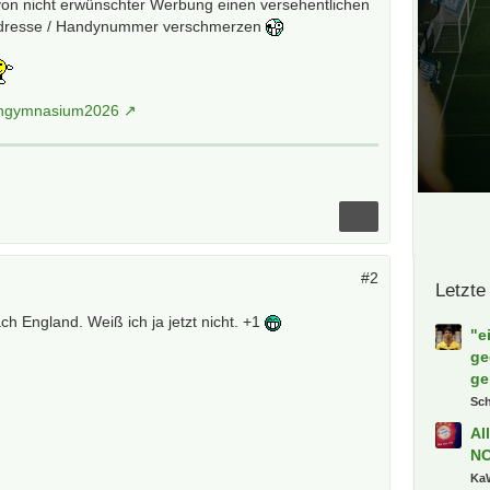
von nicht erwünschter Werbung einen versehentlichen
-Adresse / Handynummer verschmerzen
fengymnasium2026
#2
Letzte
ach England. Weiß ich ja jetzt nicht. +1
"e
ge
ge
Sc
Al
N
Ka