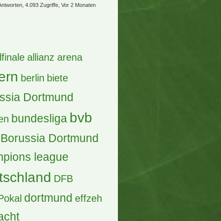
Antworten, 4.093 Zugriffe, Vor 2 Monaten
lfinale
allianz arena
ern
berlin
biete
ssia Dortmund
bvb
bundesliga
en
Borussia Dortmund
pions league
tschland
DFB
dortmund
Pokal
effzeh
acht