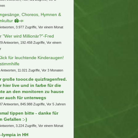
ren
ngesänge, Choreos, Hymnen &
nkultur 🏟️📣
Antworten, 3.977 Zugriffe, Vor einem Monat
r "Wer wird Millionär?"-Fred
29 Antworten, 192.458 Zugriffe, Vor einem
r
Klick für leuchtende Kinderaugen!
stimmhilfe
 Antworten, 11.021 Zugriffe, Vor 3 Monaten
r große tooor.de quizfragenfred.
r hier live und in farbe für die
ute an den monitoren zu hause
er auch für unterwegs
87 Antworten, 845.988 Zugriffe, Vor 5 Jahren
nmal tippen bitte - danke für
n Gefallen :-)
Antworten, 3.224 Zugriffe, Vor einem Monat
-lympia in HH