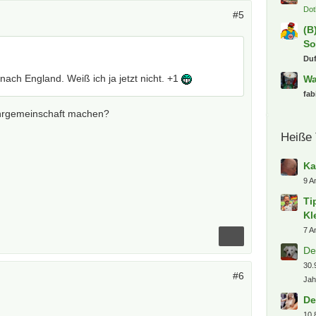
Dot
#5
(B
So
Du
 nach England. Weiß ich ja jetzt nicht. +1
Wa
fab
ahrgemeinschaft machen?
Heiße
Ka
9 A
Ti
Kl
7 A
De
30.
#6
Jah
De
10.