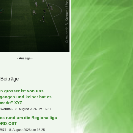
 Beiträge
in grosser ist von uns
gangen und keiner hat es
merkt" XYZ
hwenka5
8. August 2026 um 16:31
les rund um die Regionalliga
ORD-OST
Wi74
8. August 2026 um 16:25