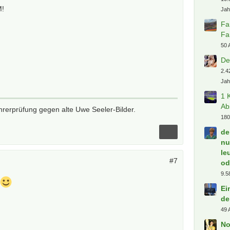
M!
Jah
Fa
Fa
50 
De
2.4
Jah
1 
Ab
rerprüfung gegen alte Uwe Seeler-Bilder.
180
de
nu
le
#7
od
9.5
d
Ei
de
49 
No