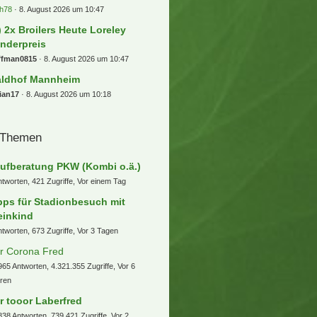
h78
8. August 2026 um 10:47
) 2x Broilers Heute Loreley
nderpreis
ffman0815
8. August 2026 um 10:47
ldhof Mannheim
ian17
8. August 2026 um 10:18
 Themen
ufberatung PKW (Kombi o.ä.)
ntworten, 421 Zugriffe, Vor einem Tag
pps für Stadionbesuch mit
einkind
ntworten, 673 Zugriffe, Vor 3 Tagen
r Corona Fred
965 Antworten, 4.321.355 Zugriffe, Vor 6
ren
r tooor Laberfred
838 Antworten, 739.421 Zugriffe, Vor 2