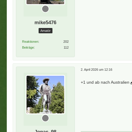
mike5476
Amatör
Reaktionen
202
Beiträge
112
2. April 2026 um 12:16
+1 und ab nach Australien
Jonas_98