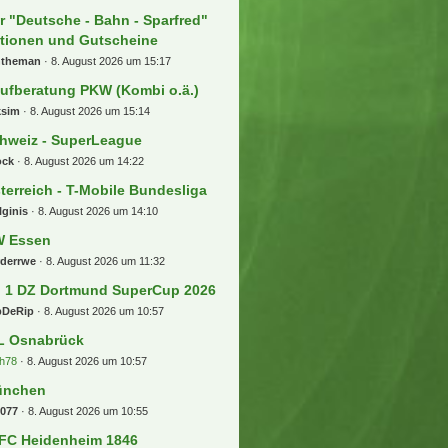
r "Deutsche - Bahn - Sparfred"
tionen und Gutscheine
ntheman
8. August 2026 um 15:17
ufberatung PKW (Kombi o.ä.)
ksim
8. August 2026 um 15:14
hweiz - SuperLeague
ock
8. August 2026 um 14:22
terreich - T-Mobile Bundesliga
lginis
8. August 2026 um 14:10
 Essen
rderrwe
8. August 2026 um 11:32
] 1 DZ Dortmund SuperCup 2026
pDeRip
8. August 2026 um 10:57
L Osnabrück
h78
8. August 2026 um 10:57
ünchen
b077
8. August 2026 um 10:55
 FC Heidenheim 1846