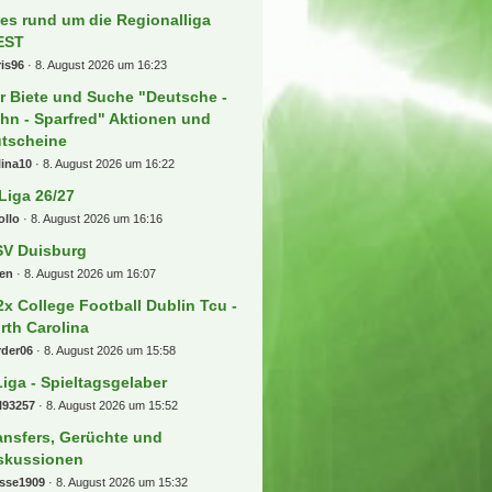
les rund um die Regionalliga
EST
is96
8. August 2026 um 16:23
r Biete und Suche "Deutsche -
hn - Sparfred" Aktionen und
tscheine
lina10
8. August 2026 um 16:22
 Liga 26/27
ollo
8. August 2026 um 16:16
V Duisburg
ren
8. August 2026 um 16:07
2x College Football Dublin Tcu -
rth Carolina
rder06
8. August 2026 um 15:58
Liga - Spieltagsgelaber
l93257
8. August 2026 um 15:52
ansfers, Gerüchte und
skussionen
osse1909
8. August 2026 um 15:32