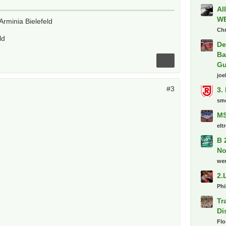
Al
W
Arminia Bielefeld
Chr
ld
De
Ba
Gu
joe
#3
3.
sm
MS
elt
B 
No
we
2.
Phi
Tr
Di
Fl