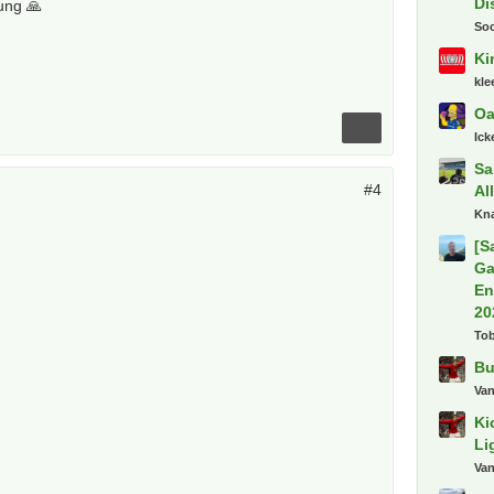
Di
ung 🙏
So
Ki
kl
Oa
Ick
Sa
#4
Al
Kn
[S
Ga
En
20
To
Bu
Va
Ki
Li
Va