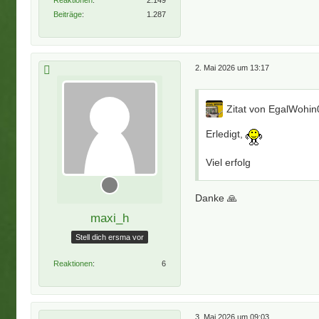
Beiträge
1.287
2. Mai 2026 um 13:17
Zitat von EgalWohin
Erledigt,
Viel erfolg
Danke 🙏
maxi_h
Stell dich ersma vor
Reaktionen
6
3. Mai 2026 um 09:03