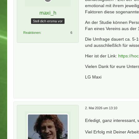
emotional mit ihrem jeweil
Faktoren diese sogenannte 
maxi_h
Stell dich ersma vor
An der Studie können Perso
Fan eines Vereins aus der 
Reaktionen
6
Die Umfrage dauert ca. 5-
und ausschließlich für wis
Hier ist der Link:
https://h
Vielen Dank für eure Unter
LG Maxi
2. Mai 2026 um 13:10
Erledigt, ganz interessant, 
Viel Erfolg mit Deiner Arbei