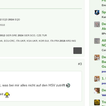
Fr
Er
Sp
Ka
12
EQD
2024
EQD
De
2010
Ak
8P
2012
GER:GRE
2024
GER:SCO, CZE:TUR
Al
HA, ECU:CRC, ITA:UKR, KSA:UKR, KOR:SUI, ITA:FRA
2018
ARG:NIG
N
Ce
De
Ba
#3
Gu
pod
1.
pod
, was bei mir alles nicht auf den HSV zutrifft
De
eit
Va
Tr