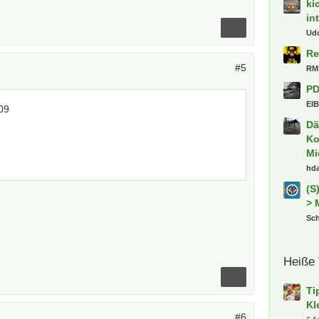
ki
in
Ud
Re
#5
RM
PD
ElB
09
Dä
Ko
Mi
hd
(S
> 
Sch
Heiße
Ti
Kl
#6