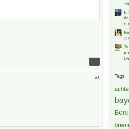
9.5
Ei
de
49 
No
53 
Te
un
1 A
Tags
#8
achte
bay
Boru
brem