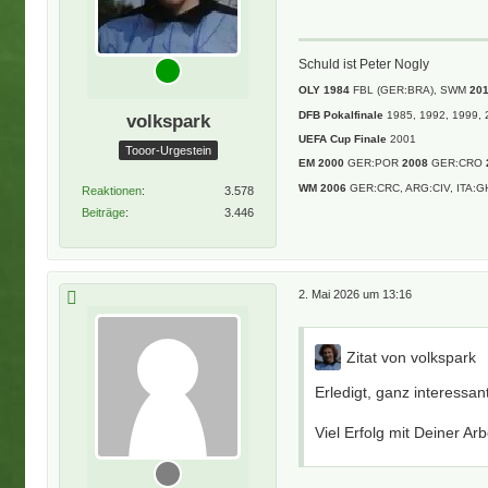
Schuld ist Peter Nogly
OLY 1984
FBL (GER:BRA), SWM
20
DFB Pokalfinale
1985, 1992, 1999, 
volkspark
UEFA Cup Finale
2001
Tooor-Urgestein
EM 2000
GER:POR
2008
GER:CRO
WM 2006
GER:CRC, ARG:CIV, ITA:G
Reaktionen
3.578
Beiträge
3.446
2. Mai 2026 um 13:16
Zitat von volkspark
Erledigt, ganz interessant
Viel Erfolg mit Deiner Arb