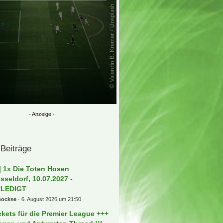
 Beiträge
] 1x Die Toten Hosen
sseldorf, 10.07.2027 -
RLEDIGT
hockse
6. August 2026 um 21:50
ckets für die Premier League +++