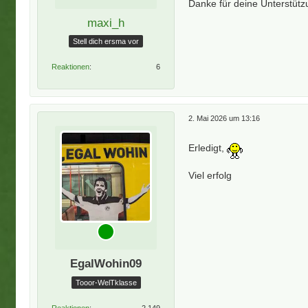
Danke für deine Unterstütz
maxi_h
Stell dich ersma vor
Reaktionen
6
2. Mai 2026 um 13:16
Erledigt,
Viel erfolg
EgalWohin09
Tooor-WelTklasse
Reaktionen
2.149