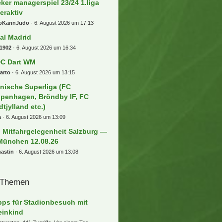
cker managerspiel 23/24 1.liga
teraktiv
oKannJudo
6. August 2026 um 17:13
al Madrid
1902
6. August 2026 um 16:34
C Dart WM
arto
6. August 2026 um 13:15
nische Superliga (FC
penhagen, Bröndby IF, FC
dtjylland etc.)
a
6. August 2026 um 13:09
) Mitfahrgelegenheit Salzburg —
München 12.08.26
astin
6. August 2026 um 13:08
 Themen
pps für Stadionbesuch mit
einkind