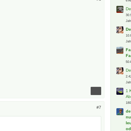
6 A
De
30.
Jah
De
10.
Jah
Fa
Fa
50 
De
2.4
Jah
1 
Ab
180
#7
de
nu
le
od