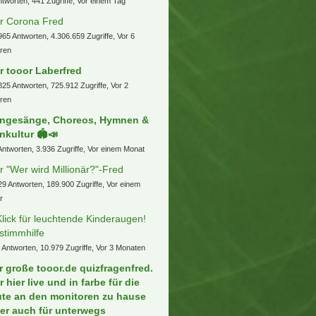
ntworten, 441 Zugriffe, Vor einem Tag
r Corona Fred
965 Antworten, 4.306.659 Zugriffe, Vor 6
ren
r tooor Laberfred
825 Antworten, 725.912 Zugriffe, Vor 2
ren
ngesänge, Choreos, Hymnen &
nkultur 🏟️📣
Antworten, 3.936 Zugriffe, Vor einem Monat
r "Wer wird Millionär?"-Fred
29 Antworten, 189.900 Zugriffe, Vor einem
r
Klick für leuchtende Kinderaugen!
stimmhilfe
 Antworten, 10.979 Zugriffe, Vor 3 Monaten
r große tooor.de quizfragenfred.
r hier live und in farbe für die
ute an den monitoren zu hause
er auch für unterwegs