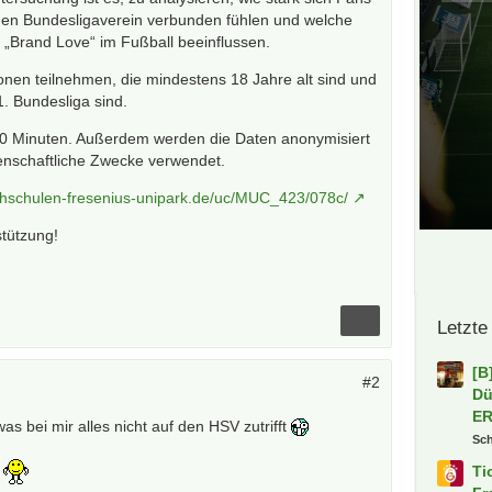
igen Bundesligaverein verbunden fühlen und welche
„Brand Love“ im Fußball beeinflussen.
nen teilnehmen, die mindestens 18 Jahre alt sind und
1. Bundesliga sind.
10 Minuten. Außerdem werden die Daten anonymisiert
senschaftliche Zwecke verwendet.
ochschulen-fresenius-unipark.de/uc/MUC_423/078c/
stützung!
Letzte
[B
#2
Dü
E
was bei mir alles nicht auf den HSV zutrifft
Sc
t
Ti