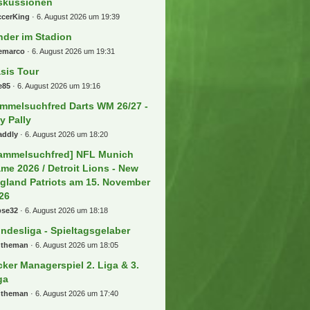
skussionen
ccerKing
6. August 2026 um 19:39
nder im Stadion
eemarco
6. August 2026 um 19:31
sis Tour
e85
6. August 2026 um 19:16
mmelsuchfred Darts WM 26/27 -
ly Pally
addly
6. August 2026 um 18:20
ammelsuchfred] NFL Munich
me 2026 / Detroit Lions - New
gland Patriots am 15. November
26
bse32
6. August 2026 um 18:18
ndesliga - Spieltagsgelaber
ntheman
6. August 2026 um 18:05
cker Managerspiel 2. Liga & 3.
ga
ntheman
6. August 2026 um 17:40