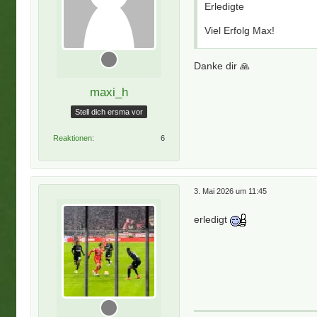
Erledigte
Viel Erfolg Max!
Danke dir 🙏
maxi_h
Stell dich ersma vor
Reaktionen
6
3. Mai 2026 um 11:45
erledigt