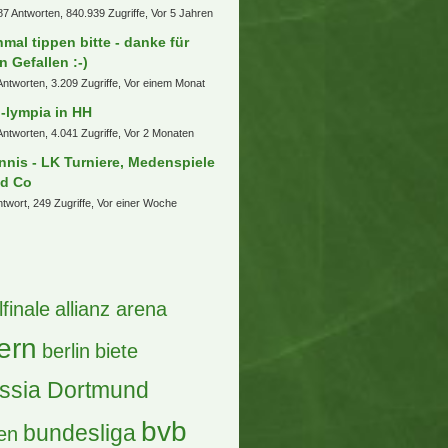
87 Antworten, 840.939 Zugriffe, Vor 5 Jahren
nmal tippen bitte - danke für
n Gefallen :-)
Antworten, 3.209 Zugriffe, Vor einem Monat
-lympia in HH
Antworten, 4.041 Zugriffe, Vor 2 Monaten
nnis - LK Turniere, Medenspiele
d Co
ntwort, 249 Zugriffe, Vor einer Woche
lfinale
allianz arena
ern
berlin
biete
ssia Dortmund
bvb
bundesliga
en