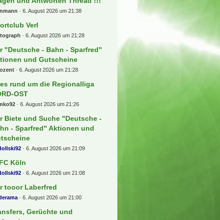
agen und Antworten Thread !!!
enmann
6. August 2026 um 21:38
ortclub Verl
rtograph
6. August 2026 um 21:28
r "Deutsche - Bahn - Sparfred"
tionen und Gutscheine
rozent
6. August 2026 um 21:28
les rund um die Regionalliga
ORD-OST
mko92
6. August 2026 um 21:26
r Biete und Suche "Deutsche -
hn - Sparfred" Aktionen und
tscheine
ollski92
6. August 2026 um 21:09
 FC Köln
ollski92
6. August 2026 um 21:08
r tooor Laberfred
lderama
6. August 2026 um 21:00
ansfers, Gerüchte und