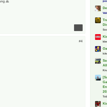
ung 🙏
pod
De
Va
Tr
Di
So
Ki
#4
kl
Oa
Ick
Sa
Al
Kn
[S
Ga
En
20
To
Ki