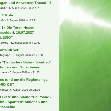
agen und Antworten Thread !!!
ian17
6. August 2026 um 22:37
 FC Köln
1v0r
6. August 2026 um 22:21
] 1x Die Toten Hosen
sseldorf, 10.07.2027 -
RLEDIGT
hockse
6. August 2026 um 21:50
ortclub Verl
rtograph
6. August 2026 um 21:28
r "Deutsche - Bahn - Sparfred"
tionen und Gutscheine
rozent
6. August 2026 um 21:28
les rund um die Regionalliga
ORD-OST
mko92
6. August 2026 um 21:26
r Biete und Suche "Deutsche -
hn - Sparfred" Aktionen und
tscheine