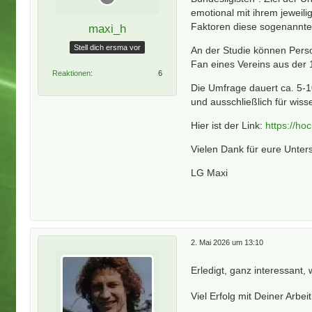
emotional mit ihrem jeweil
Faktoren diese sogenannte 
maxi_h
Stell dich ersma vor
An der Studie können Perso
Fan eines Vereins aus der 
Reaktionen
6
Die Umfrage dauert ca. 5-
und ausschließlich für wis
Hier ist der Link:
https://h
Vielen Dank für eure Unter
LG Maxi
2. Mai 2026 um 13:10
Erledigt, ganz interessant, 
Viel Erfolg mit Deiner Arbei