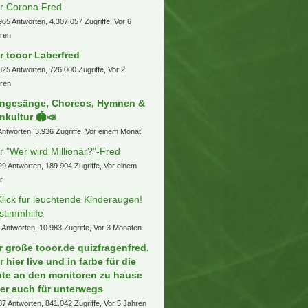
r Corona Fred
965 Antworten, 4.307.057 Zugriffe, Vor 6
ren
r tooor Laberfred
825 Antworten, 726.000 Zugriffe, Vor 2
ren
ngesänge, Choreos, Hymnen &
nkultur 🏟️📣
Antworten, 3.936 Zugriffe, Vor einem Monat
r "Wer wird Millionär?"-Fred
29 Antworten, 189.904 Zugriffe, Vor einem
r
Klick für leuchtende Kinderaugen!
stimmhilfe
 Antworten, 10.983 Zugriffe, Vor 3 Monaten
r große tooor.de quizfragenfred.
r hier live und in farbe für die
ute an den monitoren zu hause
er auch für unterwegs
87 Antworten, 841.042 Zugriffe, Vor 5 Jahren