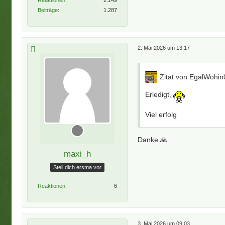
Beiträge
1.287
2. Mai 2026 um 13:17
Zitat von EgalWohin
Erledigt,
Viel erfolg
Danke 🙏
maxi_h
Stell dich ersma vor
Reaktionen
6
3. Mai 2026 um 09:03