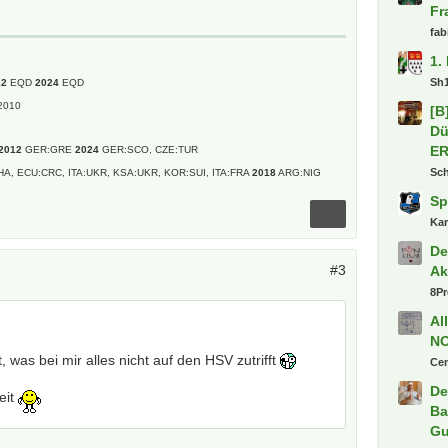
Fr
fab
1.
Sh
12
EQD
2024
EQD
2010
[B
Dü
E
2012
GER:GRE
2024
GER:SCO, CZE:TUR
Sc
HA, ECU:CRC, ITA:UKR, KSA:UKR, KOR:SUI, ITA:FRA
2018
ARG:NIG
Sp
Ka
De
#3
Ak
8P
Al
N
, was bei mir alles nicht auf den HSV zutrifft
Ce
De
eit
Ba
Gu