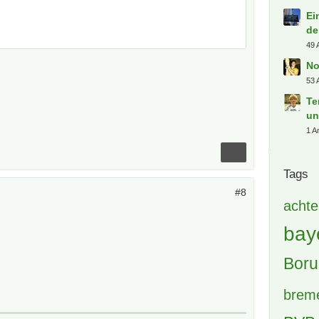
Ei
de
49 
No
53 
Te
un
1 A
Tags
#8
achte
bay
Boru
brem