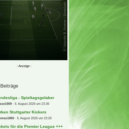
 Beiträge
ndesliga - Spieltagsgelaber
osse1909
6. August 2026 um 23:36
rken Stuttgarter Kickers
omas1860
6. August 2026 um 23:29
ckets für die Premier League +++