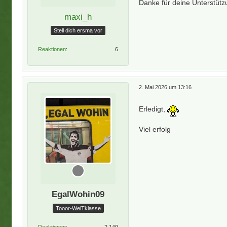
Danke für deine Unterstütz
maxi_h
Stell dich ersma vor
Reaktionen
6
2. Mai 2026 um 13:16
Erledigt,
Viel erfolg
EgalWohin09
Tooor-WelTklasse
Reaktionen
2.149