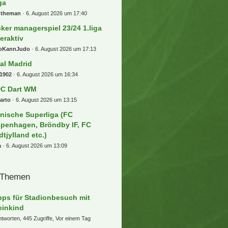
ga
ntheman
6. August 2026 um 17:40
cker managerspiel 23/24 1.liga
teraktiv
oKannJudo
6. August 2026 um 17:13
al Madrid
1902
6. August 2026 um 16:34
C Dart WM
arto
6. August 2026 um 13:15
nische Superliga (FC
penhagen, Bröndby IF, FC
dtjylland etc.)
a
6. August 2026 um 13:09
 Themen
pps für Stadionbesuch mit
einkind
ntworten, 445 Zugriffe, Vor einem Tag