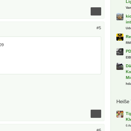
Li
Va
ki
in
#5
Ud
Re
RM
09
PD
ElB
Dä
Ko
Mi
hd
Heiße
Ti
Kl
6 A
#6