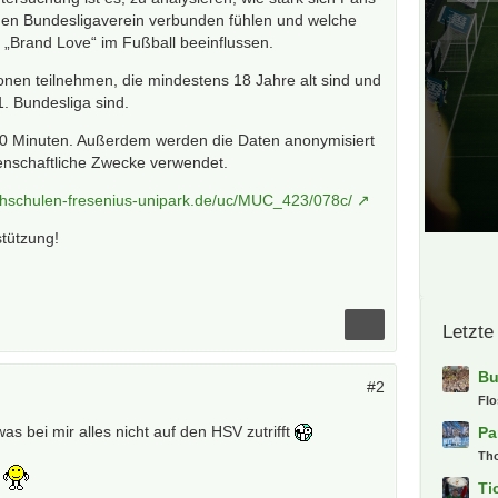
igen Bundesligaverein verbunden fühlen und welche
„Brand Love“ im Fußball beeinflussen.
nen teilnehmen, die mindestens 18 Jahre alt sind und
1. Bundesliga sind.
10 Minuten. Außerdem werden die Daten anonymisiert
senschaftliche Zwecke verwendet.
ochschulen-fresenius-unipark.de/uc/MUC_423/078c/
stützung!
Letzte
Bu
#2
Fl
was bei mir alles nicht auf den HSV zutrifft
Pa
Th
t
Ti