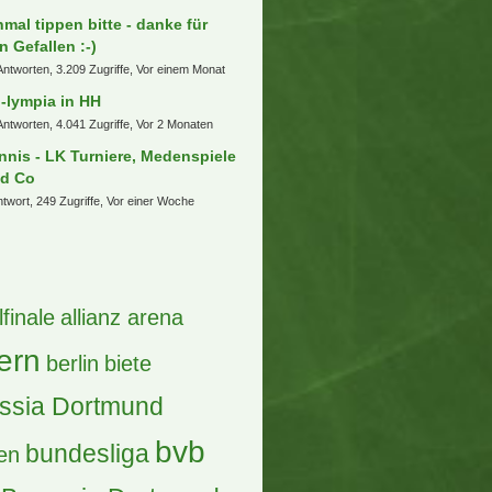
nmal tippen bitte - danke für
n Gefallen :-)
Antworten, 3.209 Zugriffe, Vor einem Monat
-lympia in HH
Antworten, 4.041 Zugriffe, Vor 2 Monaten
nnis - LK Turniere, Medenspiele
d Co
ntwort, 249 Zugriffe, Vor einer Woche
lfinale
allianz arena
ern
berlin
biete
ssia Dortmund
bvb
bundesliga
en