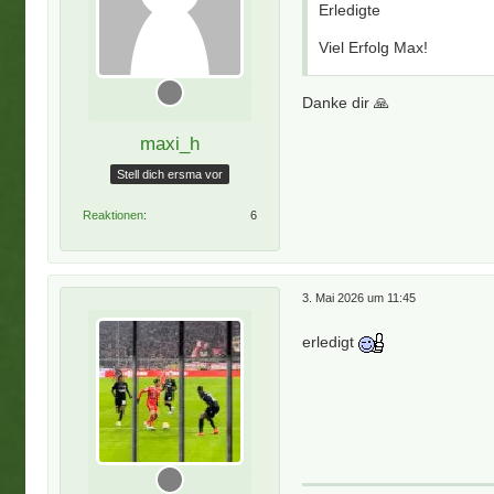
Erledigte
Viel Erfolg Max!
Danke dir 🙏
maxi_h
Stell dich ersma vor
Reaktionen
6
3. Mai 2026 um 11:45
erledigt