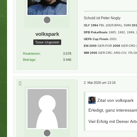
Schuld ist Peter Nogly
OLY 1984
FBL (GER:BRA), SWM
20
DFB Pokalfinale
1985, 1992, 1999, 
volkspark
UEFA Cup Finale
2001
Tooor-Urgestein
EM 2000
GER:POR
2008
GER:CRO
WM 2006
GER:CRC, ARG:CIV, ITA:G
Reaktionen
3.578
Beiträge
3.446
2. Mai 2026 um 13:16
Zitat von volkspark
Erledigt, ganz interessant
Viel Erfolg mit Deiner Arb