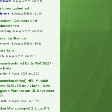
ollski92
6. August 2026 um 21:09
r tooor Laberfred
lderama
6. August 2026 um 21:00
ansfers, Gerüchte und
skussionen
ccerKing
6. August 2026 um 19:39
nder im Stadion
eemarco
6. August 2026 um 19:31
sis Tour
e85
6. August 2026 um 19:16
mmelsuchfred Darts WM 26/27 -
ly Pally
addly
6. August 2026 um 18:20
ammelsuchfred] NFL Munich
me 2026 / Detroit Lions - New
gland Patriots am 15. November
26
bse32
6. August 2026 um 18:18
cker Managerspiel 2. Liga & 3.