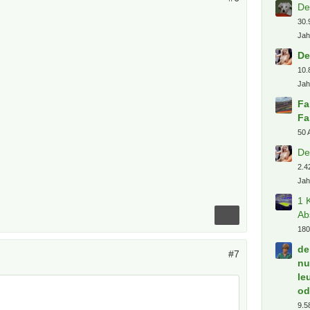
De
30.
Jah
De
10.
Jah
Fa
Fa
50 
De
2.4
Jah
1 
Ab
180
de
#7
nu
le
od
9.5