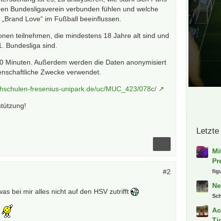
igen Bundesligaverein verbunden fühlen und welche
„Brand Love“ im Fußball beeinflussen.
nen teilnehmen, die mindestens 18 Jahre alt sind und
1. Bundesliga sind.
10 Minuten. Außerdem werden die Daten anonymisiert
senschaftliche Zwecke verwendet.
ochschulen-fresenius-unipark.de/uc/MUC_423/078c/
stützung!
Letzte
Mi
Pr
#2
fig
Ne
was bei mir alles nicht auf den HSV zutrifft
Sc
t
Ac
Ti