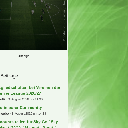
 Beiträge
tgliedschaften bei Vereinen der
emier League 2026/27
ur87
9. August 2026 um 14:36
u in eurer Community
hwabo
9. August 2026 um 14:23
counts teilen für Sky Go / Sky
cket / DAZN / Magenta Sport /