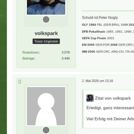
Schuld ist Peter Nogly
OLY 1984
FBL (GER:BRA), SWM
20
DFB Pokalfinale
1985, 1992, 1999, 
volkspark
UEFA Cup Finale
2001
Tooor-Urgestein
EM 2000
GER:POR
2008
GER:CRO
WM 2006
GER:CRC, ARG:CIV, ITA:G
Reaktionen
3.578
Beiträge
3.446
2. Mai 2026 um 13:16
Zitat von volkspark
Erledigt, ganz interessant
Viel Erfolg mit Deiner Arb