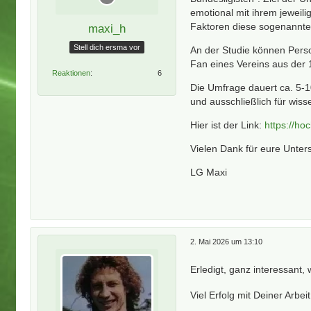
emotional mit ihrem jeweil
Faktoren diese sogenannte 
maxi_h
Stell dich ersma vor
An der Studie können Perso
Fan eines Vereins aus der 
Reaktionen
6
Die Umfrage dauert ca. 5-
und ausschließlich für wis
Hier ist der Link:
https://h
Vielen Dank für eure Unter
LG Maxi
2. Mai 2026 um 13:10
Erledigt, ganz interessant, 
Viel Erfolg mit Deiner Arbei