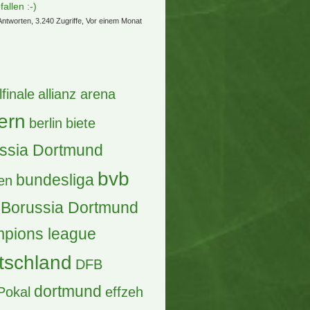
fallen :-)
Antworten, 3.240 Zugriffe, Vor einem Monat
lfinale
allianz arena
ern
berlin
biete
ssia Dortmund
bvb
bundesliga
en
Borussia Dortmund
pions league
tschland
DFB
dortmund
Pokal
effzeh