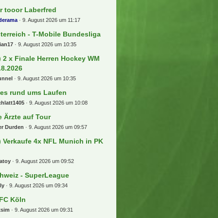
r tooor Laberfred
lderama
9. August 2026 um 11:17
terreich - T-Mobile Bundesliga
ian17
9. August 2026 um 10:35
) 2 x Finale Herren Hockey WM
.8.2026
unnel
9. August 2026 um 10:35
les rund ums Laufen
hlatt1405
9. August 2026 um 10:08
e Ärzte auf Tour
er Durden
9. August 2026 um 09:57
) Verkaufe 4x NFL Munich in PK
atoy
9. August 2026 um 09:52
hweiz - SuperLeague
ly
9. August 2026 um 09:34
 FC Köln
ksim
9. August 2026 um 09:31