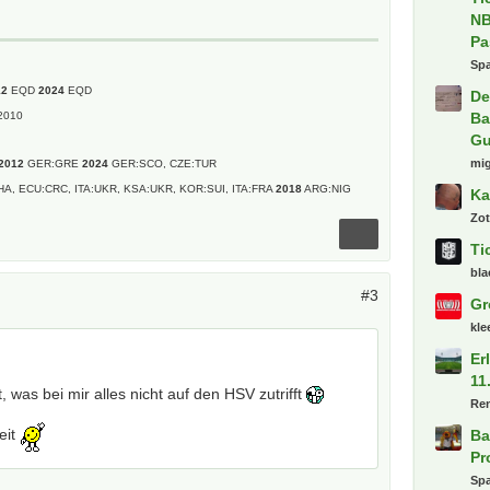
NB
Pa
Spa
12
EQD
2024
EQD
De
Ba
2010
Gu
mi
2012
GER:GRE
2024
GER:SCO, CZE:TUR
HA, ECU:CRC, ITA:UKR, KSA:UKR, KOR:SUI, ITA:FRA
2018
ARG:NIG
Ka
Zot
Ti
bla
#3
Gr
kl
Er
11
, was bei mir alles nicht auf den HSV zutrifft
Re
eit
Ba
Pr
Spa