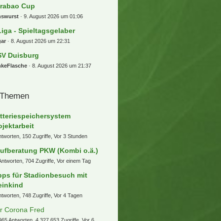
rabao Cup
nswurst
9. August 2026 um 01:06
Liga - Spieltagsgelaber
gar
8. August 2026 um 22:31
V Duisburg
nkeFlasche
8. August 2026 um 21:37
 Themen
tteriespeichersystem
ojektarbeit
ntworten, 150 Zugriffe, Vor 3 Stunden
ufberatung PKW (Kombi o.ä.)
Antworten, 704 Zugriffe, Vor einem Tag
pps für Stadionbesuch mit
einkind
ntworten, 748 Zugriffe, Vor 4 Tagen
r Corona Fred
965 Antworten, 4.327.653 Zugriffe, Vor 6