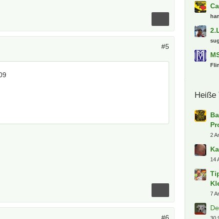
Ca
ha
2.
su
#5
MS
Fli
09
Heiße
Ba
Pr
2 A
Ka
14 
Ti
Kl
7 A
De
#6
30.