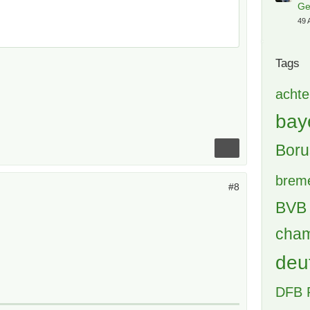
Ge
49 
Tags
achte
bay
Boru
brem
#8
BVB 
cham
deu
DFB 