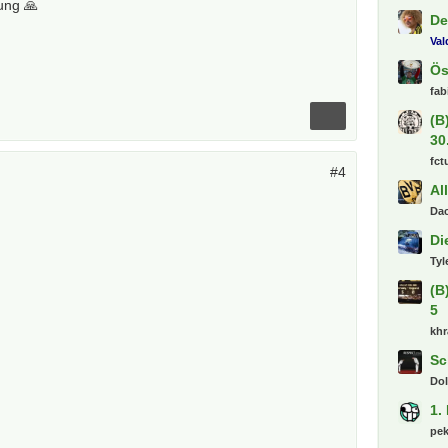
ung 🙏
De
Va
Ös
fab
(B
30
fct
#4
Al
Dac
Di
Tyl
(B
5
khr
Sc
Dol
1.
pe