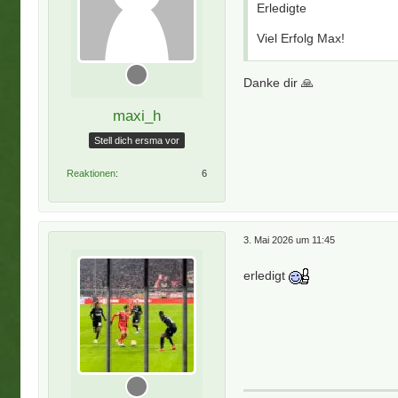
Erledigte
Viel Erfolg Max!
Danke dir 🙏
maxi_h
Stell dich ersma vor
Reaktionen
6
3. Mai 2026 um 11:45
erledigt