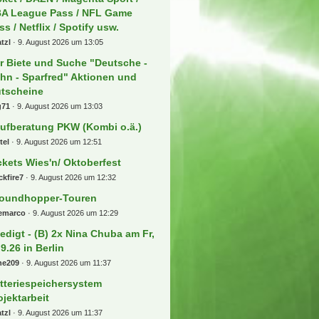
A League Pass / NFL Game
ss / Netflix / Spotify usw.
tzl
9. August 2026 um 13:05
r Biete und Suche "Deutsche -
hn - Sparfred" Aktionen und
tscheine
g71
9. August 2026 um 13:03
ufberatung PKW (Kombi o.ä.)
tel
9. August 2026 um 12:51
ckets Wies'n/ Oktoberfest
ckfire7
9. August 2026 um 12:32
oundhopper-Touren
eemarco
9. August 2026 um 12:29
ledigt - (B) 2x Nina Chuba am Fr,
.9.26 in Berlin
ne209
9. August 2026 um 11:37
tteriespeichersystem
ojektarbeit
tzl
9. August 2026 um 11:37