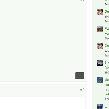
Jah
De
10.
Jah
Fa
Fa
50 
De
2.4
Jah
1 
Ab
180
de
nu
le
#7
od
9.5
Ei