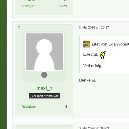
Beiträge
1.289
2. Mai 2026 um 13:17
Zitat von EgalWohin
Erledigt,
Viel erfolg
Danke 🙏
maxi_h
Stell dich ersma vor
Reaktionen
6
3. Mai 2026 um 09:03