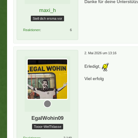
Danke für deine Unterstütz
maxi_h
Stell dich ersma vor
Reaktionen
6
2. Mai 2026 um 13:16
Erledigt,
Viel erfolg
EgalWohin09
Tooor-WelTklasse
Reaktionen
2.149