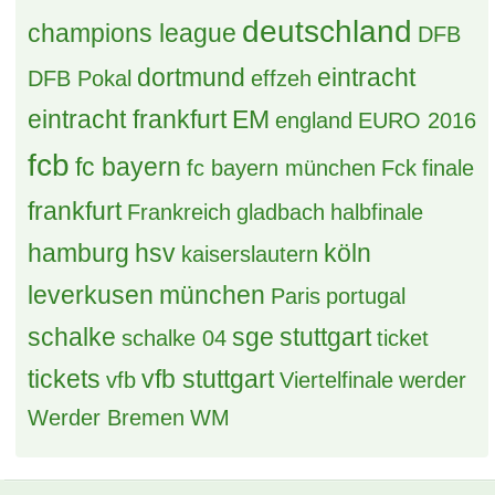
deutschland
champions league
DFB
dortmund
eintracht
DFB Pokal
effzeh
eintracht frankfurt
EM
england
EURO 2016
fcb
fc bayern
fc bayern münchen
Fck
finale
frankfurt
Frankreich
gladbach
halbfinale
hamburg
hsv
köln
kaiserslautern
leverkusen
münchen
Paris
portugal
schalke
sge
stuttgart
schalke 04
ticket
tickets
vfb stuttgart
vfb
Viertelfinale
werder
Werder Bremen
WM